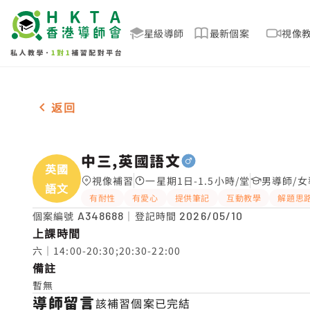
星級導師
最新個案
視像
男-1名 中三,英國語文，牛池灣 補習推介
返回
中三,英國語文
英國
視像補習
一星期1日-1.5小時/堂
男導師/女
語文
有耐性
有愛心
提供筆記
互動教學
解題思
個案編號
A348688
｜登記時間
2026/05/10
上課時間
六｜14:00-20:30;20:30-22:00
備註
暫無
導師留言
該補習個案已完結