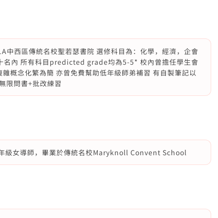
於Band 1A中西區傳統名校聖若瑟書院 選修科目為：化學，經濟，企會
 所有科目predicted grade均為5-5* 校內曾擔任學生會
複雜概念化繁為簡 亦曾免費幫助低年級師弟補習 有自製筆記以
p 無限問書+批改練習
師，畢業於傳統名校Maryknoll Convent School