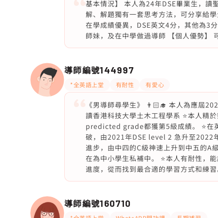
基本情況】 本人為24年DSE畢業生，
解、解題獨有一套思考方法，可分享給學生相
在學成績優異，DSE英文4分，其他為3分；
師妹，及在中學做過導師 【個人優勢】
導師編號
144997
*全英語上堂
有耐性
有愛心
《男導師尋學生》 👨🏻‍🎓 本人為應屆2021及2
讀香港科技大學土木工程學系 ⭐️本人精於數學
predicted grade都獲第5級成績。
破，由2021年DSE level 2 急升至20
進步，由中四的C級神速上升到中五的A級
在為中小學生私補中。 ⭐️本人有耐性
進度，從而找到最合適的學習方式和練習
導師編號
160710
*全英語上堂
WhatsAPP問功課
長期補習