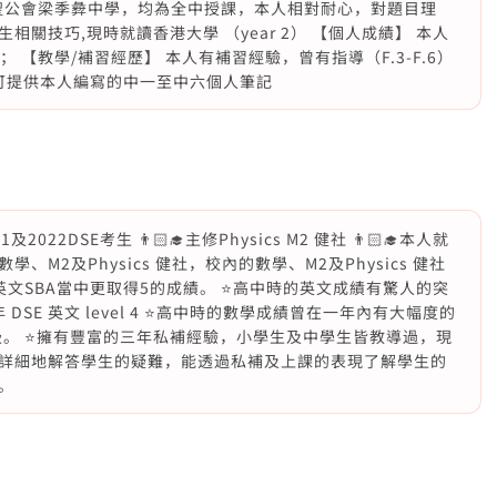
讀聖公會梁季彜中學，均為全中授課，本人相對耐心，對題目理
關技巧,現時就讀香港大學 （year 2） 【個人成績】 本人
 【教學/補習經歷】 本人有補習經驗，曾有指導（F.3-F.6）
 可提供本人編寫的中一至中六個人筆記
022DSE考生 👨🏻‍🎓主修Physics M2 健社 👨🏻‍🎓本人就
、M2及Physics 健社，校內的數學、M2及Physics 健社
 ⭐️在英文SBA當中更取得5的成績。 ⭐️高中時的英文成績有驚人的突
22年 DSE 英文 level 4 ⭐️高中時的數學成績曾在一年內有大幅度的
。 ⭐️擁有豐富的三年私補經驗，小學生及中學生皆教導過，現
，能詳細地解答學生的疑難，能透過私補及上課的表現了解學生的
。