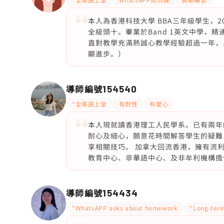
本人為香港科技大學 BBA三年級學生，2
全級頭十。畢業於Band 1英文中學，
直對教學充滿熱誠心教學經驗超過一年，
顯進步。）
導師編號
154540
*全英語上堂
有耐性
有愛心
本人現就讀香港理工人民學系。已有兩年的
耐心及細心，願意花時間解答學生的疑難
享相關技巧。 加拿大回流香港，擁有流利的
教育中心、非華語中心、及非牟利機構擔
導師編號
154434
*WhatsAPP asks about homework
*Long-term