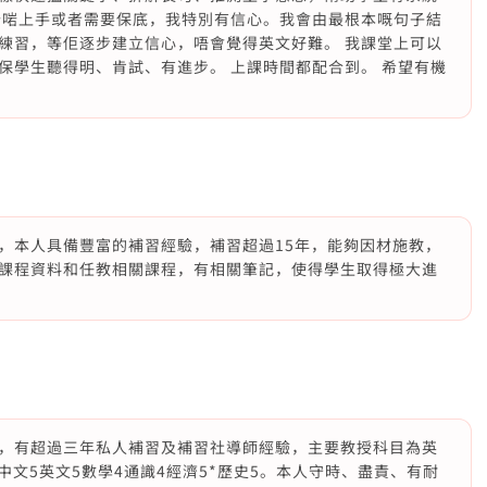
啱啱上手或者需要保底，我特別有信心。我會由最根本嘅句子結
練習，等佢逐步建立信心，唔會覺得英文好難。 我課堂上可以
保學生聽得明、肯試、有進步。 上課時間都配合到。 希望有機
，本人具備豐富的補習經驗，補習超過15年，能夠因材施教，
課程資料和任教相關課程，有相關筆記，使得學生取得極大進
，有超過三年私人補習及補習社導師經驗，主要教授科目為英
中文5英文5數學4通識4經濟5*歷史5。本人守時、盡責、有耐