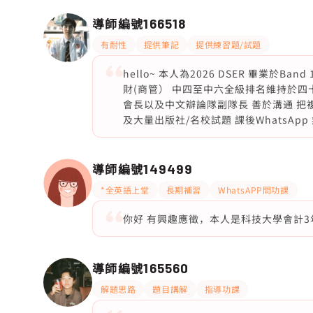
導師編號
166518
有耐性
提供筆記
提供練習題/試題
hello~ 本人為2026 DSER 畢業
財(商管） 中四至中六全級排名維持於四十名內
會長以及中文辯論隊副隊長 善於溝通 把
及大量出版社/名校試題 課後WhatsAp
導師編號
149499
*全英語上堂
長期補習
WhatsAPP問功課
你好 有興趣應徵，本人是科技大學會計3年級女導
導師編號
165560
解題思路
題目講解
指導功課