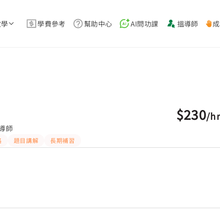
教學
學費參考
幫助中心
AI問功課
搵導師
成
$230
/
h
導師
路
題目講解
長期補習