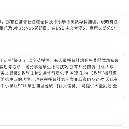
補習經驗，亦有在補習社任職全科及中小學中英數專科補習。現時有任
及WhatsApp問題目。在DSE 中文考獲5，實用文部分5**
elts 閱讀8.0 可以全英授課，有大量補習社課程免費🆓試題練習
套思考方法，可分享給學生相關技巧 亦有升分關鍵 【個人成
22 英文閱讀5 數學生物5 選修科是化學 物理 生物 【教學/補習經
導弟弟中四的功課，現在在補習社為英文兼職導師及助教 因此有
小學及SEN 學生補習經驗 【個人優勢】 可提供大量試題 全