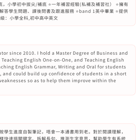
底，小學初中拔尖/補底 ⭐️一年補習經驗(私補及補習社） ⭐️擁有
答學生問題、課後問書及跟進服務 ⭐️band 1英中畢業 ⭐️提供
補年級：小學全科,初中高中英文
utor since 2010. I hold a Master Degree of Business and
of Teaching English One-on-One, and Teaching English
eaching English Grammar, Writing and Oral for students
, and could build up confidence of students in a short
weaknesses so as to help them improve within the
按學生進度自製筆記，唔會一本通書用到老。對於閱讀理解，
樣快速搵關鍵字、拆解長句、推測生字意思，幫助學生有系統