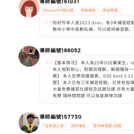
導師編號
161031
WhatsAPP問功課
長期補習
應試策略
你好👋本人是2023 dser，有3年
教中小學中英數私補，可以提供練習題、筆記
導師編號
166052
【基本情况】 本人為25年DSE畢業生，i
本人相對耐心，對題目理解、解題獨有一
績】 本人在學成績優異，DSE best 5 
歷】 本人已有三年補習經驗，日常有指
大量免費補習社課程及試題功課 亦有大量中
免費 隨時間問題 可以每星期俾功課
導師編號
157730
*全英語上堂
提供筆記
提供練習題/試題