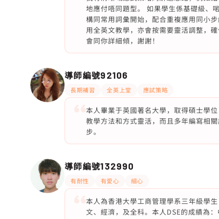
地應付唔同題型。 如果學生係基礎級、
構同常用詞彙開始，配合重複應用同小步
用全英文教學，亦會按需要靈活調整，確
會同你詳細傾，謝謝！
導師編號
92106
長期補習
全英上堂
應試策略
本人畢業于英國著名大學，取得碩士學位
教學方法和方式靈活，而且多年編寫相關
步。
導師編號
132990
有耐性
有愛心
細心
本人為香港大學工商管理學系三年級學生
文、經濟，及全科。本人DSE的成績為：