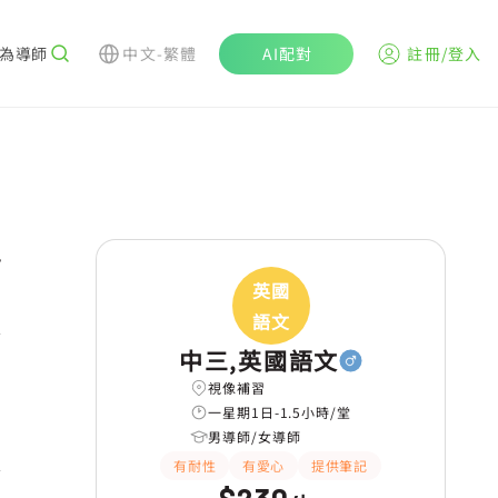
為導師
中文-繁體
AI配對
註冊/登入
r
英國
語文
中三,英國語文
視像補習
一星期1日-1.5小時/堂
男導師/女導師
有耐性
有愛心
提供筆記