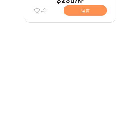
$230
hr
/
留言