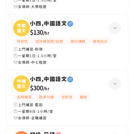
女導師-大學程度
小四,中國語文
中國
語文
$130
/
hr
有耐性
提供練習題/試題
題目講解
課程設計
上門補習-粉嶺
一星期1日-1.5小時/堂
女導師-中七程度
小四,中國語文
中國
語文
$300
/
hr
長期補習
指導功課
有耐性
嚴格
上門補習-藍田
一星期4日-1小時/堂
女導師-全職補習