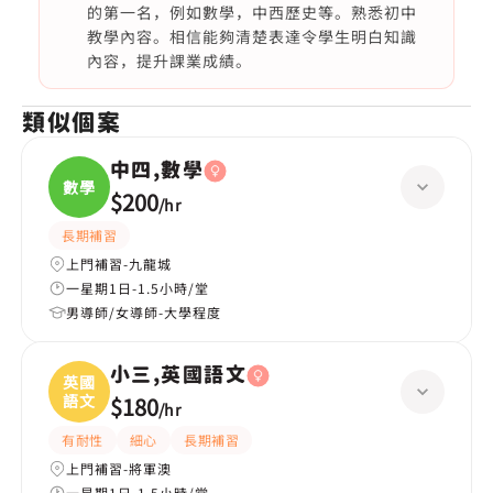
的第一名，例如數學，中西歷史等。熟悉初中
教學內容。相信能夠清楚表達令學生明白知識
內容，提升課業成績。
類似個案
中四,數學
數學
$200
/
hr
長期補習
上門補習-九龍城
一星期1日-1.5小時/堂
男導師/女導師-大學程度
小三,英國語文
英國
語文
$180
/
hr
有耐性
細心
長期補習
上門補習-將軍澳
一星期1日-1.5小時/堂