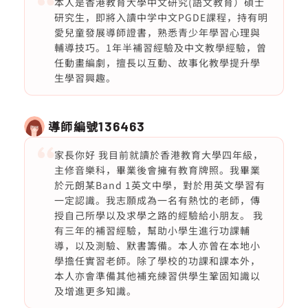
本人是香港教育大學中文研究(語文教育）碩士
研究生，即將入讀中学中文PGDE課程，持有明
愛兒童發展導師證書，熟悉青少年學習心理與
輔導技巧。1年半補習經驗及中文教學經驗，曾
任動畫編劇，擅長以互動、故事化教學提升學
生學習興趣。
導師編號
136463
家長你好 我目前就讀於香港教育大學四年級，
主修音樂科，畢業後會擁有教育牌照。我畢業
於元朗某Band 1英文中學，對於用英文學習有
一定認識。我志願成為一名有熱忱的老師，傳
授自己所學以及求學之路的經驗給小朋友。 我
有三年的補習經驗，幫助小學生進行功課輔
導，以及測驗、默書籌備。本人亦曾在本地小
學擔任實習老師。除了學校的功課和課本外，
本人亦會準備其他補充練習供學生鞏固知識以
及增進更多知識。