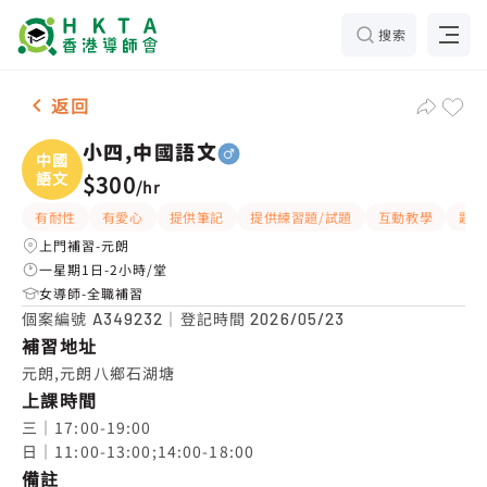
搜索
男-1名 小四,中國語文，元朗 補習推介
返回
小四,中國語文
中國
語文
$300
/
hr
有耐性
有愛心
提供筆記
提供練習題/試題
互動教學
題目
上門補習-元朗
一星期1日-2小時/堂
女導師-全職補習
個案編號
｜登記時間
A349232
2026/05/23
補習地址
元朗,元朗八鄉石湖塘
上課時間
三｜17:00-19:00

日｜11:00-13:00;14:00-18:00
備註