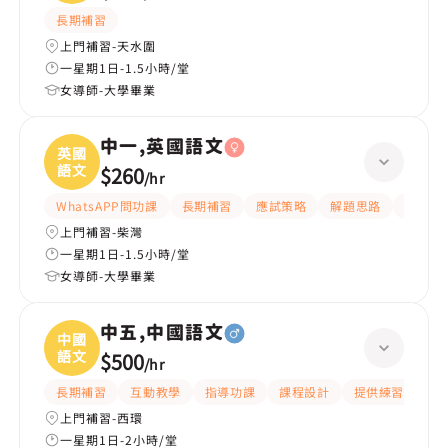
長期補習
上門補習-天水圍
一星期1日-1.5小時/堂
女導師-大學畢業
中一,英國語文
英國
語文
$260
/
hr
WhatsAPP問功課
長期補習
應試策略
解題思路
題目講
上門補習-柴灣
一星期1日-1.5小時/堂
女導師-大學畢業
中五,中國語文
中國
語文
$500
/
hr
長期補習
互動教學
指導功課
課程設計
提供練習題/試題
上門補習-西環
一星期1日-2小時/堂