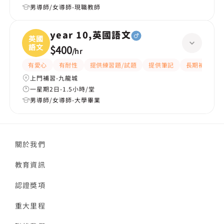
男導師/女導師-現職教師
year 10,英國語文
英國
語文
$400
/
hr
有愛心
有耐性
提供練習題/試題
提供筆記
長期補習
上門補習-九龍城
一星期2日-1.5小時/堂
男導師/女導師-大學畢業
關於我們
教育資訊
認證獎項
重大里程