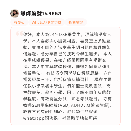
導師編號
148653
有愛心
WhatsAPP問功課
長期補習
你好，本人為24年DSE畢業生，現就讀浸會大
學，本人喜歡與小朋友相處，喜愛堂上多點互
動，會用不同的方法令學生明白題目和理解如
何解題，會分享自己的技巧令學生進步。 本人
在學成績優異，在校亦經常與同學有學術交
流。本人中文與數學較強，懂得如何靈活運用
修辭手法， 有技巧令同學明白解題思路，亦有
補習經驗三年，包括私補及補習社。 現在主要
任教小學及初中學生，例如聖士提反書院，高
主教書院，蘇浙小學，因此了解不同年級的教
學程度，有教開呈分試，熟悉考試題目。 亦有
教導SEN學生經驗(ASD, ADHD, 及讀寫障礙)。
教育方式有耐性細心。歡迎學生於課後
whatsapp問功課，補習時間地點可議