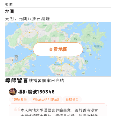
暫無
地圖
元朗，元朗八鄉石湖塘
查看地圖
導師留言
該補習個案已完結
導師編號
159346
*趣味教學
WhatsAPP問功課
長期補習
本人內地大學漢語言師範畢業，後於香港浸會
大學修讀碩士學位，獲優異成績，能操流利普