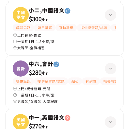
小二,中國語文
中國
語文
$300
/
hr
解題思路
題目講解
互動教學
提供練習題/試題
有愛心
上門補習-佐敦
一星期1日-1.5小時/堂
女導師-全職補習
中六,會計
會計
$280
/
hr
提供筆記
提供練習題/試題
細心
有耐性
指導功課
解
上門/視像皆可-元朗
一星期1日-1.5小時/堂
男導師/女導師-大學程度
中一,英國語文
英國
語文
$270
/
hr