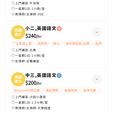
上門補習-牛池灣
一星期3日-1小時/堂
男導師/女導師-DSE
小二,英國語文
英國
語文
$240
/
hr
*全英語上堂
有耐性
細心
提供練習題/試題
提供筆記
上門補習-北角
一星期2日-1小時/堂
女導師-全職補習
中三,英國語文
英國
語文
$200
/
hr
WhatsAPP問功課
應試策略
解題思路
指導功課
提供練
上門補習-沙田小瀝源
一星期1日-1.5小時/堂
男導師/女導師-大學程度