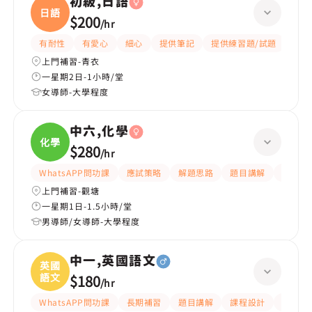
初級,日語
日語
$200
/
hr
有耐性
有愛心
細心
提供筆記
提供練習題/試題
課程
上門補習-青衣
一星期2日-1小時/堂
女導師-大學程度
中六,化學
化學
$280
/
hr
WhatsAPP問功課
應試策略
解題思路
題目講解
細心
上門補習-觀塘
一星期1日-1.5小時/堂
男導師/女導師-大學程度
中一,英國語文
英國
語文
$180
/
hr
WhatsAPP問功課
長期補習
題目講解
課程設計
指導功