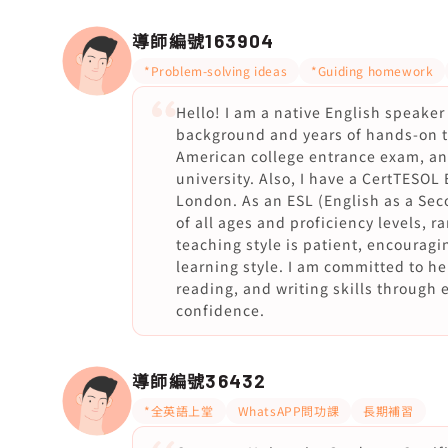
導師編號
163904
*Problem-solving ideas
*Guiding homework
Hello! I am a native English speake
background and years of hands-on te
American college entrance exam, an
university. Also, I have a CertTESOL 
London. As an ESL (English as a Sec
of all ages and proficiency levels, 
teaching style is patient, encouragi
learning style. I am committed to he
reading, and writing skills through 
confidence.
導師編號
36432
*全英語上堂
WhatsAPP問功課
長期補習