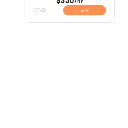
$330
hr
/
留言