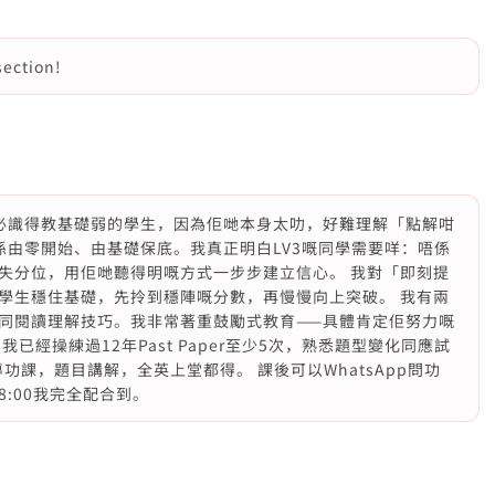
ection!
必識得教基礎弱的學生，因為佢哋本身太叻，好難理解「點解咁
係由零開始、由基礎保底。我真正明白LV3嘅同學需要咩：唔係
失分位，用佢哋聽得明嘅方式一步步建立信心。 我對「即刻提
學生穩住基礎，先拎到穩陣嘅分數，再慢慢向上突破。 我有兩
同閱讀理解技巧。我非常著重鼓勵式教育——具體肯定佢努力嘅
已經操練過12年Past Paper至少5次，熟悉題型變化同應試
功課，題目講解，全英上堂都得。 課後可以WhatsApp問功
8:00我完全配合到。