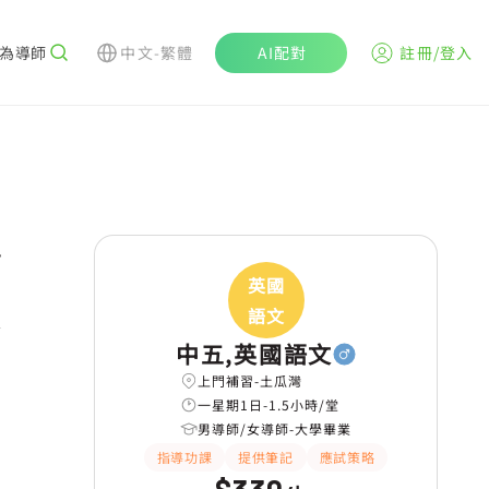
為導師
中文-繁體
AI配對
註冊/登入
r
英國
語文
中五,英國語文
上門補習-土瓜灣
一星期1日-1.5小時/堂
男導師/女導師-大學畢業
指導功課
提供筆記
應試策略