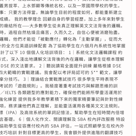
蓋男拔萃、上水鄧顯等傳統名校，以及一眾國際學校的學生。
事：只要方法得當，無論學生目前的程度如何，都能重新建立
成績。 我的教學理念 回顧自身的學習經歷，加上多年來對學生
的癥結所在——大多數學生從未真正理解英文文法背後的邏輯。
時，過程自然枯燥且痛苦，久而久之，自信心便被消磨殆盡。
邏輯，他們才能從「被動應付」轉化為「主動掌握」，從而大
生設計的全方位英語訓練配套 為了協助學生在六個月內系統性地掌握
計了以下 10 個個人化培訓項目： 1｜系統化文法邏輯課程 約
學方式，深入淺出地講解文法背後的內在邏輯，讓學生從根本理解
SE 的文法要求。 2｜聽說讀寫全面提升訓練 嚴格根據 DSE
寫四大範疇的實戰建議。我會配以考評局認可的 5** 範文，讓學
拿分技巧。 3｜理論結合實戰應試技巧 很多學生平時表現不
考試的「遊戲規則」。我極度著重考試技巧與解題思維的訓
／IELTS 各類題型的應對能力，確保他們能將所學靈活運用於
及強化練習 提供我多年教學累積下來的獨家精要筆記與針對性練
項，務求讓他們真正理解，並能靈活運用各種英文文法規則。
標（IPA）及高效系統的單詞記憶法，幫助學生在短時間內倍增
基礎。 6｜個人化作文、閱讀理解及 SBA 校內評改服務 特設
助學生從容應付校內的 SBA 評估，一站式照顧學生在校內外
譯技巧培訓 針對目標更高的學生，我會額外提供進階的翻譯技巧