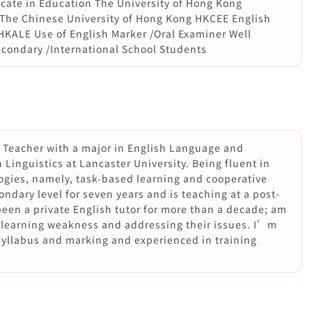
icate in Education The University of Hong Kong
The Chinese University of Hong Kong HKCEE English
HKALE Use of English Marker /Oral Examiner Well
econdary /International School Students
 Teacher with a major in English Language and
 Linguistics at Lancaster University. Being fluent in
ogies, namely, task-based learning and cooperative
ondary level for seven years and is teaching at a post-
been a private English tutor for more than a decade; am
 learning weakness and addressing their issues. I’m
syllabus and marking and experienced in training