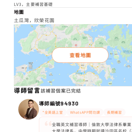
LV3，主要補習基礎
地圖
土瓜灣，欣榮花園
查看地圖
導師留言
該補習個案已完結
導師編號
94930
*全英語上堂
WhatsAPP問功課
長期補習
全職英文補習導師｜倫敦大學法律系畢業
大學法律系，中學時期就讀沙田區名校（