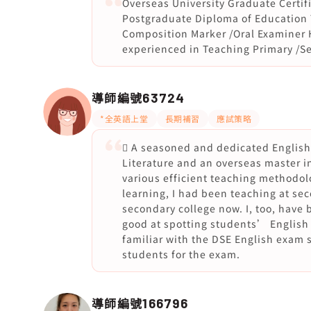
Overseas University Graduate Certif
Postgraduate Diploma of Education 
Composition Marker /Oral Examiner 
experienced in Teaching Primary /S
導師編號
63724
*全英語上堂
長期補習
應試策略
 A seasoned and dedicated English
Literature and an overseas master in
various efficient teaching methodol
learning, I had been teaching at sec
secondary college now. I, too, have 
good at spotting students’ English
familiar with the DSE English exam 
students for the exam.
導師編號
166796