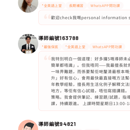
*全英語上堂
長期補習
WhatsAPP問功課
歡迎check我嘅personal information s
導師編號
163788
*最強保底
*全英語上堂
WhatsAPP問功課
我特別明白一個道理：好多攞5嘅導師未
簡單都唔識」。但我唔同——我最擅長就
一味畀難題，而係要幫佢哋釐清最根本嘅
升」好有信心，會用最快最直接嘅方法幫
年教學經驗，擅長用生活化例子解釋文法
地方，等佢有信心試錯，唔怕寫錯講錯。 我
策略。我會提供筆記、練習題/試題，指導
課，持續跟進。 上課時間星期日13:00-1
導師編號
94821