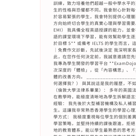
訓練，致力培養他們超越一般中學水平的
生的性格與恐懼都不同。我會耐心針對每
於容易緊張的學生，我會特別提供心理層
方向始終切合學生的真實心理與學習需要。 9｜全程英
EMI） 我具備全程英語授課的能力，
語的課堂環境下學習，能有效幫助學生逐
於目標 5** 或備考 IELTS 的學生而言，這
｜免費作文診斷，先試後決定 我深明家
此，在您作任何決定前，我誠意邀請您先
我專為學生開發的學習平台 **ExamDojo (
次深度的「體檢」，從「內容構思」、「
體的改善方向。 _________________
何選擇我？） 與其說這是我的履歷，不如
（倫敦大學法律系畢業）： 多年的英國
在教學時，能極度清晰地為學生拆解語言規
經驗： 我先後於大型補習機構及私人補
生。這讓我非常熟悉香港學生的學習心理
學方式： 我極度重視每位學生的個別差
學習策略，並堅持持續的課後跟進，拒絕「
地的教育體系，能以學生最熟悉的思考方