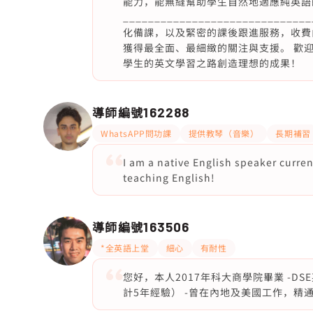
能力，能無縫幫助學生自然地適應純英語
_________________________
化備課，以及緊密的課後跟進服務，收費由
獲得最全面、最細緻的關注與支援。 歡
學生的英文學習之路創造理想的成果！
導師編號
162288
WhatsAPP問功課
提供教琴（音樂）
長期補習
I am a native English speaker curren
teaching English!
導師編號
163506
*全英語上堂
細心
有耐性
您好，本人2017年科大商學院畢業 -DS
計5年經驗） -曾在內地及美國工作，精