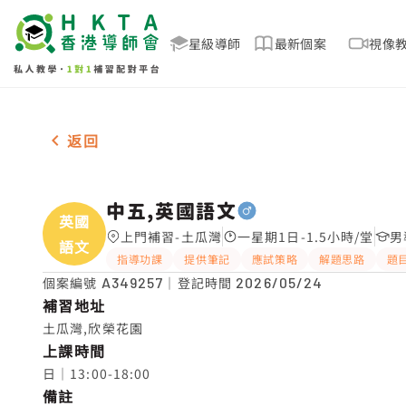
星級導師
最新個案
視像
男-1名 中五,英國語文，土瓜灣 補習推介
返回
中五,英國語文
英國
上門補習-土瓜灣
一星期1日-1.5小時/堂
男
語文
指導功課
提供筆記
應試策略
解題思路
題
個案編號
A349257
｜登記時間
2026/05/24
補習地址
土瓜灣,欣榮花園
上課時間
日｜13:00-18:00
備註