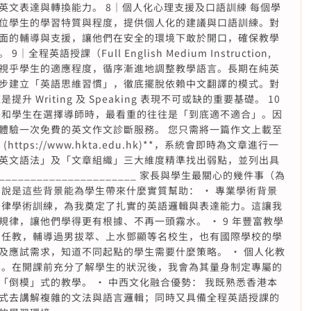
英文表達與轉換能力。 8｜個人化心理支援及口語訓練 每個學
位學生的學習特質與程度，提供個人化的建議與口語訓練。對
面的輔導與支援，讓他們在安全的環境下敢於開口，確保教學
語授課（Full English Medium Instruction,
並會視乎學生的適應程度，循序漸進地調整教學語言。長期在純英
步建立「英語思維習慣」，徹底擺脫依賴中文翻譯的模式。對
是提升 Writing 及 Speaking 表現不可或缺的重要基礎。 10
長和學生在選擇導師時，最看重的往往是「到底適不適合」。因
體驗一次免費的英文作文診斷服務。 您只需將一篇作文上載至
https://www.hkta.edu.hk)**，系統會即時為文章進行一
英文語法」及「文章組織」三大維度精準找出弱點，並列出具
_______________________ 家長與學生最關心的幾件事（為
說是這些背景能為學生帶來什麼實質幫助： • 專業學術背景
法律學術訓練，為我奠定了扎實的英語邏輯與表達能力。這讓我
律，讓他們學得更有根據、不再一頭霧水。 • 9 年豐富教學
習任教，輔導過男拔萃、上水鄧顯等名校生，也有國際學校的學
及應試需求，知道不同起點的學生需要什麼策略。 • 個人化教
異。在開課前充分了解學生的狀況後，我會為其量身制定專屬的
倒模」式的教學。 • 中西文化融合優勢： 我既熟悉香港本
式去講解複雜的文法與語言邏輯；同時又具備全程英語授課的