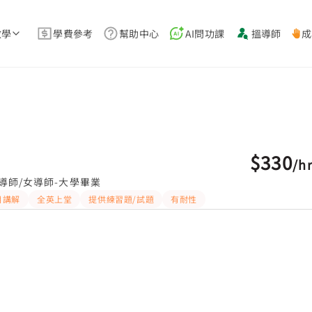
教學
學費參考
幫助中心
AI問功課
搵導師
成
$330
/
h
導師/女導師-大學畢業
目講解
全英上堂
提供練習題/試題
有耐性