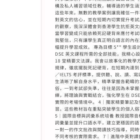
構及私人補習領域任教，輔導過的學生涵
這些年來，無數的教學案例讓我確信一件
對英文的信心，並在短期內切實提升考試
的觀察，我深深體會到香港學生抗拒英文
當學習變成只能依賴死記硬背來應付考試
我堅信，只有讓學生真正明白語言的內在
幅提升學習成效。 專為目標 5** 學
DSE 英文課程所需的全部技能，我精心設
18 堂精要文法課。我會以故事化的教
規律，徹底擺脫死記硬背，在短期內達到 D
／IELTS 考評標準，提供聽、說、讀、
生清晰了解自身水平，精準掌握各範疇的
俗，一到考試卻失準，往往是因為未掌握
練，將理論與實戰結合，強化學生在 DSE
實際的考場情境中。 4｜獨家精要筆記
習。這些教材旨在重點突破學生的個人弱
5｜國際音標與詞彙系統培養 教授國際音
詞彙量並提升口語水平，建立更穩固的語言
一對一的作文批改與閱讀技巧指導，同時協
不同考核的實際需求。 7｜進階中英對