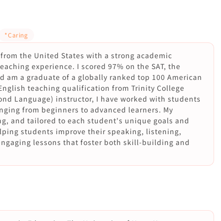
*Caring
r from the United States with a strong academic
aching experience. I scored 97% on the SAT, the
d am a graduate of a globally ranked top 100 American
English teaching qualification from Trinity College
ond Language) instructor, I have worked with students
ranging from beginners to advanced learners. My
ng, and tailored to each student's unique goals and
lping students improve their speaking, listening,
engaging lessons that foster both skill-building and