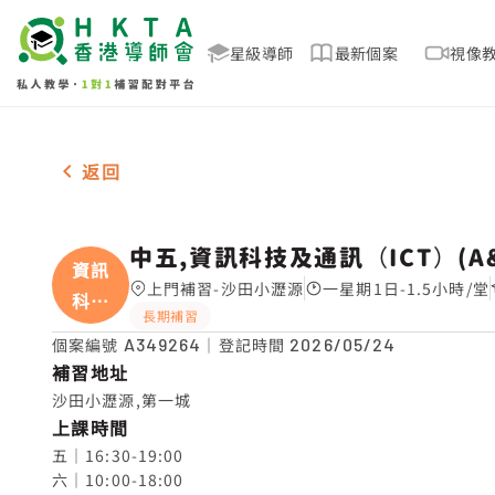
星級導師
最新個案
視像
女-1名 中五,資訊科技及通訊（ICT）(A&C)，沙田
返回
中五,資訊科技及通訊（ICT）(A&
資訊
上門補習-沙田小瀝源
一星期1日-1.5小時/堂
科技
長期補習
及
個案編號
A349264
｜登記時間
2026/05/24
補習地址
沙田小瀝源,第一城
上課時間
五｜16:30-19:00

六｜10:00-18:00