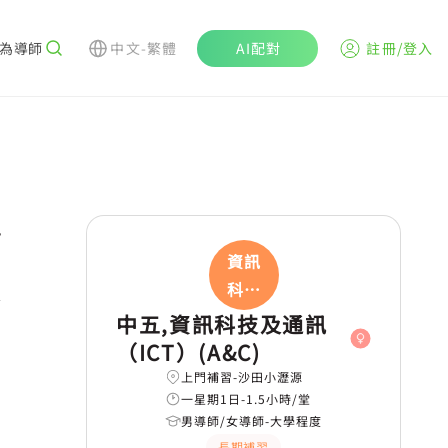
為導師
中文-繁體
AI配對
註冊/登入
r
資訊
科技
學
及
中五,資訊科技及通訊
（ICT）(A&C)
上門補習-沙田小瀝源
一星期1日-1.5小時/堂
男導師/女導師-大學程度
長期補習