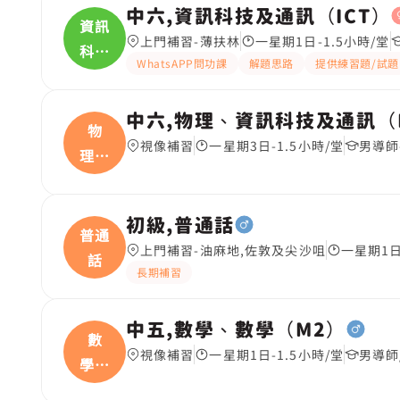
中六,資訊科技及通訊（ICT）
資訊
上門補習-薄扶林
一星期1日-1.5小時/堂
科技
WhatsAPP問功課
解題思路
提供練習題/試題
及
中六,物理、資訊科技及通訊（
物
視像補習
一星期3日-1.5小時/堂
男導師
理、
資訊
初級,普通話
普通
上門補習-油麻地,佐敦及尖沙咀
一星期1日
話
長期補習
中五,數學、數學（M2）
數
視像補習
一星期1日-1.5小時/堂
男導師
學、
數學