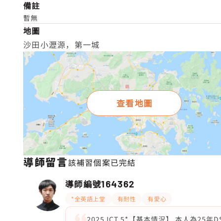
備註
暫無
地圖
沙田小瀝源，第一城
查看地圖
導師留言
該補習個案已完結
導師編號
164362
*全英語上堂
有耐性
有愛心
2025 ICT 5*【基本情況】 本人為25