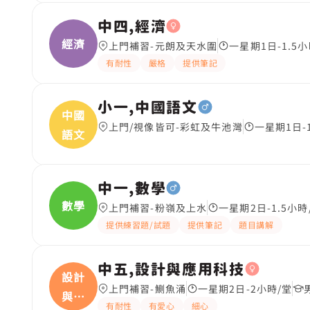
中四,經濟
經濟
上門補習-元朗及天水圍
一星期1日-1.5小
有耐性
嚴格
提供筆記
小一,中國語文
中國
上門/視像皆可-彩虹及牛池灣
一星期1日-
語文
中一,數學
數學
上門補習-粉嶺及上水
一星期2日-1.5小時
提供練習題/試題
提供筆記
題目講解
中五,設計與應用科技
設計
上門補習-鰂魚涌
一星期2日-2小時/堂
與應
有耐性
有愛心
細心