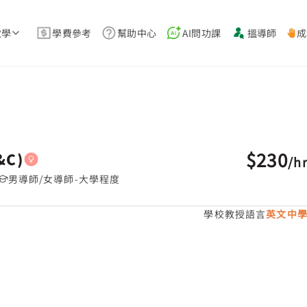
教學
學費參考
幫助中心
AI問功課
搵導師
成
小瀝源 補習推介
$230
C)
/
h
男導師/女導師-大學程度
學校教授語言
英文中