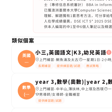
士（專修信息系統審計） BBA in Information
已獲澳洲墨爾本大學Computer Sci
理解、解題獨有1套思考方法，可分享給學生
人在學成績優異，DSE ICT 5* 2025 DSE I
供本人編寫的中1至中6個人筆記以及精選Pas
類似個案
小三,英國語文|K3,幼兒英語
英國
上門補習-鰂魚涌及太古
一星期1日-2小時
語
長期補習
提供練習題/試題
應試策略
文|
year 3,數學(奧數)|year 2
數學
上門補習-中半山,薄扶林,中上環及西環
一
(奧
男導師/女導師-全職補習
數
提供練習題/試題