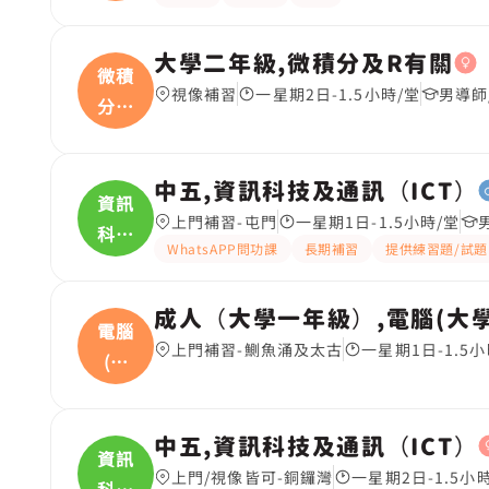
用
大學二年級,微積分及R有關
微積
視像補習
一星期2日-1.5小時/堂
男導師
分及
R
中五,資訊科技及通訊（ICT）
資訊
上門補習-屯門
一星期1日-1.5小時/堂
科技
WhatsAPP問功課
長期補習
提供練習題/試題
及
成人（大學一年級）,電腦(大學Ye
電腦
上門補習-鰂魚涌及太古
一星期1日-1.5小
(大
學
中五,資訊科技及通訊（ICT）
資訊
上門/視像皆可-銅鑼灣
一星期2日-1.5小
科技