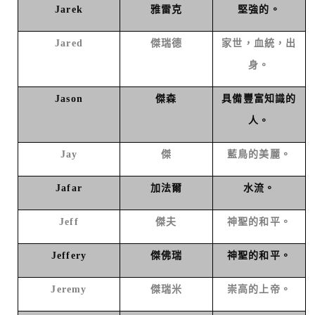
Jarek
雅雷克
堅強的。
Jared
傑瑞德
家世，血統，出
身。
Jason
傑森
具備豐富知識的
人。
Jay
傑
藍鳥的美麗。
Jafar
加法爾
水流。
Jeff
傑夫
神聖的和平。
Jeffery
傑佛瑞
神聖的和平。
Jeremy
傑瑞米
崇高的上帝。