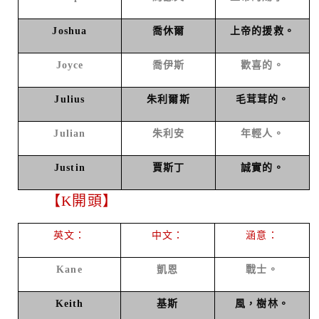
Joshua
喬休爾
上帝的援救。
Joyce
喬伊斯
歡喜的。
Julius
朱利爾斯
毛茸茸的。
Julian
朱利安
年輕人。
Justin
賈斯丁
誠實的。
【
K
開頭】
英文：
中文：
涵意：
Kane
凱恩
戰士。
Keith
基斯
風，樹林。