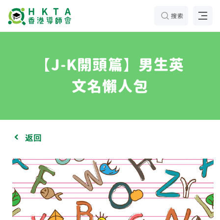
搜索
【J-K開頭篇】男生英
文名懶人包
返回