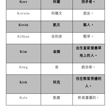
Kerr
科爾
持矛者。
Kerwin
科爾文
朋友。
Kevin
凱文
聖人。
Killian
吉利安
戰爭。
出生皇家堡壘草
Kim
金姆
地上的人。
King
金
統治者。
住在教堂旁邊的
Kirk
科克
人。
Kyle
凱爾
英俊瀟灑的。