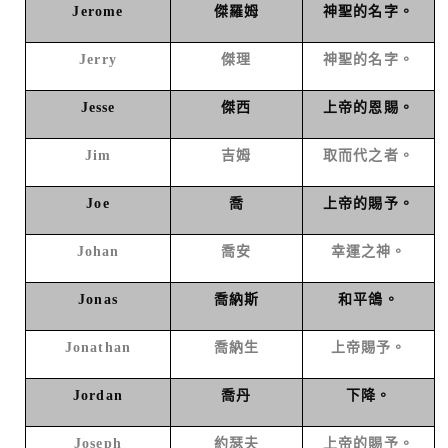
Jerome
傑羅姆
神聖的名字。
Jerry
傑理
神聖的名字。
Jesse
傑西
上帝的恩賜。
Jim
吉姆
取而代之者。
Joe
喬
上帝的賜予。
Johan
喬安
幸運之神。
Jonas
喬納斯
和平鴿。
Jonathan
喬納生
上帝賜予。
Jordan
喬丹
下降。
Joseph
約瑟夫
上帝的賜予。