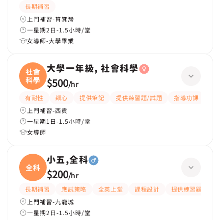
長期補習
上門補習-筲箕灣
一星期2日-1.5小時/堂
女導師-大學畢業
大學一年級, 社會科學
社會
科學
$500
/
hr
有耐性
細心
提供筆記
提供練習題/試題
指導功課
互
上門補習-西貢
一星期1日-1.5小時/堂
女導師
小五,全科
全科
$200
/
hr
長期補習
應試策略
全英上堂
課程設計
提供練習題/試題
上門補習-九龍城
一星期2日-1.5小時/堂