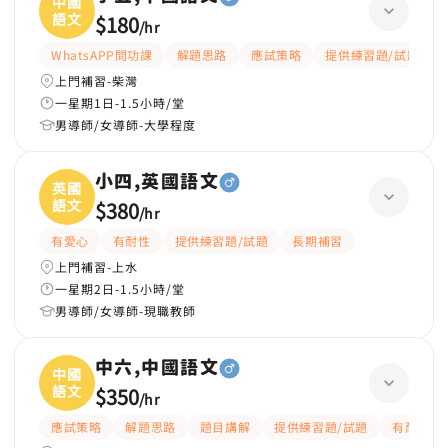
中國
語文
$180
/
hr
WhatsAPP問功課
解題思路
應試策略
提供練習題/試題
上門補習-柴灣
一星期1日-1.5小時/堂
男導師/女導師-大學程度
小四,英國語文
英國
語文
$380
/
hr
有愛心
有耐性
提供練習題/試題
長期補習
上門補習-上水
一星期2日-1.5小時/堂
男導師/女導師-現職教師
中六,中國語文
中國
語文
$350
/
hr
應試策略
解題思路
題目講解
提供練習題/試題
有耐性