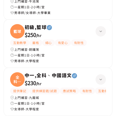
上門補習-牛池灣
一星期1日-2小時/堂
男導師/女導師-大學畢業
初級,籃球
籃球
$250
/
hr
互動教學
嚴格
細心
有愛心
有耐性
上門補習-銅鑼灣
一星期1日-1小時/堂
男導師-大學程度
中一,全科、中國語文
全
科、
$230
/
hr
中國
提供筆記
提供練習題/試題
應試策略
有耐性
互動教學
上門補習-九龍城
一星期1日-1小時/堂
女導師-大學程度