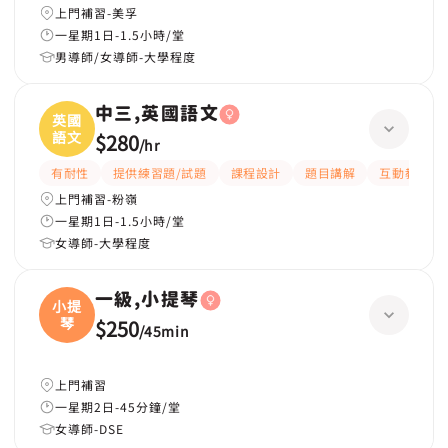
上門補習-美孚
一星期1日-1.5小時/堂
男導師/女導師-大學程度
中三,英國語文
英國
語文
$280
/
hr
有耐性
提供練習題/試題
課程設計
題目講解
互動教學
上門補習-粉嶺
一星期1日-1.5小時/堂
女導師-大學程度
一級,小提琴
小提
琴
$250
/
45min
上門補習
一星期2日-45分鐘/堂
女導師-DSE