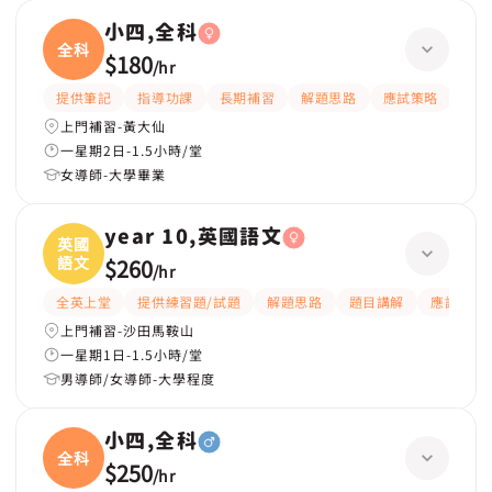
小四,全科
全科
$180
/
hr
提供筆記
指導功課
長期補習
解題思路
應試策略
提供
上門補習-黃大仙
一星期2日-1.5小時/堂
女導師-大學畢業
year 10,英國語文
英國
語文
$260
/
hr
全英上堂
提供練習題/試題
解題思路
題目講解
應試策略
上門補習-沙田馬鞍山
一星期1日-1.5小時/堂
男導師/女導師-大學程度
小四,全科
全科
$250
/
hr