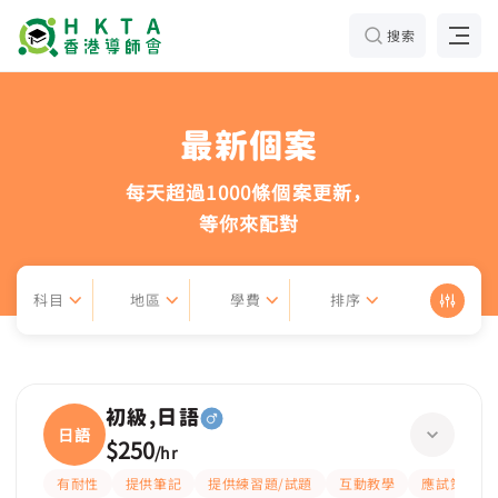
搜索
最新個案
每天超過1000條個案更新，
等你來配對
科目
地區
學費
排序
初級,日語
日語
$250
/
hr
有耐性
提供筆記
提供練習題/試題
互動教學
應試策略