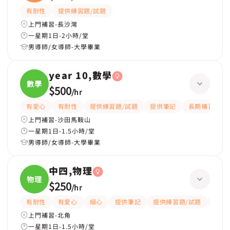
學、
有耐性
提供練習題/試題
上門補習-長沙灣
一星期1日-2小時/堂
男導師/女導師-大學畢業
year 10,數學
數學
$500
/
hr
有愛心
有耐性
提供練習題/試題
提供筆記
長期補習
上門補習-沙田馬鞍山
一星期1日-1.5小時/堂
男導師/女導師-大學畢業
中四,物理
物理
$250
/
hr
有耐性
有愛心
細心
提供筆記
提供練習題/試題
指導
上門補習-北角
一星期1日-1.5小時/堂