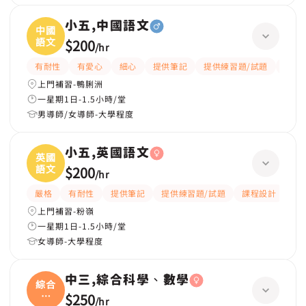
小五,中國語文
中國
語文
$200
/
hr
有耐性
有愛心
細心
提供筆記
提供練習題/試題
題目
上門補習-鴨脷洲
一星期1日-1.5小時/堂
男導師/女導師-大學程度
小五,英國語文
英國
語文
$200
/
hr
嚴格
有耐性
提供筆記
提供練習題/試題
課程設計
應
上門補習-粉嶺
一星期1日-1.5小時/堂
女導師-大學程度
中三,綜合科學、數學
綜合
科
$250
/
hr