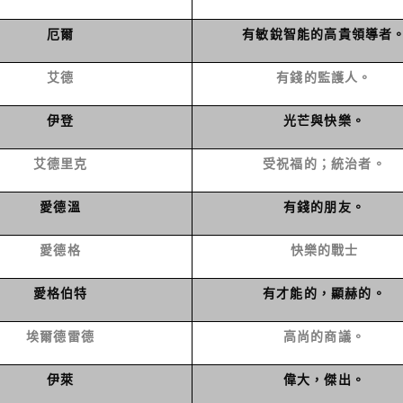
厄爾
有敏銳智能的高貴領導者
艾德
有錢的監護人。
伊登
光芒與快樂。
艾德里克
受祝福的；統治者。
愛德溫
有錢的朋友。
愛德格
快樂的戰士
愛格伯特
有才能的，顯赫的。
埃爾德雷德
高尚的商議。
伊萊
偉大，傑出。