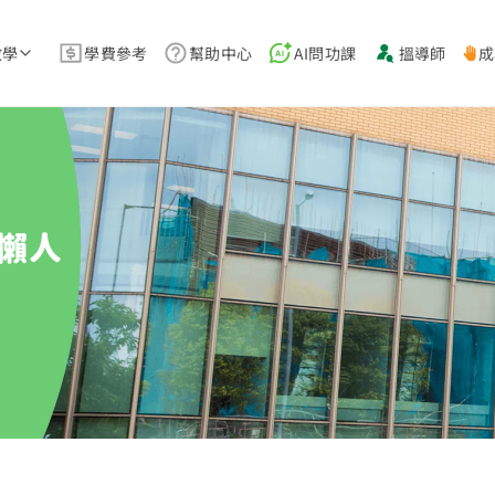
教學
學費參考
幫助中心
AI問功課
搵導師
成
懶人