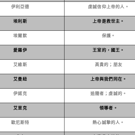
伊利亞德
虔誠信仰上帝的人。
埃利斯
上帝是救世主。
埃爾默
保護。
愛羅伊
王室的，國王。
艾維斯
高貴的；朋友
艾曼紐
上帝與我們同在。
伊諾克
追隨者；虔誠的。
艾里克
領導者。
歐尼斯特
熱心誠摯的人。