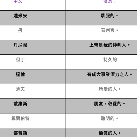
中文：
涵意：
達米安
馴服的。
丹
審判官。
丹尼爾
上帝是我的仲判人。
但丁
持久的
達倫
有成大事業潛力之人。
迪夫
所愛的人。
戴維斯
朋友，敬愛的。
戴爾伯特
聰明的。
鄧普斯
驕傲的人。