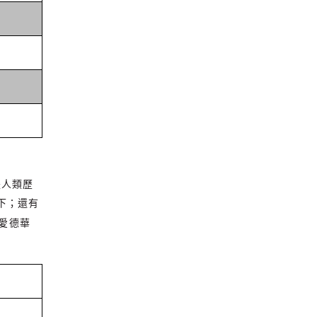
是人類歷
下；還有
愛德華