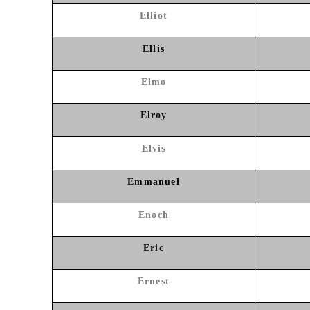
Elliot
Ellis
Elmo
Elroy
Elvis
Emmanuel
Enoch
Eric
Ernest