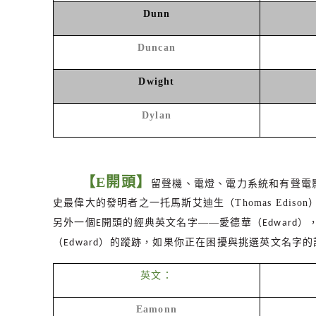
Dunn
Duncan
Dwight
Dylan
【
E
開頭】
留聲機、電燈、電力系統和有聲電
史最偉大的發明者之一托馬斯艾迪生（
Thomas Edison
另外一個
開頭的經典英文名字——愛德華（
）
E
Edward
（
）的蹤跡，如果你正在困擾與挑選英文名字的
Edward
英文：
Eamonn