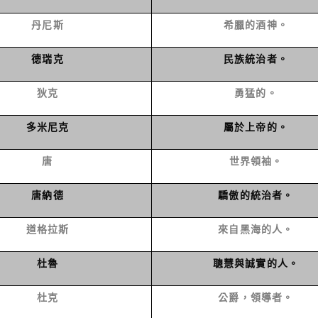
丹尼斯
希臘的酒神。
德瑞克
民族統治者。
狄克
勇猛的。
多米尼克
屬於上帝的。
唐
世界領袖。
唐納德
驕傲的統治者。
道格拉斯
來自黑海的人。
杜魯
聰慧與誠實的人。
杜克
公爵，領導者。