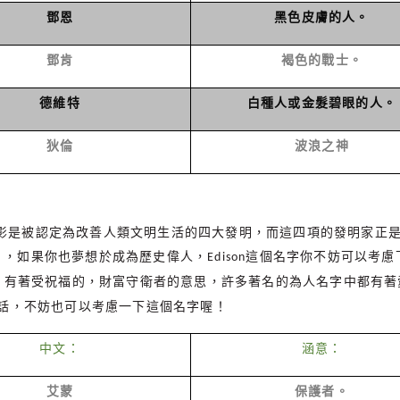
鄧恩
黑色皮膚的人。
鄧肯
褐色的戰士。
德維特
白種人或金髮碧眼的人。
狄倫
波浪之神
影是被認定為改善人類文明生活的四大發明，而這四項的發明家正
），如果你也夢想於成為歷史偉人，
這個名字你不妨可以考慮
Edison
，有著受祝福的，財富守衛者的意思，許多著名的為人名字中都有著
話，不妨也可以考慮一下這個名字喔！
中文：
涵意：
艾蒙
保護者。