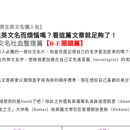
男生英文名懶人包】
為找英文名而煩惱嗎？看這篇文章就足夠了！
文名吐血整理篇
【D-E開頭篇】
個人必備的一張社交名片，你是否還記得自己的名字是怎麼來的嗎？
英文名字，想換個更加適合自己又充滿意義（meaningful）的
篇文章將會以開頭首字母為排列順序標準，現在想好自己喜歡的英文
接想到的是
了吧！除此之外還有美國著名演員迪恩凱恩（
David
Dea
說之王」大仲馬（
）和英國文學巨匠查爾斯狄更斯（
Dumas
Dickens