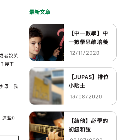
最新文章
【中一數學】中
一數學思維培養
12/11/2020
或者說英
呢？接下
【JUPAS】排位
小貼士
字母，我
13/08/2020
n
）這些
D
【結他】必學的
初級和弦