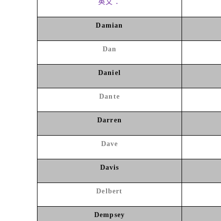
英文：
Damian
Dan
Daniel
Dante
Darren
Dave
Davis
Delbert
Dempsey