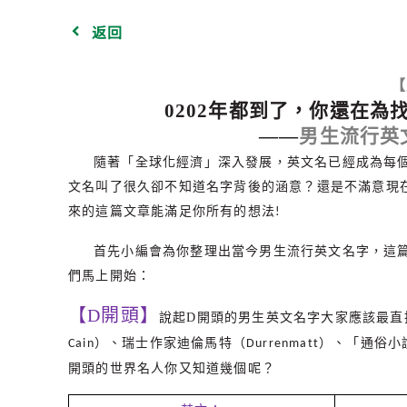
返回
【
0202年都到了，你還在
——
男生流行英
隨著「全球化經濟」深入發展，英文名已經成為每
文名叫了很久卻不知道名字背後的涵意？還是不滿意現在的
來的這篇文章能滿足你所有的想法
!
首先小編會為你整理出當今男生流行英文名字，這
們馬上開始：
【
D
開頭】
說起
D
開頭的男生英文名字大家應該最直
）、瑞士作家迪倫馬特（
）、「通俗小
Cain
Durrenmatt
開頭的世界名人你又知道幾個呢？