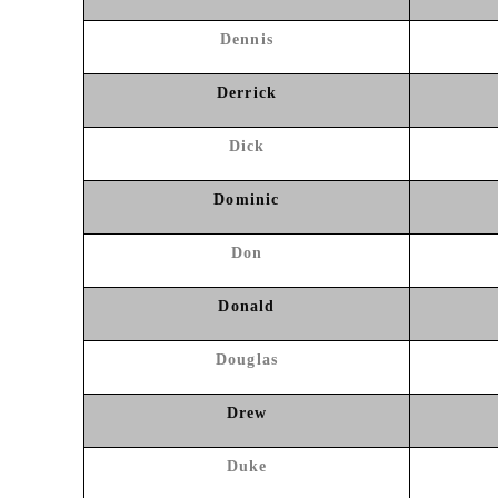
Dennis
Derrick
Dick
Dominic
Don
Donald
Douglas
Drew
Duke