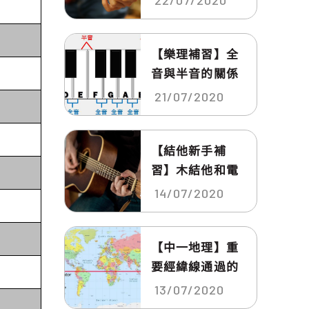
22/07/2020
【樂理補習】全
音與半音的關係
21/07/2020
【結他新手補
習】木結他和電
結他該怎...
14/07/2020
【中一地理】重
要經緯線通過的
地方
13/07/2020