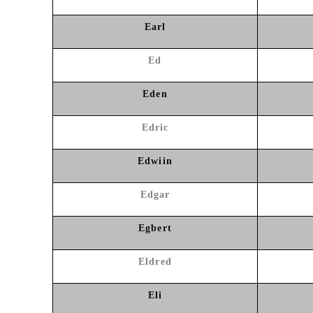
Earl
Ed
Eden
Edric
Edwiin
Edgar
Egbert
Eldred
Eli