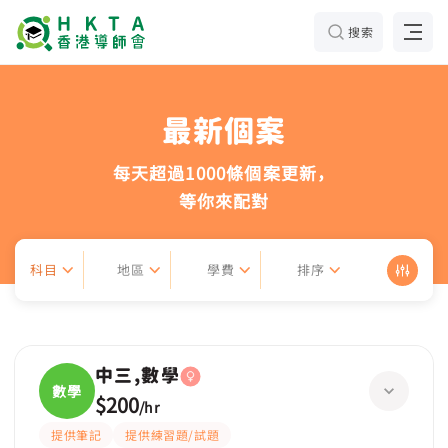
搜索
最新個案
每天超過1000條個案更新，
等你來配對
科目
地區
學費
排序
中三,數學
數學
$200
/
hr
提供筆記
提供練習題/試題