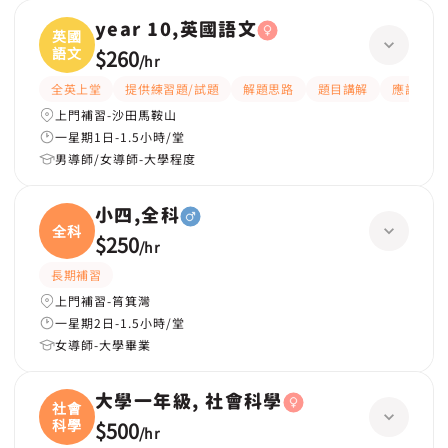
year 10,英國語文
英國
語文
$260
/
hr
全英上堂
提供練習題/試題
解題思路
題目講解
應試策略
上門補習-沙田馬鞍山
一星期1日-1.5小時/堂
男導師/女導師-大學程度
小四,全科
全科
$250
/
hr
長期補習
上門補習-筲箕灣
一星期2日-1.5小時/堂
女導師-大學畢業
大學一年級, 社會科學
社會
科學
$500
/
hr