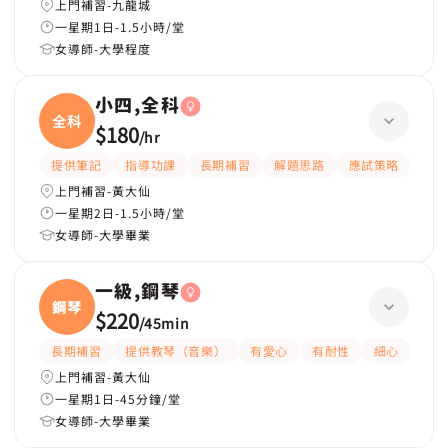
上門補習-九龍城
一星期1日-1.5小時/堂
女導師-大學程度
小四,全科
全科
$180
/
hr
提供筆記
指導功課
長期補習
解題思路
應試策略
提供
上門補習-黃大仙
一星期2日-1.5小時/堂
女導師-大學畢業
一級,鋼琴
鋼琴
$220
/
45min
長期補習
提供教琴（音樂）
有愛心
有耐性
細心
上門補習-黃大仙
一星期1日-45分鐘/堂
女導師-大學畢業