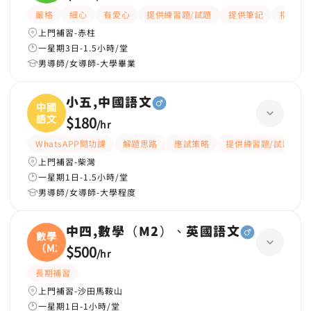
嚴格
細心
有愛心
提供練習題/試題
提供筆記
指導功
上門補習-赤柱
一星期3日-1.5小時/堂
男導師/女導師-大學畢業
小五,中國語文
中國
語文
$180
/
hr
WhatsAPP問功課
解題思路
應試策略
提供練習題/試題
上門補習-柴灣
一星期1日-1.5小時/堂
男導師/女導師-大學程度
中四,數學（M2）、英國語文
數學
（M2
$500
/
hr
長期補習
上門補習-沙田馬鞍山
一星期1日-1小時/堂