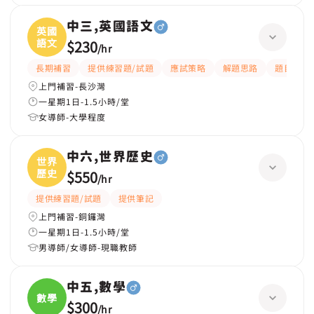
中三,英國語文
英國
語文
$230
/
hr
長期補習
提供練習題/試題
應試策略
解題思路
題目講解
上門補習-長沙灣
一星期1日-1.5小時/堂
女導師-大學程度
中六,世界歷史
世界
歷史
$550
/
hr
提供練習題/試題
提供筆記
上門補習-銅鑼灣
一星期1日-1.5小時/堂
男導師/女導師-現職教師
中五,數學
數學
$300
/
hr