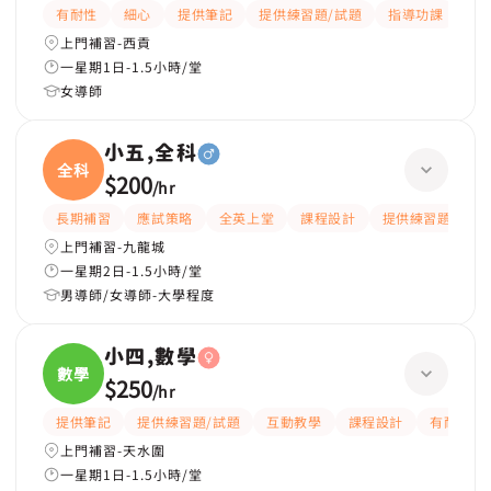
有耐性
細心
提供筆記
提供練習題/試題
指導功課
互
上門補習-西貢
一星期1日-1.5小時/堂
女導師
小五,全科
全科
$200
/
hr
長期補習
應試策略
全英上堂
課程設計
提供練習題/試題
上門補習-九龍城
一星期2日-1.5小時/堂
男導師/女導師-大學程度
小四,數學
數學
$250
/
hr
提供筆記
提供練習題/試題
互動教學
課程設計
有耐性
上門補習-天水圍
一星期1日-1.5小時/堂