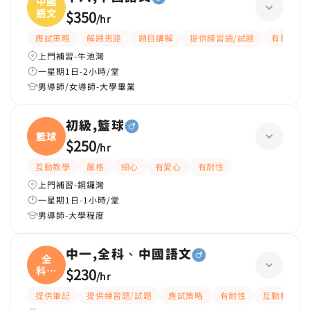
中國
語文
$350
/
hr
應試策略
解題思路
題目講解
提供練習題/試題
有耐性
上門補習-牛池灣
一星期1日-2小時/堂
男導師/女導師-大學畢業
初級,籃球
籃球
$250
/
hr
互動教學
嚴格
細心
有愛心
有耐性
上門補習-銅鑼灣
一星期1日-1小時/堂
男導師-大學程度
中一,全科、中國語文
全
科、
$230
/
hr
中國
提供筆記
提供練習題/試題
應試策略
有耐性
互動教學