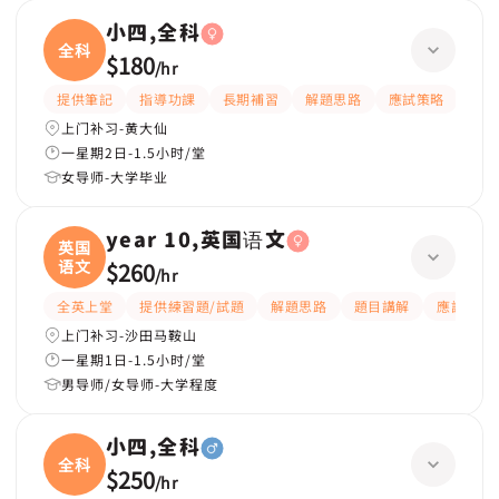
小四,全科
全科
$180
/
hr
提供筆記
指導功課
長期補習
解題思路
應試策略
提供
上门补习-黄大仙
一星期2日-1.5小时/堂
女导师-大学毕业
year 10,英国语文
英国
语文
$260
/
hr
全英上堂
提供練習題/試題
解題思路
題目講解
應試策略
上门补习-沙田马鞍山
一星期1日-1.5小时/堂
男导师/女导师-大学程度
小四,全科
全科
$250
/
hr