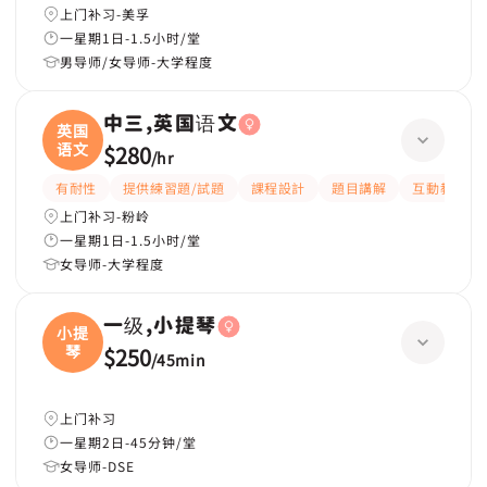
上门补习-美孚
一星期1日-1.5小时/堂
男导师/女导师-大学程度
中三,英国语文
英国
语文
$280
/
hr
有耐性
提供練習題/試題
課程設計
題目講解
互動教學
上门补习-粉岭
一星期1日-1.5小时/堂
女导师-大学程度
一级,小提琴
小提
琴
$250
/
45min
上门补习
一星期2日-45分钟/堂
女导师-DSE