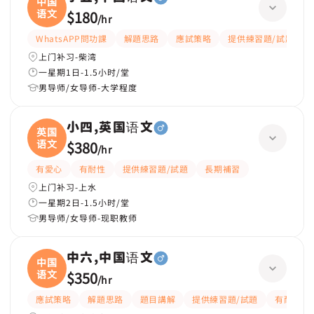
中国
语文
$180
/
hr
WhatsAPP問功課
解題思路
應試策略
提供練習題/試題
上门补习-柴湾
一星期1日-1.5小时/堂
男导师/女导师-大学程度
小四,英国语文
英国
语文
$380
/
hr
有愛心
有耐性
提供練習題/試題
長期補習
上门补习-上水
一星期2日-1.5小时/堂
男导师/女导师-现职教师
中六,中国语文
中国
语文
$350
/
hr
應試策略
解題思路
題目講解
提供練習題/試題
有耐性