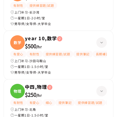
学、
有耐性
提供練習題/試題
上门补习-长沙湾
一星期1日-2小时/堂
男导师/女导师-大学毕业
year 10,数学
数学
$500
/
hr
有愛心
有耐性
提供練習題/試題
提供筆記
長期補習
上门补习-沙田马鞍山
一星期1日-1.5小时/堂
男导师/女导师-大学毕业
中四,物理
物理
$250
/
hr
有耐性
有愛心
細心
提供筆記
提供練習題/試題
指導
上门补习-北角
一星期1日-1.5小时/堂