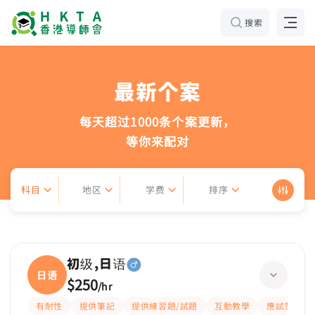
搜索
最新个案
每天超过1000条个案更新，
等你来配对
科目
地区
学费
排序
初级,日语
日语
$250
/
hr
有耐性
提供筆記
提供練習題/試題
互動教學
應試策略