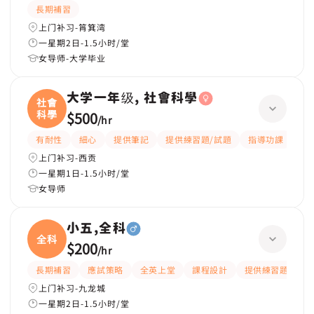
長期補習
上门补习-筲箕湾
一星期2日-1.5小时/堂
女导师-大学毕业
大学一年级, 社會科學
社會
科學
$500
/
hr
有耐性
細心
提供筆記
提供練習題/試題
指導功課
互
上门补习-西贡
一星期1日-1.5小时/堂
女导师
小五,全科
全科
$200
/
hr
長期補習
應試策略
全英上堂
課程設計
提供練習題/試題
上门补习-九龙城
一星期2日-1.5小时/堂