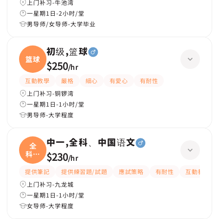
上门补习-牛池湾
一星期1日-2小时/堂
男导师/女导师-大学毕业
初级,篮球
篮球
$250
/
hr
互動教學
嚴格
細心
有愛心
有耐性
上门补习-铜锣湾
一星期1日-1小时/堂
男导师-大学程度
中一,全科、中国语文
全
科、
$230
/
hr
中国
提供筆記
提供練習題/試題
應試策略
有耐性
互動教學
上门补习-九龙城
一星期1日-1小时/堂
女导师-大学程度