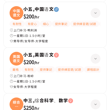
小五,中国语文
中国
语文
$200
/
hr
有耐性
有愛心
細心
提供筆記
提供練習題/試題
題目
上门补习-鸭利洲
一星期1日-1.5小时/堂
男导师/女导师-大学程度
小五,英国语文
英国
语文
$200
/
hr
嚴格
有耐性
提供筆記
提供練習題/試題
課程設計
應
上门补习-粉岭
一星期1日-1.5小时/堂
女导师-大学程度
中三,综合科学、数学
综合
科
$250
/
hr