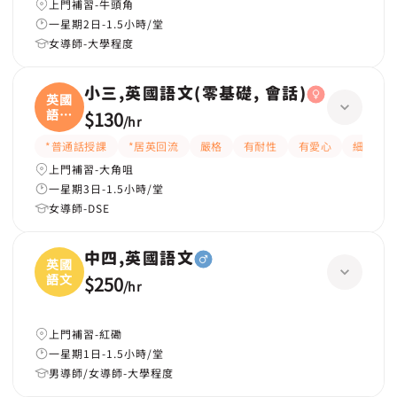
上門補習-牛頭角
一星期2日-1.5小時/堂
女導師-大學程度
小三,英國語文(零基礎, 會話)
英國
語文
$130
/
hr
(
*普通話授課
*居英回流
嚴格
有耐性
有愛心
細心
上門補習-大角咀
一星期3日-1.5小時/堂
女導師-DSE
中四,英國語文
英國
語文
$250
/
hr
上門補習-紅磡
一星期1日-1.5小時/堂
男導師/女導師-大學程度