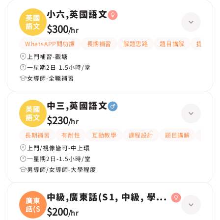
小六,英國語文
英國
語文
$300
/
hr
WhatsAPP問功課
長期補習
解題思路
題目講解
提供練習
上門補習-觀塘
一星期2日-1.5小時/堂
女導師-全職補習
中三,英國語文
英國
語文
$230
/
hr
長期補習
有耐性
互動教學
課程設計
題目講解
解題
上門/視像皆可-中上環
一星期2日-1.5小時/堂
男導師/女導師-大學程度
中級,廣東話(S1, 中級, 學校課程)
廣東
話(S
$200
/
hr