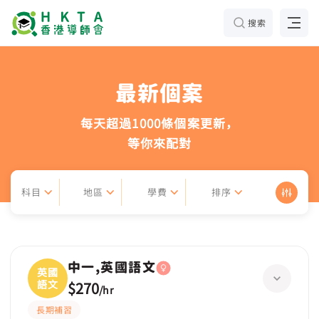
搜索
最新個案
每天超過1000條個案更新，
等你來配對
科目
地區
學費
排序
中一,英國語文
英國
語文
$270
/
hr
長期補習