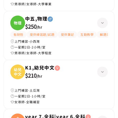
男導師/女導師-大學畢業
中五,物理
物理
$250
/
hr
有耐性
提供練習題/試題
提供筆記
互動教學
解題思路
上門補習-小西灣
一星期2日-2小時/堂
男導師/女導師-大學程度
K1,幼兒中文
幼兒
中文
$210
/
hr
上門補習-土瓜灣
一星期2日-1小時/堂
女導師-全職補習
year 7,全科|year 6,全科