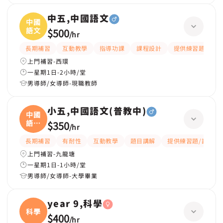
中五,中國語文
中國
語文
$500
/
hr
長期補習
互動教學
指導功課
課程設計
提供練習題/試題
上門補習-西環
一星期1日-2小時/堂
男導師/女導師-現職教師
小五,中國語文(普教中)
中國
語文
$350
/
hr
(
長期補習
有耐性
互動教學
題目講解
提供練習題/試題
上門補習-九龍塘
一星期1日-1小時/堂
男導師/女導師-大學畢業
year 9,科學
科學
$400
/
hr