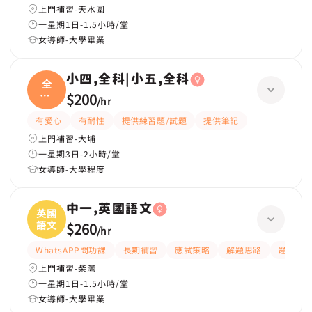
上門補習-天水圍
一星期1日-1.5小時/堂
女導師-大學畢業
小四,全科|小五,全科
全
科|
$200
/
hr
小五
有愛心
有耐性
提供練習題/試題
提供筆記
上門補習-大埔
一星期3日-2小時/堂
女導師-大學程度
中一,英國語文
英國
語文
$260
/
hr
WhatsAPP問功課
長期補習
應試策略
解題思路
題目講
上門補習-柴灣
一星期1日-1.5小時/堂
女導師-大學畢業