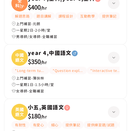
全
科|ye
$400
/
hr
解題思路
題目講解
課程設計
互動教學
提供筆記
嚴
上門補習-元朗
一星期2日-2小時/堂
男導師/女導師-全職補習
year 4,中國語文
中國
語文
$350
/
hr
*Long-term tutoring
*Question explanation
*Interactive teaching
*
上門補習-薄扶林
一星期1日-1.5小時/堂
女導師-全職補習
小五,英國語文
英國
語文
$180
/
hr
有耐性
有愛心
細心
提供筆記
提供練習題/試題
指導