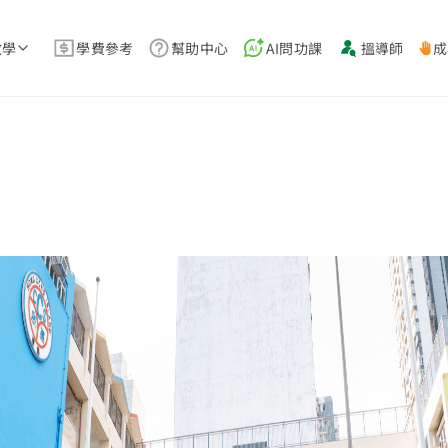
教學
學費參考
幫助中心
AI問功課
搵導師
成