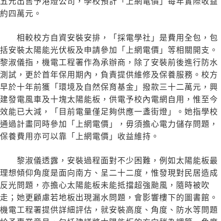
五元出售予港燈公司，學校預計「上網電價」每年實際收益
約四萬元。
相較校方自資安裝安排，「採電學社」是費用全包，包
括安裝太陽能光伏板及申請參加「上網電價」等相關開支。
黎淑儀指，機電工程署作為承辦商，除了安裝前後進行防水
測試，更於首年保用期內，負責提供維修及保養服務。校方
早於十年前獲「環境及自然保育基金」撥款三十二萬元，興
建發電風車及十塊太陽能板，供電予校內電網自用，惟至今
效能已大減，「目前電量僅足夠供應一盞街燈」。她指學校
通過計畫同時參加「上網電價」，毋須擔心電力儲存問題，
保養費用亦可以靠「上網電價」收益維持。
黎淑儀透露，安裝過程面對不少困難，例如太陽能板最
理想傾仰角度是面向南方、呈二十二度，惟發現對民居造成
反光問題，亦擔心太陽能板未能抵擋超強颱風，隨時被吹
走；她更顧慮若地板出現漏水問題，會影響樓下的圖書館。
機電工程署提供詳細評估，就安裝高度、角度、防水等問題