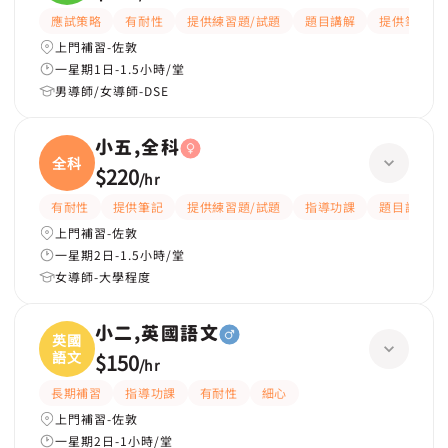
應試策略
有耐性
提供練習題/試題
題目講解
提供筆記
上門補習-佐敦
一星期1日-1.5小時/堂
男導師/女導師-DSE
小五,全科
全科
$220
/
hr
有耐性
提供筆記
提供練習題/試題
指導功課
題目講解
上門補習-佐敦
一星期2日-1.5小時/堂
女導師-大學程度
小二,英國語文
英國
語文
$150
/
hr
長期補習
指導功課
有耐性
細心
上門補習-佐敦
一星期2日-1小時/堂