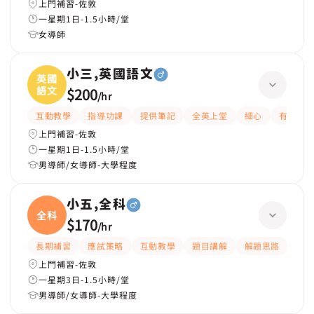
上門補習-佐敦
一星期1日-1.5小時/堂
女導師
小三,英國語文
英國
語文
$200
/
hr
互動教學
指導功課
提供筆記
全英上堂
細心
有愛心
上門補習-佐敦
一星期1日-1.5小時/堂
男導師/女導師-大學程度
小五,全科
全科
$170
/
hr
長期補習
應試策略
互動教學
題目講解
解題思路
課
上門補習-佐敦
一星期3日-1.5小時/堂
男導師/女導師-大學程度