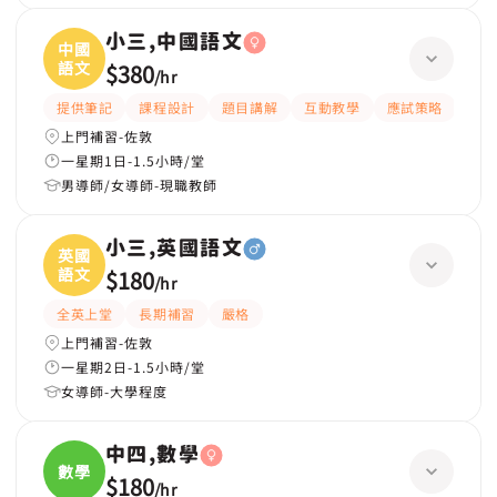
小三,中國語文
中國
語文
$380
/
hr
提供筆記
課程設計
題目講解
互動教學
應試策略
解
上門補習-佐敦
一星期1日-1.5小時/堂
男導師/女導師-現職教師
小三,英國語文
英國
語文
$180
/
hr
全英上堂
長期補習
嚴格
上門補習-佐敦
一星期2日-1.5小時/堂
女導師-大學程度
中四,數學
數學
$180
/
hr