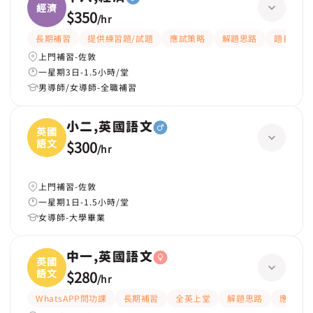
經濟
$350
/
hr
長期補習
提供練習題/試題
應試策略
解題思路
題目講解
上門補習-佐敦
一星期3日-1.5小時/堂
男導師/女導師-全職補習
小二,英國語文
英國
語文
$300
/
hr
上門補習-佐敦
一星期1日-1.5小時/堂
女導師-大學畢業
中一,英國語文
英國
語文
$280
/
hr
WhatsAPP問功課
長期補習
全英上堂
解題思路
應試策