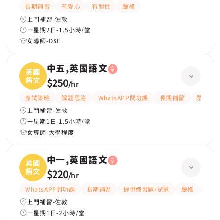
長期補習
有愛心
有耐性
嚴格
上門補習-佐敦
一星期2日-1.5小時/堂
女導師-DSE
中五,英國語文
英國
語文
$250
/
hr
應試策略
解題思路
WhatsAPP問功課
長期補習
題目講
上門補習-佐敦
一星期1日-1.5小時/堂
女導師-大學程度
中一,英國語文
英國
語文
$220
/
hr
WhatsAPP問功課
長期補習
提供練習題/試題
嚴格
細心
上門補習-佐敦
一星期1日-2小時/堂