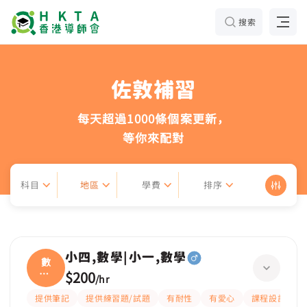
搜索
佐敦補習
每天超過1000條個案更新，
等你來配對
科目
地區
學費
排序
小四,數學|小一,數學
數
學|
$200
/
hr
小一
提供筆記
提供練習題/試題
有耐性
有愛心
課程設計