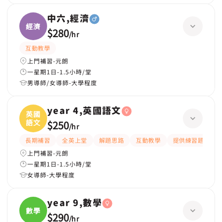
中六,經濟
經濟
$280
/
hr
互動教學
上門補習-元朗
一星期1日-1.5小時/堂
男導師/女導師-大學程度
year 4,英國語文
英國
語文
$250
/
hr
長期補習
全英上堂
解題思路
互動教學
提供練習題/試題
上門補習-元朗
一星期1日-1.5小時/堂
女導師-大學程度
year 9,數學
數學
$290
/
hr