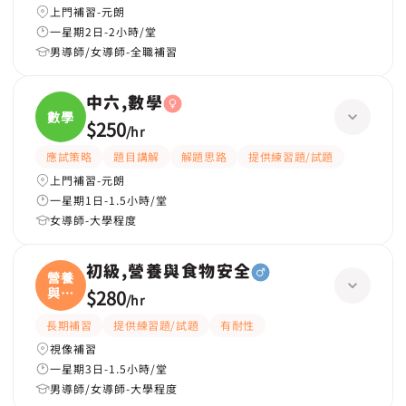
上門補習-元朗
一星期2日-2小時/堂
男導師/女導師-全職補習
中六,數學
數學
$250
/
hr
應試策略
題目講解
解題思路
提供練習題/試題
上門補習-元朗
一星期1日-1.5小時/堂
女導師-大學程度
初級,營養與食物安全
營養
與食
$280
/
hr
物
長期補習
提供練習題/試題
有耐性
視像補習
一星期3日-1.5小時/堂
男導師/女導師-大學程度