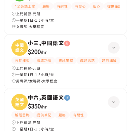
*全英語上堂
嚴格
有耐性
有愛心
細心
提供筆記
上門補習-元朗
一星期1日-1.5小時/堂
女導師-大學程度
小三,中國語文
中國
語文
$200
/
hr
長期補習
指導功課
應試策略
解題思路
題目講解
提
上門補習-元朗
一星期1日-1.5小時/堂
男導師/女導師-大學程度
中六,英國語文
英國
語文
$350
/
hr
解題思路
提供筆記
嚴格
有耐性
上門補習-元朗
一星期1日-1.5小時/堂