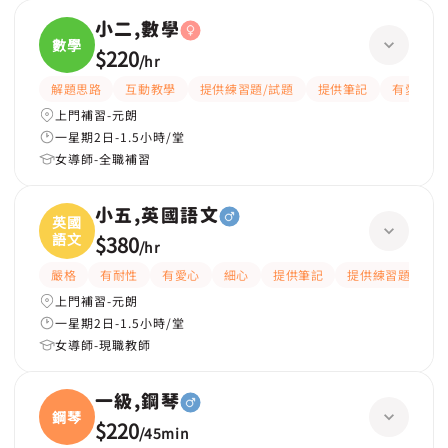
小二,數學
數學
$220
/
hr
解題思路
互動教學
提供練習題/試題
提供筆記
有愛心
上門補習-元朗
一星期2日-1.5小時/堂
女導師-全職補習
小五,英國語文
英國
語文
$380
/
hr
嚴格
有耐性
有愛心
細心
提供筆記
提供練習題/試題
上門補習-元朗
一星期2日-1.5小時/堂
女導師-現職教師
一級,鋼琴
鋼琴
$220
/
45min