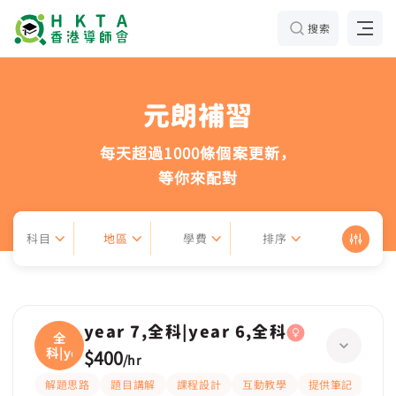
搜索
元朗補習
每天超過1000條個案更新，
等你來配對
科目
地區
學費
排序
year 7,全科|year 6,全科
全
科|ye
$400
/
hr
解題思路
題目講解
課程設計
互動教學
提供筆記
嚴