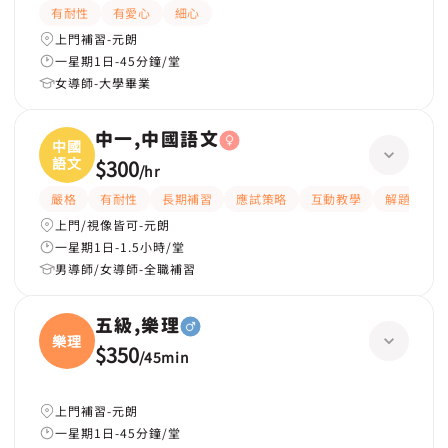
有耐性
有愛心
細心
上門補習-元朗
一星期1日-45分鐘/堂
女導師-大學畢業
中一,中國語文
中國
語文
$300
/
hr
嚴格
有耐性
長期補習
應試策略
互動教學
解題思路
上門/視像皆可-元朗
一星期1日-1.5小時/堂
男導師/女導師-全職補習
五級,樂理
樂理
$350
/
45min
上門補習-元朗
一星期1日-45分鐘/堂