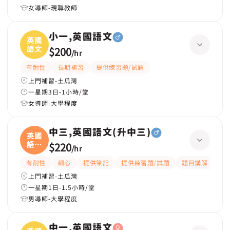
女導師-現職教師
小一,英國語文
英國
語文
$200
/
hr
有耐性
長期補習
提供練習題/試題
上門補習-土瓜灣
一星期3日-1小時/堂
女導師-大學程度
中三,英國語文(升中三)
英國
語文
$220
/
hr
(
有耐性
細心
提供筆記
提供練習題/試題
題目講解
解
上門補習-土瓜灣
一星期1日-1.5小時/堂
男導師-大學程度
中一,英國語文