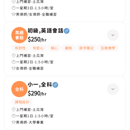
上門補習-土瓜灣
一星期3日-1.5小時/堂
男導師/女導師-全職補習
初級,英語會話
英語
會話
$250
/
hr
有耐性
有愛心
細心
嚴格
提供筆記
互動教學
課程
上門補習-土瓜灣
一星期2日-1.5小時/堂
女導師-全職補習
小一,全科
全科
$290
/
hr
課程設計
上門補習-土瓜灣
一星期1日-1.5小時/堂
男導師-大學畢業