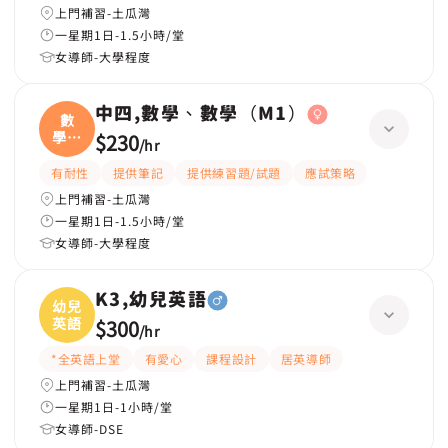
上門補習-土瓜灣
一星期1日-1.5小時/堂
女導師-大學程度
中四,數學、數學（M1）
數
學、
$230
/
hr
數學
有耐性
提供筆記
提供練習題/試題
應試策略
上門補習-土瓜灣
一星期1日-1.5小時/堂
女導師-大學程度
K3,幼兒英語
幼兒
英語
$300
/
hr
*全英語上堂
有愛心
課程設計
居英導師
上門補習-土瓜灣
一星期1日-1小時/堂
女導師-DSE