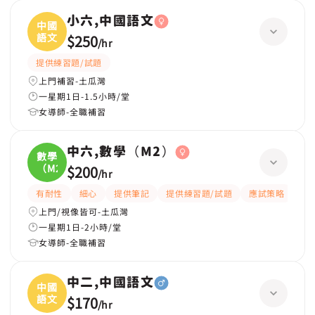
小六,中國語文
中國
語文
$250
/
hr
提供練習題/試題
上門補習-土瓜灣
一星期1日-1.5小時/堂
女導師-全職補習
中六,數學（M2）
數學
（M2
$200
/
hr
有耐性
細心
提供筆記
提供練習題/試題
應試策略
解
上門/視像皆可-土瓜灣
一星期1日-2小時/堂
女導師-全職補習
中二,中國語文
中國
語文
$170
/
hr