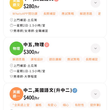
英國
語文
$280
/
hr
WhatsAPP問功課
長期補習
應試策略
解題思路
題目講
上門補習-土瓜灣
一星期2日-1.5小時/堂
男導師/女導師-全職補習
中五,物理
物理
$300
/
hr
解題思路
課程設計
題目講解
應試策略
長期補習
提供
上門補習-土瓜灣
一星期1日-1.5小時/堂
男導師-大學程度
中二,英國語文(升中二)
英國
語文
$400
/
hr
(
*全英語上堂
嚴格
有愛心
細心
有耐性
提供筆記