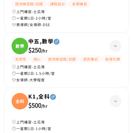
提供練習題/試題
課程設計
長期補習
上門補習-土瓜灣
一星期1日-2小時/堂
男導師/女導師-DSE
中五,數學
數學
$250
/
hr
有耐性
細心
提供練習題/試題
提供筆記
指導功課
應
上門補習-土瓜灣
一星期2日-1.5小時/堂
女導師-大學程度
K1,全科
全科
$500
/
hr
上門補習-土瓜灣
一星期1日-1小時/堂