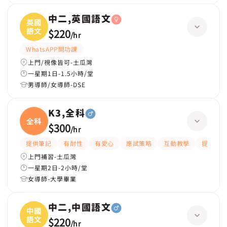
中二,英國語文
英國
語文
$220
/
hr
WhatsAPP問功課
上門/視像皆可-土瓜灣
一星期1日-1.5小時/堂
男導師/女導師-DSE
K3,全科
全科
$300
/
hr
提供筆記
有耐性
有愛心
應試策略
互動教學
提供練習
上門補習-土瓜灣
一星期2日-2小時/堂
女導師-大學畢業
中二,中國語文
中國
語文
$220
/
hr