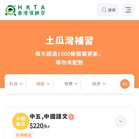
搜索
土瓜灣補習
每天超過1000條個案更新，
等你來配對
科目
地區
學費
排序
中五,中國語文
中國
語文
$220
/
hr
長期補習