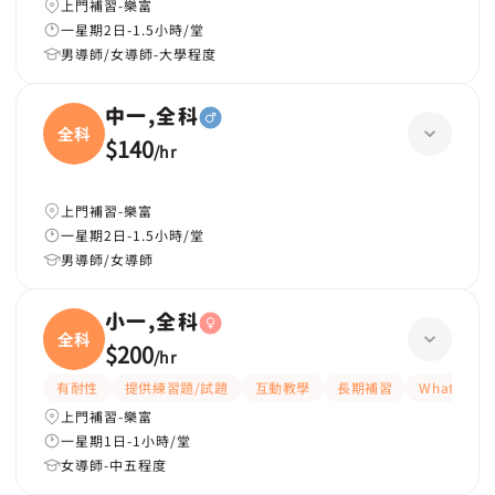
上門補習-樂富
一星期2日-1.5小時/堂
男導師/女導師-大學程度
中一,全科
全科
$140
/
hr
上門補習-樂富
一星期2日-1.5小時/堂
男導師/女導師
小一,全科
全科
$200
/
hr
有耐性
提供練習題/試題
互動教學
長期補習
WhatsAP
上門補習-樂富
一星期1日-1小時/堂
女導師-中五程度