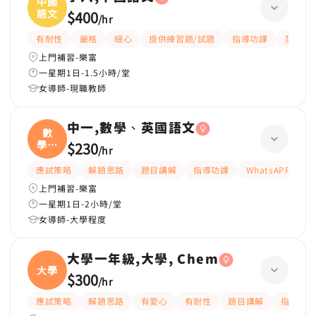
中國
語文
$400
/
hr
有耐性
嚴格
細心
提供練習題/試題
指導功課
互動教
上門補習-樂富
一星期1日-1.5小時/堂
女導師-現職教師
中一,數學、英國語文
數
學、
$230
/
hr
英國
應試策略
解題思路
題目講解
指導功課
WhatsAPP問功
上門補習-樂富
一星期1日-2小時/堂
女導師-大學程度
大學一年級,大學, Chem
大學
$300
/
hr
應試策略
解題思路
有愛心
有耐性
題目講解
指導功