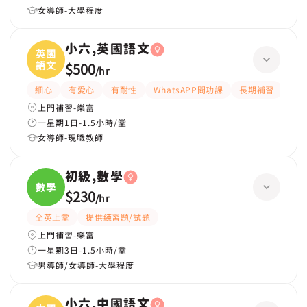
女導師-大學程度
小六,英國語文
英國
語文
$500
/
hr
細心
有愛心
有耐性
WhatsAPP問功課
長期補習
全
上門補習-樂富
一星期1日-1.5小時/堂
女導師-現職教師
初級,數學
數學
$230
/
hr
全英上堂
提供練習題/試題
上門補習-樂富
一星期3日-1.5小時/堂
男導師/女導師-大學程度
小六,中國語文