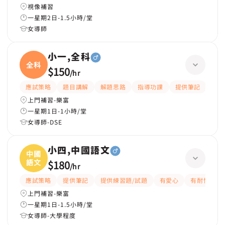
視像補習
一星期2日-1.5小時/堂
女導師
小一,全科
全科
$150
/
hr
應試策略
題目講解
解題思路
指導功課
提供筆記
嚴
上門補習-樂富
一星期1日-1小時/堂
女導師-DSE
小四,中國語文
中國
語文
$180
/
hr
應試策略
提供筆記
提供練習題/試題
有愛心
有耐性
上門補習-樂富
一星期1日-1.5小時/堂
女導師-大學程度