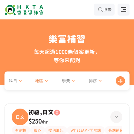
搜索
樂富補習
每天超過1000條個案更新，
等你來配對
科目
地區
學費
排序
初級,日文
日文
$250
/
hr
有耐性
細心
提供筆記
WhatsAPP問功課
長期補習