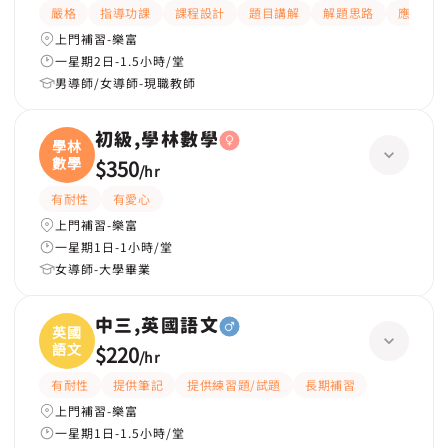
嚴格
指導功課
課程設計
題目講解
解題思路
應試策
上門補習-樂富
一星期2日-1.5小時/堂
男導師/女導師-現職教師
初級,學林數學
學林
數學
$350
/
hr
有耐性
有愛心
上門補習-樂富
一星期1日-1小時/堂
女導師-大學畢業
中三,英國語文
英國
語文
$220
/
hr
有耐性
提供筆記
提供練習題/試題
長期補習
上門補習-樂富
一星期1日-1.5小時/堂