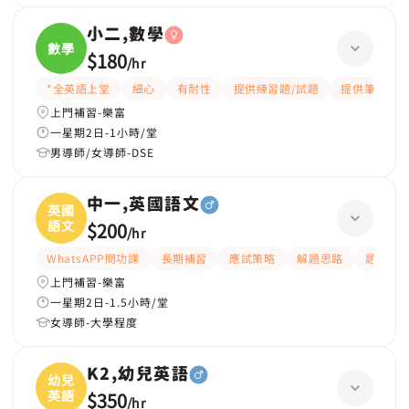
小二,數學
數學
$180
/
hr
*全英語上堂
細心
有耐性
提供練習題/試題
提供筆記
上門補習-樂富
一星期2日-1小時/堂
男導師/女導師-DSE
中一,英國語文
英國
語文
$200
/
hr
WhatsAPP問功課
長期補習
應試策略
解題思路
題目講
上門補習-樂富
一星期2日-1.5小時/堂
女導師-大學程度
K2,幼兒英語
幼兒
英語
$350
/
hr