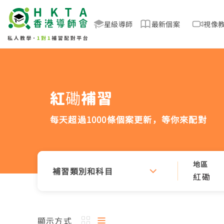
星級導師
最新個案
視像
紅磡補習
每天超過1000條個案更新，
等你來配對
地區
補習類別和科目
紅磡
顯示方式