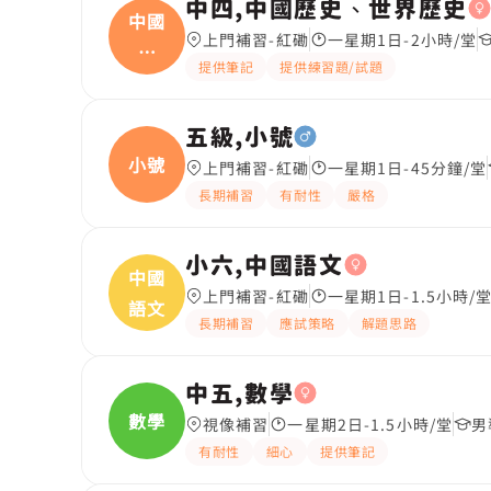
中四,中國歷史、世界歷史
中國
上門補習-紅磡
一星期1日-2小時/堂
歷
提供筆記
提供練習題/試題
史、
五級,小號
小號
上門補習-紅磡
一星期1日-45分鐘/堂
長期補習
有耐性
嚴格
小六,中國語文
中國
上門補習-紅磡
一星期1日-1.5小時/
語文
長期補習
應試策略
解題思路
中五,數學
數學
視像補習
一星期2日-1.5小時/堂
男
有耐性
細心
提供筆記