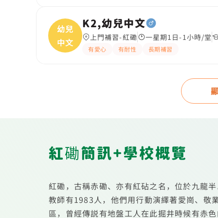
K2,幼兒中文
幼兒
上門補習-紅磡
一星期1日-1小時/堂
中文
有愛心
有耐性
長期補習
紅磡簡訊+學校概覽
紅磡，古稱赤磡、亦有紅砧之名，位於九龍半
教師有1983人，他們用行動演繹著愛崗、
區，曾經傳説有地盤工人在此掘井時候有赤色