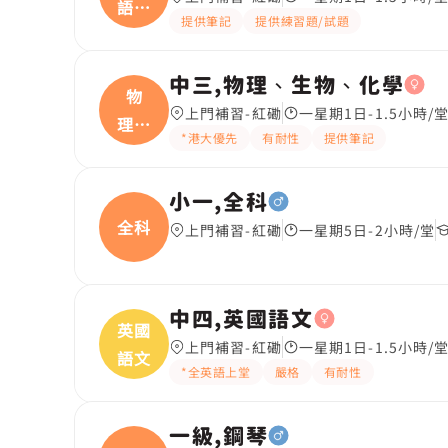
語文
提供筆記
提供練習題/試題
(
中三,物理、生物、化學
物
上門補習-紅磡
一星期1日-1.5小時/
理、
*港大優先
有耐性
提供筆記
生物
小一,全科
全科
上門補習-紅磡
一星期5日-2小時/堂
中四,英國語文
英國
上門補習-紅磡
一星期1日-1.5小時/
語文
*全英語上堂
嚴格
有耐性
一級,鋼琴