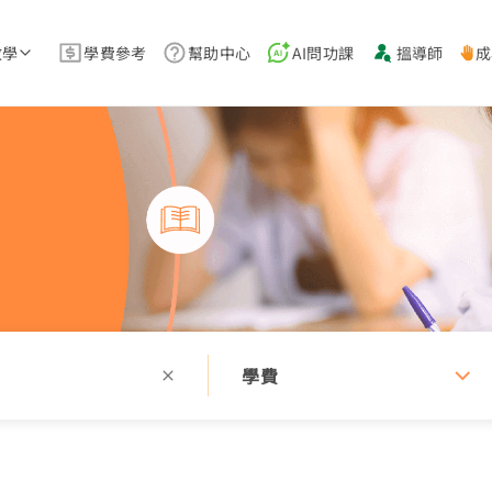
教學
學費參考
幫助中心
AI問功課
搵導師
成
學費