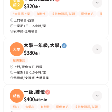
英國
語文
$320
/
hr
*全英語上堂
有耐性
提供練習題/試題
提供筆記
課程設
上門補習-西環
一星期1日-1.5小時/堂
女導師-全職補習
大學一年級,大學,
大學
$380
/
hr
提供筆記
上門/視像皆可-西環
一星期1日-1.5小時/堂
男導師/女導師-大學畢業
一級,結他
結他
$400
/
45min
細心
有愛心
有耐性
提供筆記
提供練習題/試題