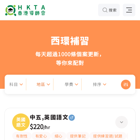
搜索
西環補習
每天超過1000條個案更新，
等你來配對
科目
地區
學費
排序
中五,英國語文
英國
語文
$220
/
hr
有耐性
有愛心
細心
提供筆記
提供練習題/試題
指導