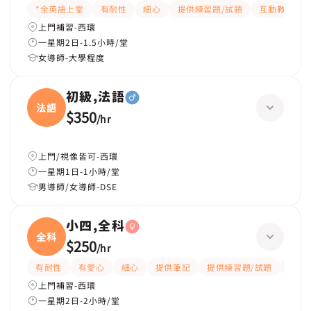
*全英語上堂
有耐性
細心
提供練習題/試題
互動教學
上門補習-西環
一星期2日-1.5小時/堂
女導師-大學程度
初級,法語
法語
$350
/
hr
上門/視像皆可-西環
一星期1日-1小時/堂
男導師/女導師-DSE
小四,全科
全科
$250
/
hr
有耐性
有愛心
細心
提供筆記
提供練習題/試題
指導
上門補習-西環
一星期2日-2小時/堂