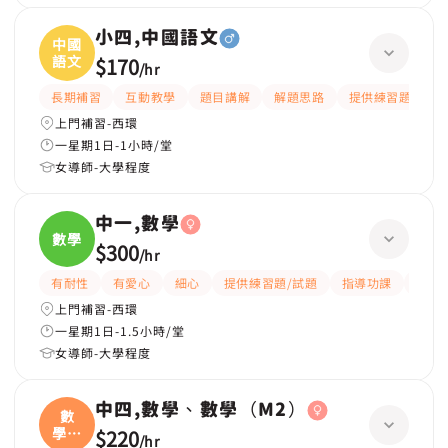
小四,中國語文
中國
語文
$170
/
hr
長期補習
互動教學
題目講解
解題思路
提供練習題/試題
上門補習-西環
一星期1日-1小時/堂
女導師-大學程度
中一,數學
數學
$300
/
hr
有耐性
有愛心
細心
提供練習題/試題
指導功課
互動
上門補習-西環
一星期1日-1.5小時/堂
女導師-大學程度
中四,數學、數學（M2）
數
學、
$220
/
hr