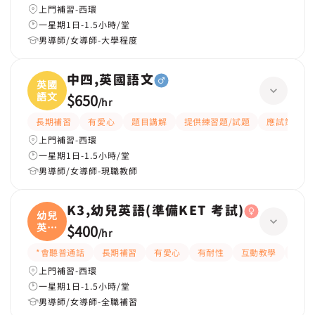
上門補習-西環
一星期1日-1.5小時/堂
男導師/女導師-大學程度
中四,英國語文
英國
語文
$650
/
hr
長期補習
有愛心
題目講解
提供練習題/試題
應試策略
上門補習-西環
一星期1日-1.5小時/堂
男導師/女導師-現職教師
K3,幼兒英語(準備KET 考試)
幼兒
英語
$400
/
hr
(
*會聽普通話
長期補習
有愛心
有耐性
互動教學
課程
上門補習-西環
一星期1日-1.5小時/堂
男導師/女導師-全職補習