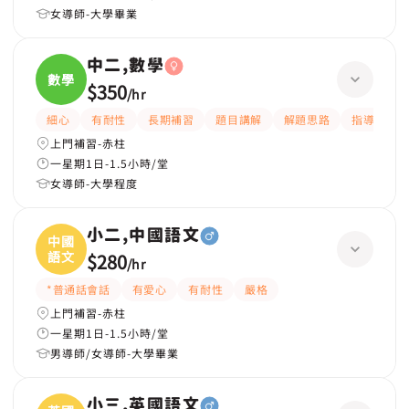
女導師-大學畢業
中二,數學
數學
$350
/
hr
細心
有耐性
長期補習
題目講解
解題思路
指導功課
上門補習-赤柱
一星期1日-1.5小時/堂
女導師-大學程度
小二,中國語文
中國
語文
$280
/
hr
*普通話會話
有愛心
有耐性
嚴格
上門補習-赤柱
一星期1日-1.5小時/堂
男導師/女導師-大學畢業
小三,英國語文