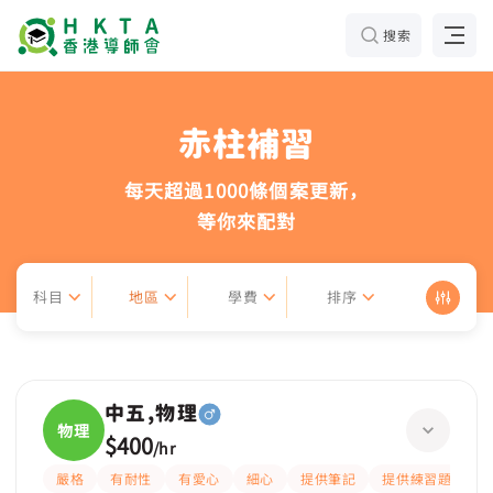
搜索
赤柱補習
每天超過1000條個案更新，
等你來配對
科目
地區
學費
排序
中五,物理
物理
$400
/
hr
嚴格
有耐性
有愛心
細心
提供筆記
提供練習題/試題