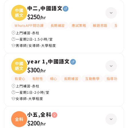
中二,中國語文
中國
語文
$250
/
hr
WhatsAPP問功課
長期補習
應試策略
解題思路
互動教
上門補習-赤柱
一星期2日-1.5小時/堂
男導師/女導師-大學程度
year 1,中國語文
中國
語文
$300
/
hr
有愛心
有耐性
細心
長期補習
互動教學
指導功課
上門補習-赤柱
一星期1日-2小時/堂
女導師-大學程度
小五,全科
全科
$200
/
hr