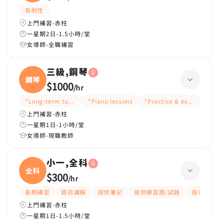
有耐性
上門補習-赤柱
一星期2日-1.5小時/堂
女導師-全職補習
三級,鋼琴
鋼琴
$1000
/
hr
*Long-term tutoring
*Piano lessons
*Practice & exam paper
*At
上門補習-赤柱
一星期1日-1小時/堂
女導師-現職教師
小一,全科
全科
$300
/
hr
長期補習
題目講解
提供筆記
提供練習題/試題
指導功課
上門補習-赤柱
一星期1日-1.5小時/堂