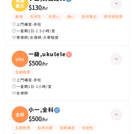
英國
語文
$130
/
hr
嚴格
有耐性
有愛心
細心
提供筆記
提供練習題/試題
上門補習-赤柱
一星期2日-1.5小時/堂
男導師/女導師-大學程度
一級,ukulele
ukule
$500
/
hr
互動教學
上門補習-赤柱
一星期1日-1小時/堂
女導師
小一,全科
全科
$500
/
hr
互動教學
指導功課
長期補習
有耐性