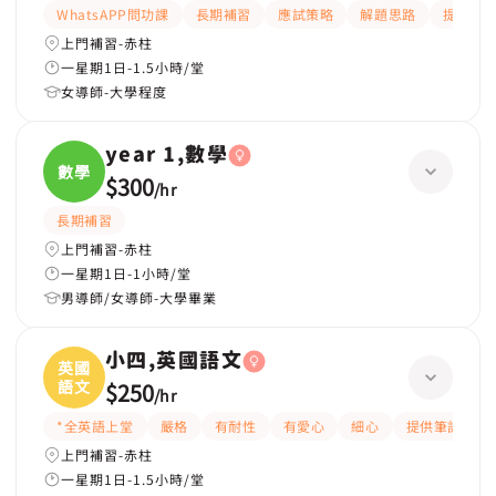
WhatsAPP問功課
長期補習
應試策略
解題思路
提供練習
上門補習-赤柱
一星期1日-1.5小時/堂
女導師-大學程度
year 1,數學
數學
$300
/
hr
長期補習
上門補習-赤柱
一星期1日-1小時/堂
男導師/女導師-大學畢業
小四,英國語文
英國
語文
$250
/
hr
*全英語上堂
嚴格
有耐性
有愛心
細心
提供筆記
上門補習-赤柱
一星期1日-1.5小時/堂