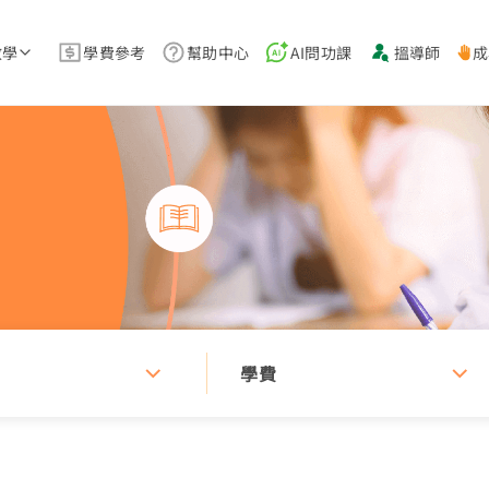
教學
學費參考
幫助中心
AI問功課
搵導師
成
學費