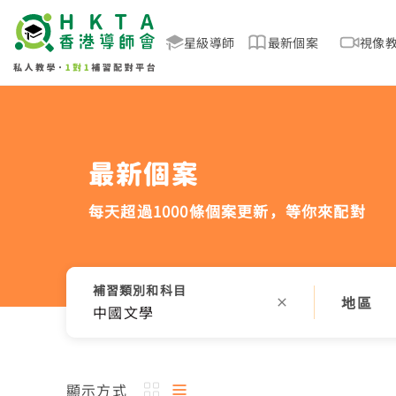
星級導師
最新個案
視像
最新個案
每天超過1000條個案更新，
等你來配對
補習類別和科目
地區
中國文學
顯示方式