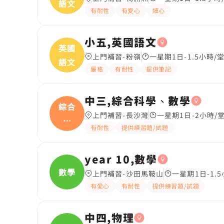
語文
有耐性
有愛心
細心
小五,英國語文
英國
上門補習-粉嶺
一星期1日-1.5小時/
語文
嚴格
有耐性
提供筆記
中三,綜合科學、數學
綜合
上門補習-長沙灣
一星期1日-2小時/
科
有耐性
提供練習題/試題
學、
year 10,數學
數學
上門補習-沙田馬鞍山
一星期1日-1.
有愛心
有耐性
提供練習題/試題
中四,物理