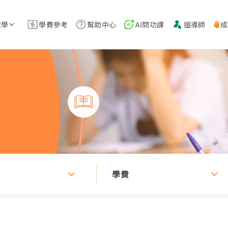
教學
學費參考
幫助中心
AI問功課
搵導師
成
學費