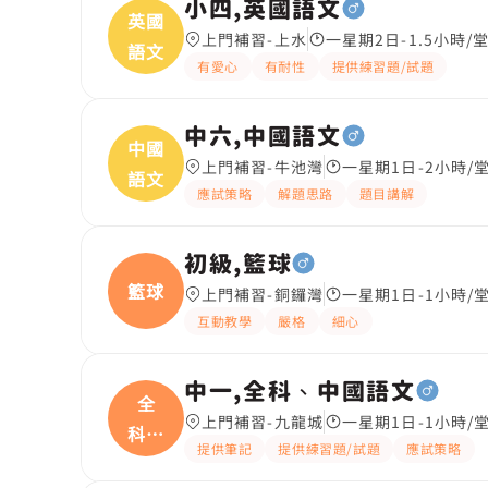
小四,英國語文
英國
上門補習-上水
一星期2日-1.5小時/
語文
有愛心
有耐性
提供練習題/試題
中六,中國語文
中國
上門補習-牛池灣
一星期1日-2小時/
語文
應試策略
解題思路
題目講解
初級,籃球
籃球
上門補習-銅鑼灣
一星期1日-1小時/
互動教學
嚴格
細心
中一,全科、中國語文
全
上門補習-九龍城
一星期1日-1小時/
科、
提供筆記
提供練習題/試題
應試策略
中國