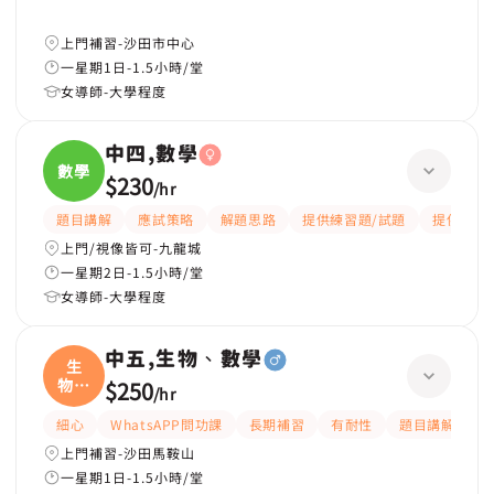
上門補習-沙田市中心
一星期1日-1.5小時/堂
女導師-大學程度
中四,數學
數學
$230
/
hr
題目講解
應試策略
解題思路
提供練習題/試題
提供筆記
上門/視像皆可-九龍城
一星期2日-1.5小時/堂
女導師-大學程度
中五,生物、數學
生
物、
$250
/
hr
數學
細心
WhatsAPP問功課
長期補習
有耐性
題目講解
上門補習-沙田馬鞍山
一星期1日-1.5小時/堂