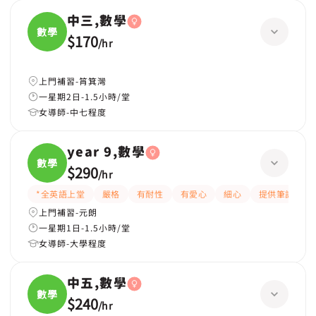
中三,數學
數學
$170
/
hr
上門補習-筲箕灣
一星期2日-1.5小時/堂
女導師-中七程度
year 9,數學
數學
$290
/
hr
*全英語上堂
嚴格
有耐性
有愛心
細心
提供筆記
上門補習-元朗
一星期1日-1.5小時/堂
女導師-大學程度
中五,數學
數學
$240
/
hr