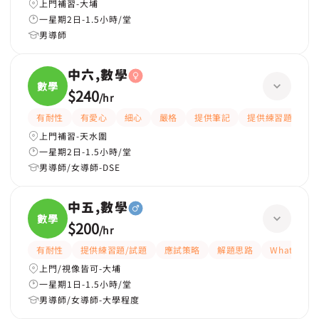
上門補習-大埔
一星期2日-1.5小時/堂
男導師
中六,數學
數學
$240
/
hr
有耐性
有愛心
細心
嚴格
提供筆記
提供練習題/試題
上門補習-天水圍
一星期2日-1.5小時/堂
男導師/女導師-DSE
中五,數學
數學
$200
/
hr
有耐性
提供練習題/試題
應試策略
解題思路
WhatsAP
上門/視像皆可-大埔
一星期1日-1.5小時/堂
男導師/女導師-大學程度