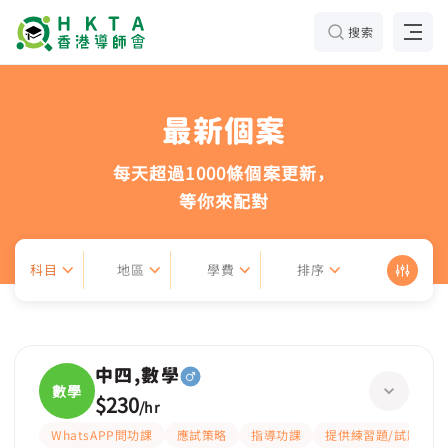
搜索
最新個案
每天超過1000條個案更新，
等你來配對
科目
地區
學費
排序
中四,數學
數學
$230
/
hr
WhatsAPP問功課
應試策略
指導功課
提供練習題/試題