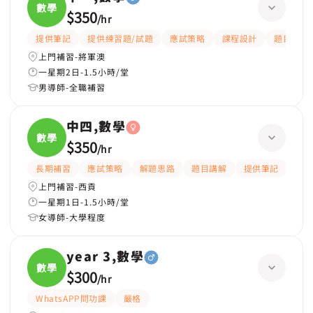
數學
$350
/
hr
提供筆記
提供練習題/試題
應試策略
課程設計
題目講解
上門補習-將軍澳
一星期2日-1.5小時/堂
男導師-全職補習
中四,數學
數學
$350
/
hr
長期補習
應試策略
解題思路
題目講解
提供筆記
提供
上門補習-西貢
一星期1日-1.5小時/堂
女導師-大學程度
year 3,數學
數學
$300
/
hr
WhatsAPP問功課
嚴格