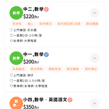
中二,數學
數學
$220
/
hr
有耐性
細心
提供筆記
提供練習題/試題
題目講解
解
上門補習-天水圍
一星期2日-2小時/堂
女導師-大學程度
中一,數學
數學
$200
/
hr
長期補習
應試策略
解題思路
題目講解
提供筆記
提供
上門補習-灣仔
一星期2日-1.5小時/堂
男導師/女導師-大學程度
小四,數學、英國語文
數
學、
$350
/
hr