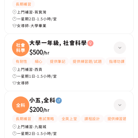
長期補習
上門補習-筲箕灣
一星期2日-1.5小時/堂
女導師-大學畢業
大學一年級, 社會科學
社會
科學
$500
/
hr
有耐性
細心
提供筆記
提供練習題/試題
指導功課
互
上門補習-西貢
一星期1日-1.5小時/堂
女導師
小五,全科
全科
$200
/
hr
長期補習
應試策略
全英上堂
課程設計
提供練習題/試題
上門補習-九龍城
一星期2日-1.5小時/堂