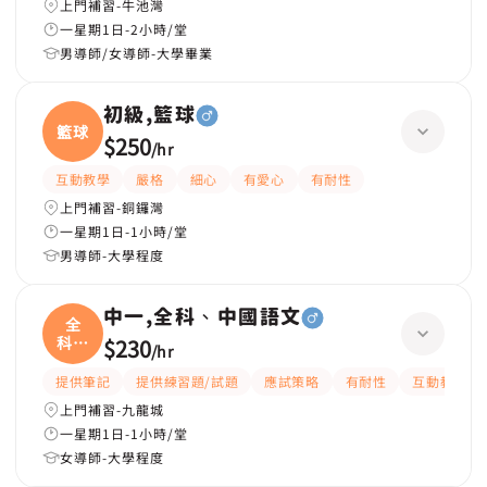
上門補習-牛池灣
一星期1日-2小時/堂
男導師/女導師-大學畢業
初級,籃球
籃球
$250
/
hr
互動教學
嚴格
細心
有愛心
有耐性
上門補習-銅鑼灣
一星期1日-1小時/堂
男導師-大學程度
中一,全科、中國語文
全
科、
$230
/
hr
中國
提供筆記
提供練習題/試題
應試策略
有耐性
互動教學
上門補習-九龍城
一星期1日-1小時/堂
女導師-大學程度