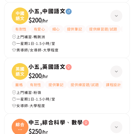
小五,中國語文
中國
語文
$200
/
hr
有耐性
有愛心
細心
提供筆記
提供練習題/試題
題目
上門補習-鴨脷洲
一星期1日-1.5小時/堂
男導師/女導師-大學程度
小五,英國語文
英國
語文
$200
/
hr
嚴格
有耐性
提供筆記
提供練習題/試題
課程設計
應
上門補習-粉嶺
一星期1日-1.5小時/堂
女導師-大學程度
中三,綜合科學、數學
綜合
科
$250
/
hr