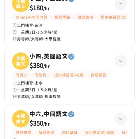
中國
語文
$180
/
hr
WhatsAPP問功課
解題思路
應試策略
提供練習題/試題
上門補習-柴灣
一星期1日-1.5小時/堂
男導師/女導師-大學程度
小四,英國語文
英國
語文
$380
/
hr
有愛心
有耐性
提供練習題/試題
長期補習
上門補習-上水
一星期2日-1.5小時/堂
男導師/女導師-現職教師
中六,中國語文
中國
語文
$350
/
hr
應試策略
解題思路
題目講解
提供練習題/試題
有耐性