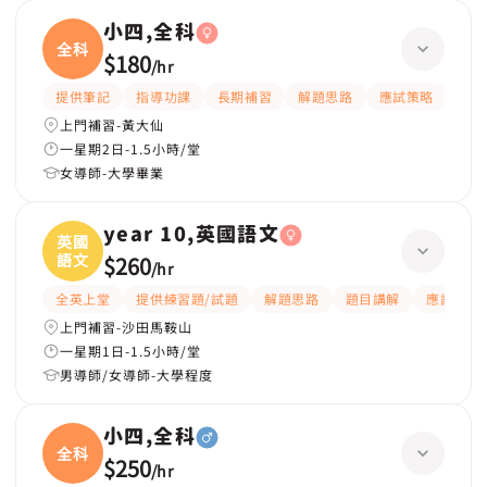
小四,全科
全科
$180
/
hr
提供筆記
指導功課
長期補習
解題思路
應試策略
提供
上門補習-黃大仙
一星期2日-1.5小時/堂
女導師-大學畢業
year 10,英國語文
英國
語文
$260
/
hr
全英上堂
提供練習題/試題
解題思路
題目講解
應試策略
上門補習-沙田馬鞍山
一星期1日-1.5小時/堂
男導師/女導師-大學程度
小四,全科
全科
$250
/
hr