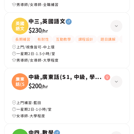
男導師/女導師-全職補習
中三,英國語文
英國
語文
$230
/
hr
長期補習
有耐性
互動教學
課程設計
題目講解
解題
上門/視像皆可-中上環
一星期2日-1.5小時/堂
男導師/女導師-大學程度
中級,廣東話(S1, 中級, 學校課程)
廣東
話(S
$200
/
hr
上門補習-藍田
一星期2日-1小時/堂
女導師-大學程度
中四,數學