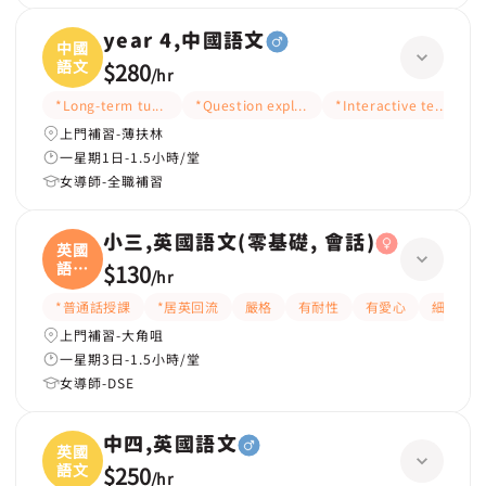
year 4,中國語文
中國
語文
$280
/
hr
*Long-term tutoring
*Question explanation
*Interactive teaching
*
上門補習-薄扶林
一星期1日-1.5小時/堂
女導師-全職補習
小三,英國語文(零基礎, 會話)
英國
語文
$130
/
hr
(
*普通話授課
*居英回流
嚴格
有耐性
有愛心
細心
上門補習-大角咀
一星期3日-1.5小時/堂
女導師-DSE
中四,英國語文
英國
語文
$250
/
hr