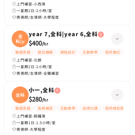
上門補習-小西灣
一星期2日-2小時/堂
男導師/女導師-大學程度
year 7,全科|year 6,全科
全
科|ye
$400
/
hr
解題思路
題目講解
課程設計
互動教學
提供筆記
嚴
上門補習-元朗
一星期2日-2小時/堂
男導師/女導師-全職補習
小一,全科
全科
$280
/
hr
解題思路
長期補習
互動教學
指導功課
提供練習題/試題
上門補習-銅鑼灣
一星期1日-1.5小時/堂
男導師-大學程度