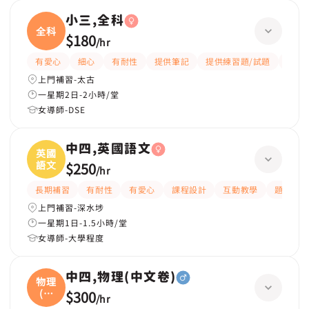
小三,全科
全科
$180
/
hr
有愛心
細心
有耐性
提供筆記
提供練習題/試題
指導
上門補習-太古
一星期2日-2小時/堂
女導師-DSE
中四,英國語文
英國
語文
$250
/
hr
長期補習
有耐性
有愛心
課程設計
互動教學
題目講
上門補習-深水埗
一星期1日-1.5小時/堂
女導師-大學程度
中四,物理(中文卷)
物理
(中
$300
/
hr
文