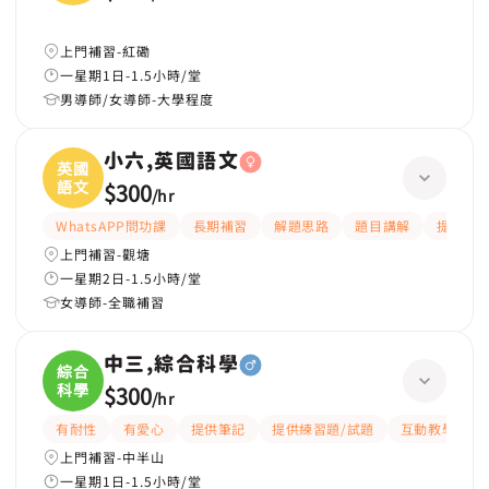
上門補習-紅磡
一星期1日-1.5小時/堂
男導師/女導師-大學程度
小六,英國語文
英國
語文
$300
/
hr
WhatsAPP問功課
長期補習
解題思路
題目講解
提供練習
上門補習-觀塘
一星期2日-1.5小時/堂
女導師-全職補習
中三,綜合科學
綜合
科學
$300
/
hr
有耐性
有愛心
提供筆記
提供練習題/試題
互動教學
上門補習-中半山
一星期1日-1.5小時/堂