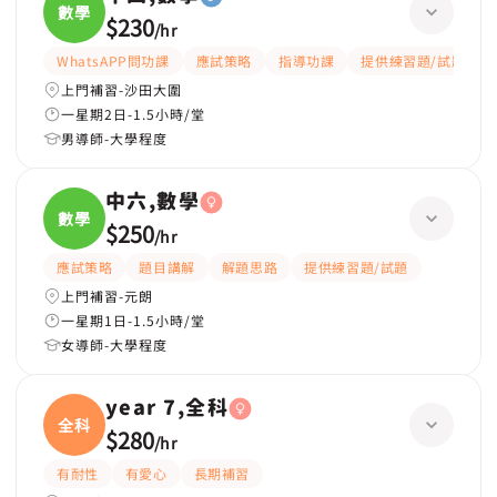
數學
$230
/
hr
WhatsAPP問功課
應試策略
指導功課
提供練習題/試題
上門補習-沙田大圍
一星期2日-1.5小時/堂
男導師-大學程度
中六,數學
數學
$250
/
hr
應試策略
題目講解
解題思路
提供練習題/試題
上門補習-元朗
一星期1日-1.5小時/堂
女導師-大學程度
year 7,全科
全科
$280
/
hr
有耐性
有愛心
長期補習