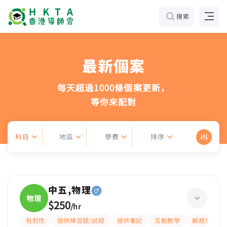
搜索
最新個案
每天超過1000條個案更新，
等你來配對
科目
地區
學費
排序
中五,物理
物理
$250
/
hr
有耐性
提供練習題/試題
提供筆記
互動教學
解題思路