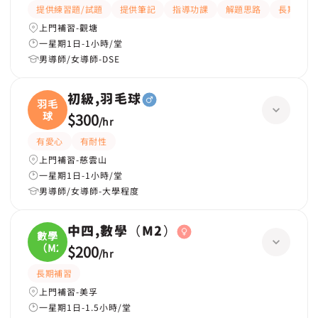
提供練習題/試題
提供筆記
指導功課
解題思路
長期補習
上門補習-觀塘
一星期1日-1小時/堂
男導師/女導師-DSE
初級,羽毛球
羽毛
球
$300
/
hr
有愛心
有耐性
上門補習-慈雲山
一星期1日-1小時/堂
男導師/女導師-大學程度
中四,數學（M2）
數學
（M2
$200
/
hr
長期補習
上門補習-美孚
一星期1日-1.5小時/堂