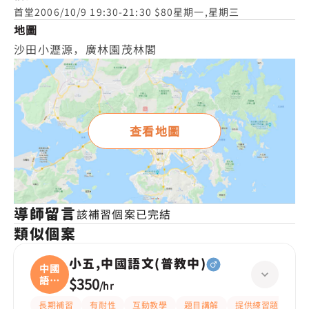
首堂2006/10/9 19:30-21:30 $80星期一,星期三
地圖
沙田小瀝源，廣林園茂林閣
查看地圖
導師留言
該補習個案已完結
類似個案
小五,中國語文(普教中)
中國
語文
$350
/
hr
(
長期補習
有耐性
互動教學
題目講解
提供練習題/試題