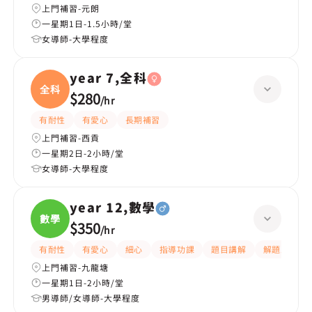
上門補習-元朗
一星期1日-1.5小時/堂
女導師-大學程度
year 7,全科
全科
$280
/
hr
有耐性
有愛心
長期補習
上門補習-西貢
一星期2日-2小時/堂
女導師-大學程度
year 12,數學
數學
$350
/
hr
有耐性
有愛心
細心
指導功課
題目講解
解題思路
上門補習-九龍塘
一星期1日-2小時/堂
男導師/女導師-大學程度