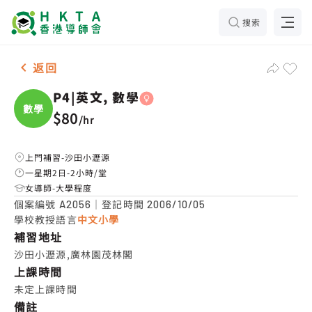
搜索
女-1名 P4|英文, 數學，沙田小瀝源 補習推介
返回
P4|英文, 數學
數學
$80
/
hr
上門補習-沙田小瀝源
一星期2日-2小時/堂
女導師-大學程度
個案編號
｜登記時間
A2056
2006/10/05
學校教授語言
中文小學
補習地址
沙田小瀝源,廣林園茂林閣
上課時間
未定上課時間
備註