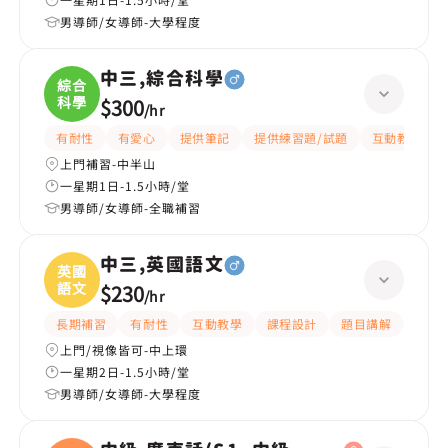
男導師/女導師-大學程度
中三,綜合科學
綜合
科學
$300
/
hr
有耐性
有愛心
提供筆記
提供練習題/試題
互動教學
上門補習-中半山
一星期1日-1.5小時/堂
男導師/女導師-全職補習
中三,英國語文
英國
語文
$230
/
hr
長期補習
有耐性
互動教學
課程設計
題目講解
解題
上門/視像皆可-中上環
一星期2日-1.5小時/堂
男導師/女導師-大學程度