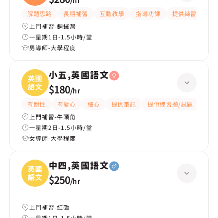
/
hr
解題思路
長期補習
互動教學
指導功課
提供練習題/試題
上門補習-銅鑼灣
一星期1日-1.5小時/堂
男導師-大學程度
小五,英國語文
英國
語文
$180
/
hr
有耐性
有愛心
細心
提供筆記
提供練習題/試題
指導
上門補習-牛頭角
一星期2日-1.5小時/堂
女導師-大學程度
中四,英國語文
英國
語文
$250
/
hr
上門補習-紅磡
一星期1日-1.5小時/堂