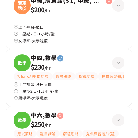
中級,廣東話(S1, 中級, 學校課程)
廣東
話(S
$200
/
hr
上門補習-藍田
一星期2日-1小時/堂
女導師-大學程度
中四,數學
數學
$230
/
hr
WhatsAPP問功課
應試策略
指導功課
提供練習題/試題
上門補習-沙田大圍
一星期2日-1.5小時/堂
男導師-大學程度
中六,數學
數學
$250
/
hr
應試策略
題目講解
解題思路
提供練習題/試題