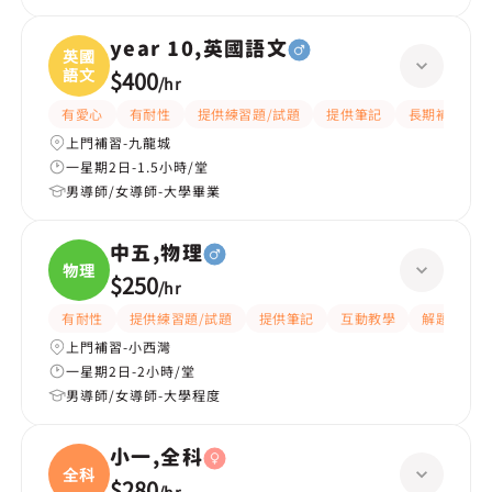
year 10,英國語文
英國
語文
$400
/
hr
有愛心
有耐性
提供練習題/試題
提供筆記
長期補習
上門補習-九龍城
一星期2日-1.5小時/堂
男導師/女導師-大學畢業
中五,物理
物理
$250
/
hr
有耐性
提供練習題/試題
提供筆記
互動教學
解題思路
上門補習-小西灣
一星期2日-2小時/堂
男導師/女導師-大學程度
小一,全科
全科
$280