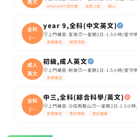
英文
WhatsAPP問功課
全英上堂
細心
year 9,全科(中文英文)
全科
上門補習-荃灣
一星期2日-1.5小時/堂
(中
長期補習
解題思路
文
初級,成人英文
成人
上門補習-粉嶺
一星期1日-1.5小時/堂
英文
長期補習
中三,全科(綜合科學/英文)
全科
上門補習-沙田馬鞍山
一星期2日-1.5小時
(綜
長期補習
應試策略
題目講解
合