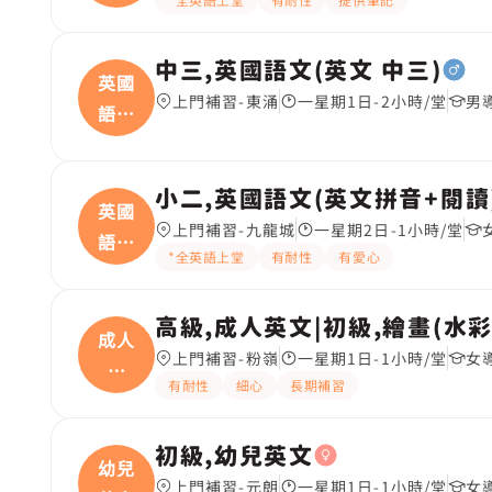
中三,英國語文(英文 中三)
英國
上門補習-東涌
一星期1日-2小時/堂
男
語文
(
小二,英國語文(英文拼音+閱讀
英國
上門補習-九龍城
一星期2日-1小時/堂
語文
*全英語上堂
有耐性
有愛心
(
高級,成人英文|初級,繪畫(水
成人
上門補習-粉嶺
一星期1日-1小時/堂
女
英
有耐性
細心
長期補習
文|
初級,幼兒英文
幼兒
上門補習-元朗
一星期1日-1小時/堂
女