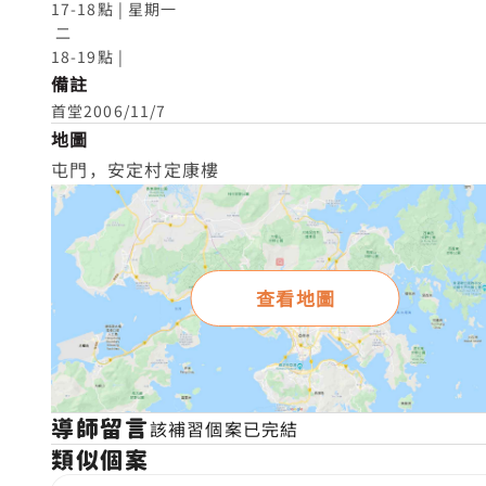
17-18點 | 星期一

 二

18-19點 |
備註
首堂2006/11/7
地圖
屯門，安定村定康樓
查看地圖
導師留言
該補習個案已完結
類似個案