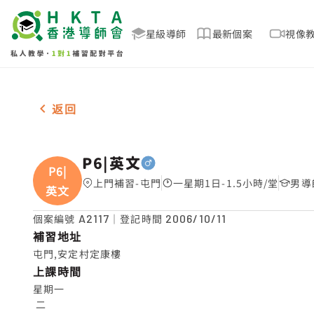
星級導師
最新個案
視像
男-1名 P6|英文，屯門 補習推介
返回
P6|英文
P6|
上門補習-屯門
一星期1日-1.5小時/堂
男導
英文
個案編號
A2117
｜登記時間
2006/10/11
補習地址
屯門,安定村定康樓
上課時間
星期一

 二
