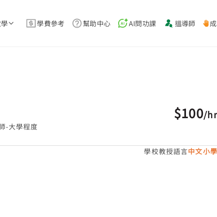
教學
學費參考
幫助中心
AI問功課
搵導師
成
$100
/
h
師-大學程度
學校教授語言
中文小