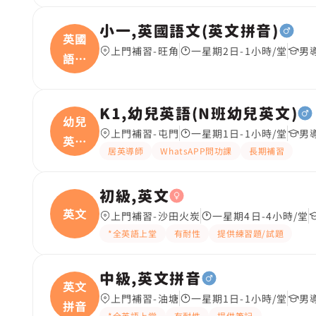
小一,英國語文(英文拼音)
英國
上門補習-旺角
一星期2日-1小時/堂
男
語文
(
K1,幼兒英語(N班幼兒英文)
幼兒
上門補習-屯門
一星期1日-1小時/堂
男
英語
居英導師
WhatsAPP問功課
長期補習
(
初級,英文
英文
上門補習-沙田火炭
一星期4日-4小時/堂
*全英語上堂
有耐性
提供練習題/試題
中級,英文拼音
英文
上門補習-油塘
一星期1日-1小時/堂
男
拼音
*全英語上堂
有耐性
提供筆記