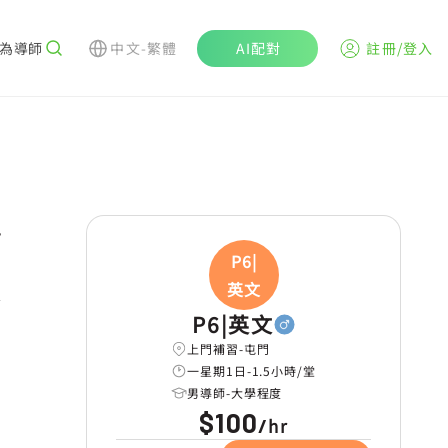
為導師
中文-繁體
AI配對
註冊/登入
r
P6|
英文
學
P6|英文
上門補習-屯門
一星期1日-1.5小時/堂
男導師-大學程度
$100
hr
/