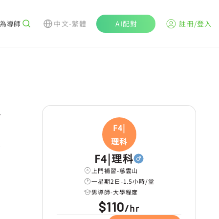
為導師
中文-繁體
AI配對
註冊/登入
r
F4|
理科
學
F4|理科
上門補習-慈雲山
一星期2日-1.5小時/堂
男導師-大學程度
$110
hr
/