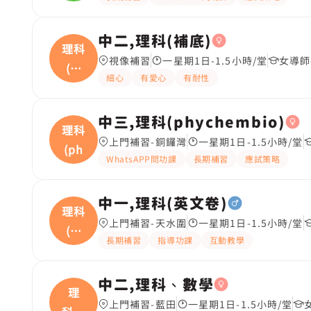
中二,理科(補底)
理科
視像補習
一星期1日-1.5小時/堂
女導師
(補
細心
有愛心
有耐性
底
中三,理科(phychembio)
理科
上門補習-銅鑼灣
一星期1日-1.5小時/堂
(ph
WhatsAPP問功課
長期補習
應試策略
中一,理科(英文卷)
理科
上門補習-天水圍
一星期1日-1.5小時/堂
(英
長期補習
指導功課
互動教學
文
中二,理科、數學
理
上門補習-藍田
一星期1日-1.5小時/堂