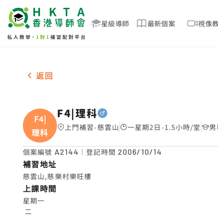
星級導師
最新個案
視像
男-1名 F4|理科，慈雲山 補習推介
返回
F4|理科
F4|
上門補習-慈雲山
一星期2日-1.5小時/堂
男
理科
個案編號
A2144
｜登記時間
2006/10/14
補習地址
慈雲山,慈樂村樂旺樓
上課時間
星期一

 二
