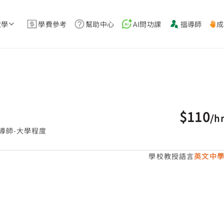
教學
學費參考
幫助中心
AI問功課
搵導師
成
$110
/
h
導師-大學程度
學校教授語言
英文中