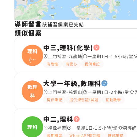
導師留言
該補習個案已完結
類似個案
中三,理科(化學)
理科
上門補習-九龍塘
一星期1日-1.5小時/堂
(化
有耐性
有愛心
提供筆記
學
大學一年級,數理科
數理
上門補習-慈雲山
一星期1日-2小時/堂
科
提供筆記
提供練習題/試題
互動教學
中二,理科
理科
視像補習
一星期1日-1.5小時/堂
男導師
長期補習
WhatsAPP問功課
應試策略