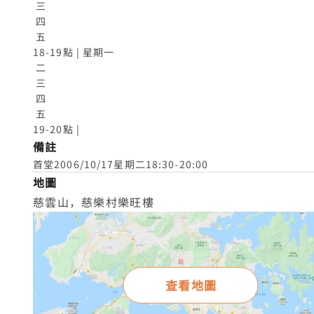
 三

 四

 五

18-19點 | 星期一

 二

 三

 四

 五

19-20點 |
備註
首堂2006/10/17星期二18:30-20:00
地圖
慈雲山，慈樂村樂旺樓
查看地圖