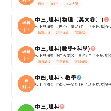
科、
細心
有耐性
指導功課
數學
中三,理科(物理（英文卷）)
理科
上門補習-屯門
一星期1日-1.5小時/堂
(物
指導功課
題目講解
解題思路
理
中三,理科(數學+科學)
理科
上門補習-沙田大圍
一星期1日-2小時/堂
(數
題目講解
互動教學
長期補習
學
中四,理科、數學
理
上門補習-紅磡
一星期1日-1.5小時/堂
科、
數學
中三,理科