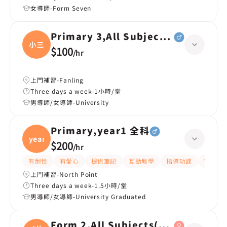
女導師-Form Seven
Primary 3,All Subjects(全科，小三
小三
$100
/
hr
上門補習-Fanling
Three days a week-1小時/堂
男導師/女導師-University
Primary,year1 全科
year1
$200
/
hr
有耐性
有愛心
提供筆記
互動教學
指導功課
What
上門補習-North Point
Three days a week-1.5小時/堂
男導師/女導師-University Graduated
Form 2,All Subjects(中二全科)|For