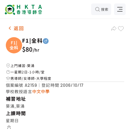
搜索
男-1名 F1|全科，葵涌 補習推介
返回
F1|全科
F1|
全科
$80
/
hr
上門補習-葵涌
一星期2日-1小時/堂
男導師/女導師-大學程度
個案編號
｜登記時間
A2159
2006/10/17
學校教授語言
中文中學
補習地址
葵涌,葵涌
上課時間
星期日

 六
