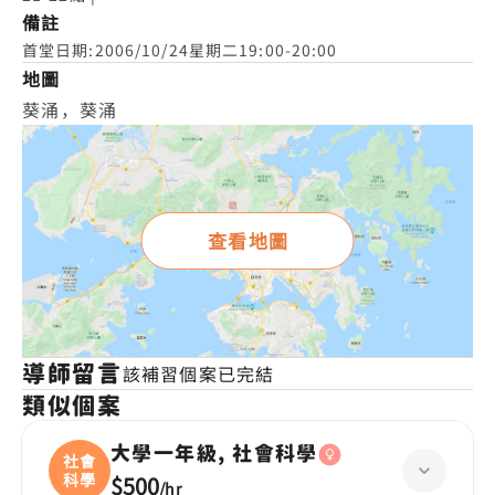
備註
首堂日期:2006/10/24星期二19:00-20:00
地圖
葵涌，葵涌
查看地圖
導師留言
該補習個案已完結
類似個案
大學一年級, 社會科學
社會
科學
$500
/
hr