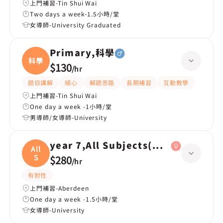
上門補習-Tin Shui Wai
Two days a week-1.5小時/堂
女導師-University Graduated
Primary,科學
科學
$130
/
hr
題目講解
細心
解題思路
長期補習
互動教學
上門補習-Tin Shui Wai
One day a week -1小時/堂
男導師/女導師-University
year 7,Al
All
S
$280
/
hr
有耐性
上門補習-Aberdeen
One day a week -1.5小時/堂
女導師-University