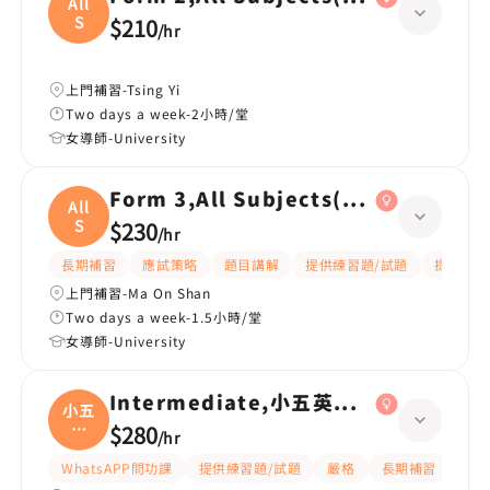
All
S
$210
/
hr
上門補習-Tsing Yi
Two days a week-2小時/堂
女導師-University
Form 3,All Subjects(綜合科學/英文)
All
S
$230
/
hr
長期補習
應試策略
題目講解
提供練習題/試題
提供筆記
上門補習-Ma On Shan
Two days a week-1.5小時/堂
女導師-University
Intermediate,小五英文/數學 全科
小五
英
$280
/
hr
文/
WhatsAPP問功課
提供練習題/試題
嚴格
長期補習
課