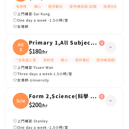
有耐性
細心
提供筆記
提供練習題/試題
指導功課
互
上門補習-Sai Kung
One day a week -1.5小時/堂
女導師
Primary 1,All Subjects(全英上堂)
All
S
$180
/
hr
*全英語上堂
有耐性
細心
提供筆記
提供練習題/試題
上門補習-Tsuen Wan
Three days a week-1.5小時/堂
女導師-University
Form 2,Science(科學 中二)
Scien
$200
/
hr
上門補習-Stanley
One day a week -1.5小時/堂