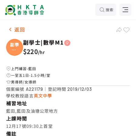
搜索
女-1名 副學士|數學M1，藍田 補習推介
返回
副學士|數學M1
副學
士|
$220
/
hr
數
上門補習-藍田
一至五1日-1.5小時/堂
男導師/女導師
個案編號
｜登記時間
A221179
2019/12/03
學校教授語言
英文中學
補習地址
藍田,藍田及油塘公眾地方
上課時間
12月17號09:30上首堂
備註