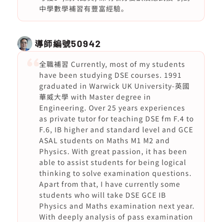
中學數學補習有豐富經驗。
導師編號
50942
全職補習 Currently, most of my students
have been studying DSE courses. 1991
graduated in Warwick UK University-英國
華威大學 with Master degree in
Engineering. Over 25 years experiences
as private tutor for teaching DSE fm F.4 to
F.6, IB higher and standard level and GCE
ASAL students on Maths M1 M2 and
Physics. With great passion, it has been
able to assist students for being logical
thinking to solve examination questions.
Apart from that, I have currently some
students who will take DSE GCE IB
Physics and Maths examination next year.
With deeply analysis of pass examination