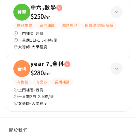
中六,數學
數學
$250
/
hr
應試策略
題目講解
解題思路
提供練習題/試題
上門補習-元朗
一星期1日-1.5小時/堂
女導師-大學程度
year 7,全科
全科
$280
/
hr
有耐性
有愛心
長期補習
上門補習-西貢
一星期2日-2小時/堂
女導師-大學程度
關於我們