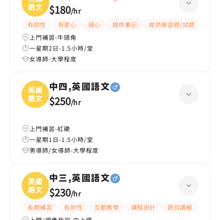
語文
$180
/
hr
有耐性
有愛心
細心
提供筆記
提供練習題/試題
指導
上門補習-牛頭角
一星期2日-1.5小時/堂
女導師-大學程度
中四,英國語文
英國
語文
$250
/
hr
上門補習-紅磡
一星期1日-1.5小時/堂
男導師/女導師-大學程度
中三,英國語文
英國
語文
$230
/
hr
長期補習
有耐性
互動教學
課程設計
題目講解
解題
上門/視像皆可-中上環