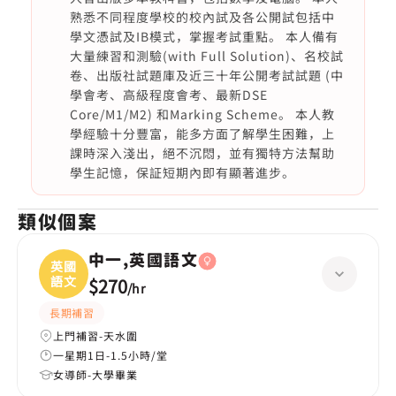
熟悉不同程度學校的校內試及各公開試包括中
學文憑試及IB模式，掌握考試重點。 本人備有
大量練習和測驗(with Full Solution)、名校試
卷、出版社試題庫及近三十年公開考試試題 (中
學會考、高級程度會考、最新DSE
Core/M1/M2) 和Marking Scheme。 本人教
學經驗十分豐富，能多方面了解學生困難，上
課時深入淺出，絕不沉悶，並有獨特方法幫助
學生記憶，保証短期內即有顯著進步。
類似個案
中一,英國語文
英國
語文
$270
/
hr
長期補習
上門補習-天水圍
一星期1日-1.5小時/堂
女導師-大學畢業