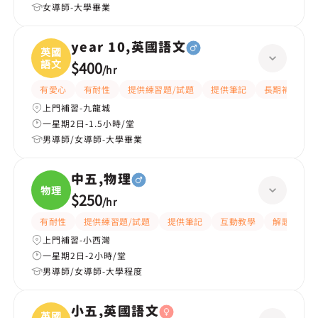
女導師-大學畢業
year 10,英國語文
英國
語文
$400
/
hr
有愛心
有耐性
提供練習題/試題
提供筆記
長期補習
上門補習-九龍城
一星期2日-1.5小時/堂
男導師/女導師-大學畢業
中五,物理
物理
$250
/
hr
有耐性
提供練習題/試題
提供筆記
互動教學
解題思路
上門補習-小西灣
一星期2日-2小時/堂
男導師/女導師-大學程度
小五,英國語文
英國