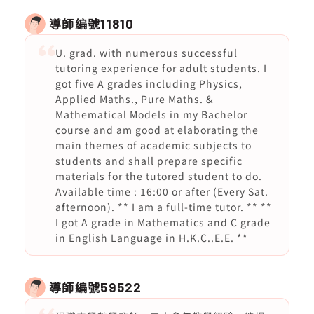
導師編號
11810
U. grad. with numerous successful
tutoring experience for adult students. I
got five A grades including Physics,
Applied Maths., Pure Maths. &
Mathematical Models in my Bachelor
course and am good at elaborating the
main themes of academic subjects to
students and shall prepare specific
materials for the tutored student to do.
Available time : 16:00 or after (Every Sat.
afternoon). ** I am a full-time tutor. ** **
I got A grade in Mathematics and C grade
in English Language in H.K.C..E.E. **
導師編號
59522