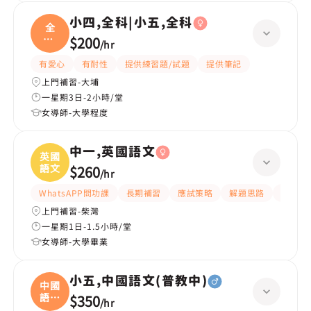
小四,全科|小五,全科
全
科|
$200
/
hr
小五
有愛心
有耐性
提供練習題/試題
提供筆記
上門補習-大埔
一星期3日-2小時/堂
女導師-大學程度
中一,英國語文
英國
語文
$260
/
hr
WhatsAPP問功課
長期補習
應試策略
解題思路
題目講
上門補習-柴灣
一星期1日-1.5小時/堂
女導師-大學畢業
小五,中國語文(普教中)
中國
語文
$350
/
hr
(