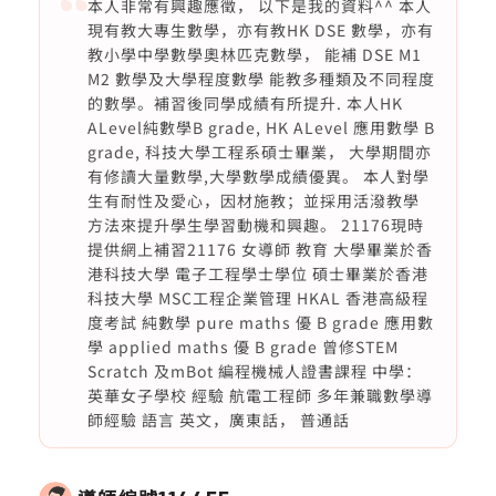
本人非常有興趣應徵， 以下是我的資料^^ 本人
現有教大專生數學，亦有教HK DSE 數學，亦有
教小學中學數學奧林匹克數學， 能補 DSE M1
M2 數學及大學程度數學 能教多種類及不同程度
的數學。補習後同學成績有所提升. 本人HK
ALevel純數學B grade, HK ALevel 應用數學 B
grade, 科技大學工程系碩士畢業， 大學期間亦
有修讀大量數學,大學數學成績優異。 本人對學
生有耐性及愛心，因材施教；並採用活潑教學
方法來提升學生學習動機和興趣。 21176現時
提供網上補習21176 女導師 教育 大學畢業於香
港科技大學 電子工程學士學位 碩士畢業於香港
科技大學 MSC工程企業管理 HKAL 香港高級程
度考試 純數學 pure maths 優 B grade 應用數
學 applied maths 優 B grade 曾修STEM
Scratch 及mBot 編程機械人證書課程 中學：
英華女子學校 經驗 航電工程師 多年兼職數學導
師經驗 語言 英文，廣東話， 普通話