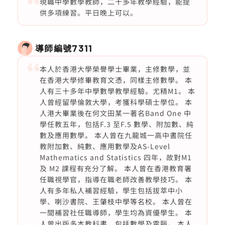
現職中學數學教師，二十多年教學經驗，能提
供多項練習。平日晚上可以。
導師編號
7311
本人於香港大學榮譽學士畢業，主修數學，並
在香港大學修畢教育文憑，同樣主修數學。 本
人有三十多年中學數學教學經驗。尤精M1。 本
人曾經留學倫敦大學，考獲科學碩士學位。 本
人港大畢業後在何文田某一著名Band One 中
學任教五年，包括F.3 至F.5 數學、附加數、純
數及應用數學。 本人曾在九龍城一高中書院任
教附加數、純數、應用數學及AS-Level
Mathematics and Statistics 四年，故對M1
及 M2 課程有充分了解。 本人曾在香港教育署
任職視學官，指導在職老師改善教學技巧。 本
人有多年私人補習經驗，學生包括拔萃中小
學、喇沙書院、王肇枝中學等名校。 本人曾在
一間補習社任職導師，學生均為資優學生。 本
人曾出版多本教科書，包括數學及電腦。 本人