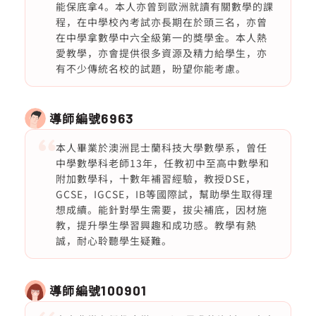
能保底拿4。本人亦曾到歐洲就讀有關數學的課
程，在中學校內考試亦長期在於頭三名，亦曾
在中學拿數學中六全級第一的獎學金。本人熱
愛教學，亦會提供很多資源及精力給學生，亦
有不少傳統名校的試題，昐望你能考慮。
導師編號
6963
本人畢業於澳洲昆士蘭科技大學數學系，曾任
中學數學科老師13年，任教初中至高中數學和
附加數學科，十數年補習經驗，教授DSE，
GCSE，IGCSE，IB等國際試，幫助學生取得理
想成續。能針對學生需要，拔尖補底，因材施
教，提升學生學習興趣和成功感。教學有熱
誠，耐心聆聽學生疑難。
導師編號
100901