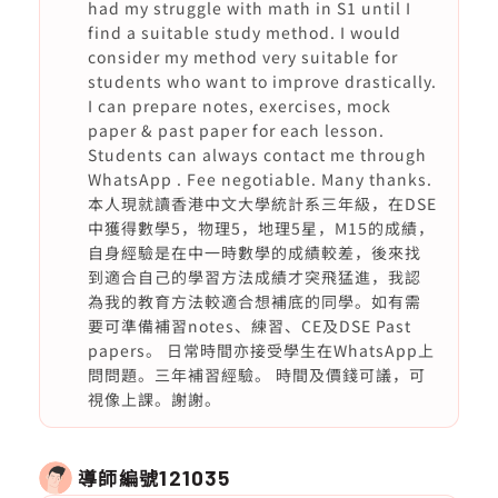
had my struggle with math in S1 until I
find a suitable study method. I would
consider my method very suitable for
students who want to improve drastically.
I can prepare notes, exercises, mock
paper & past paper for each lesson.
Students can always contact me through
WhatsApp . Fee negotiable. Many thanks.
本人現就讀香港中文大學統計系三年級，在DSE
中獲得數學5，物理5，地理5星，M15的成績，
自身經驗是在中一時數學的成績較差，後來找
到適合自己的學習方法成績才突飛猛進，我認
為我的教育方法較適合想補底的同學。如有需
要可準備補習notes、練習、CE及DSE Past
papers。 日常時間亦接受學生在WhatsApp上
問問題。三年補習經驗。 時間及價錢可議，可
視像上課。謝謝。
導師編號
121035