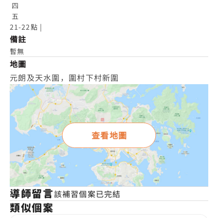
 四

 五

21-22點 |
備註
暫無
地圖
元朗及天水圍，圍村下村新圍
查看地圖
導師留言
該補習個案已完結
類似個案