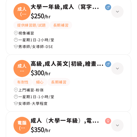
大學一年級,成人（寫字為主）
成人
（寫
$250
/
hr
字
提供練習題/試題
長期補習
視像補習
一星期1日-2小時/堂
男導師/女導師-DSE
高級,成人英文|初級,繪畫(水彩油畫)、
成人
英
$300
/
hr
文|
有耐性
細心
長期補習
上門補習-粉嶺
一星期1日-1小時/堂
女導師-大學程度
成人（大學一年級）,電腦(大學Year1 電
電腦
(大
$350
/
hr
學