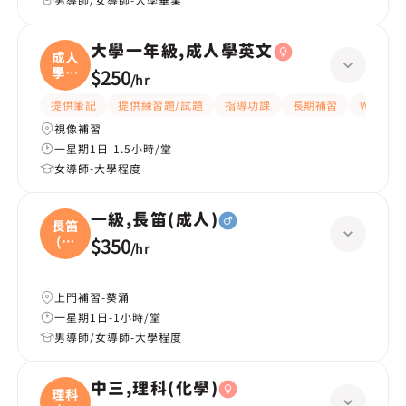
大學一年級,成人學英文
成人
學英
$250
/
hr
文
提供筆記
提供練習題/試題
指導功課
長期補習
Whats
視像補習
一星期1日-1.5小時/堂
女導師-大學程度
一級,長笛(成人)
長笛
(成
$350
/
hr
人
上門補習-葵涌
一星期1日-1小時/堂
男導師/女導師-大學程度
中三,理科(化學)
理科