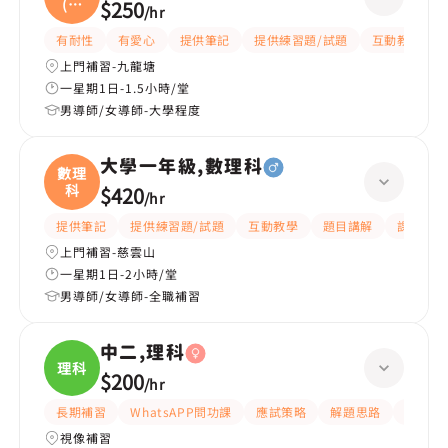
(化
$250
/
hr
學
有耐性
有愛心
提供筆記
提供練習題/試題
互動教學
上門補習-九龍塘
一星期1日-1.5小時/堂
男導師/女導師-大學程度
大學一年級,數理科
數理
科
$420
/
hr
提供筆記
提供練習題/試題
互動教學
題目講解
課程設計
上門補習-慈雲山
一星期1日-2小時/堂
男導師/女導師-全職補習
中二,理科
理科
$200
/
hr
長期補習
WhatsAPP問功課
應試策略
解題思路
題目講
視像補習