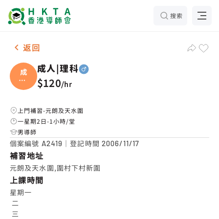
搜索
男-1名 成人|理科，元朗及天水圍 補習推介
返回
成人|理科
成
人|
$120
/
hr
理科
上門補習-元朗及天水圍
一星期2日-1小時/堂
男導師
個案編號
｜登記時間
A2419
2006/11/17
補習地址
元朗及天水圍,圍村下村新圍
上課時間
星期一

 二

 三
