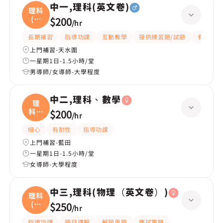
中一,理科(英文卷)
理科
(英
$200
/
hr
文
長期補習
指導功課
互動教學
提供練習題/試題
有耐性
上門補習-天水圍
一星期1日-1.5小時/堂
男導師/女導師-大學程度
中二,理科、數學
理
科、
$200
/
hr
數學
細心
有耐性
指導功課
上門補習-藍田
一星期1日-1.5小時/堂
女導師-大學程度
中三,理科(物理（英文卷）)
理科
(物
$250
/
hr
理
指導功課
題目講解
解題思路
應試策略