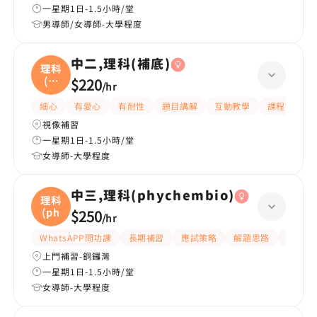
一星期1日-1.5小時/堂
男導師/女導師-大學程度
中二,理科(補底)
理科
(補
$220
/
hr
底
細心
有愛心
有耐性
題目講解
互動教學
課程設計
視像補習
一星期1日-1.5小時/堂
女導師-大學程度
中三,理科(phychembio)
理科
(ph
$250
/
hr
WhatsAPP問功課
長期補習
應試策略
解題思路
題目講
上門補習-銅鑼灣
一星期1日-1.5小時/堂
女導師-大學程度