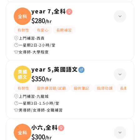
year 7,全科
全科
$280
/
hr
有耐性
有愛心
長期補習
上門補習-西貢
一星期2日-2小時/堂
女導師-大學程度
year 5,英國語文
英國
語文
$350
/
hr
有耐性
提供練習題/試題
提供筆記
指導功課
長期補習
上門補習-九龍城
一星期3日-1.5小時/堂
男導師/女導師-全職補習
小六,全科
全科
$300
/
hr