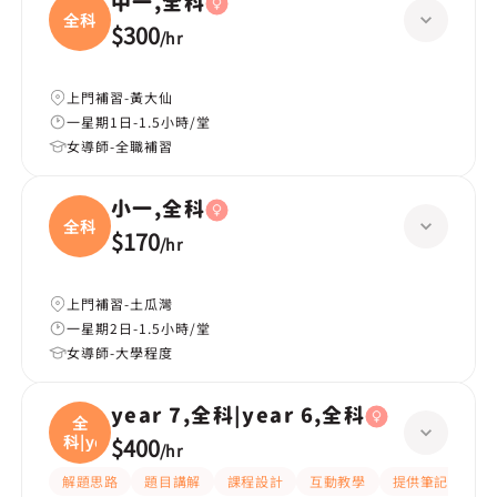
中一,全科
全科
$300
/
hr
上門補習-黃大仙
一星期1日-1.5小時/堂
女導師-全職補習
小一,全科
全科
$170
/
hr
上門補習-土瓜灣
一星期2日-1.5小時/堂
女導師-大學程度
year 7,全科|year 6,全科
全
科|ye
$400
/
hr
解題思路
題目講解
課程設計
互動教學
提供筆記
嚴