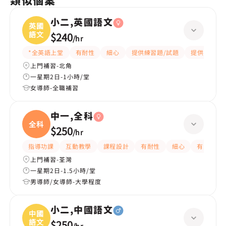
類似個案
小二,英國語文
英國
語文
$240
/
hr
*全英語上堂
有耐性
細心
提供練習題/試題
提供筆記
上門補習-北角
一星期2日-1小時/堂
女導師-全職補習
中一,全科
全科
$250
/
hr
指導功課
互動教學
課程設計
有耐性
細心
有愛心
上門補習-荃灣
一星期2日-1.5小時/堂
男導師/女導師-大學程度
小二,中國語文
中國
語文
$250