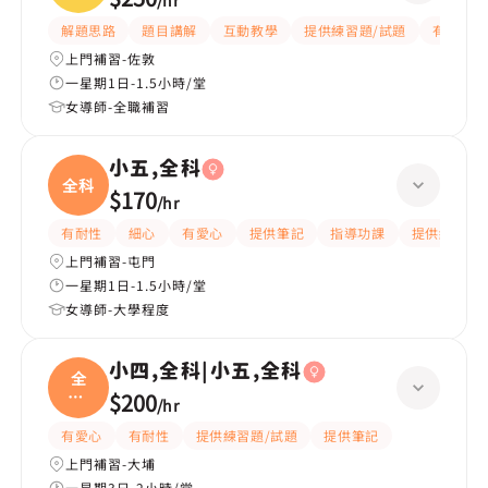
/
hr
解題思路
題目講解
互動教學
提供練習題/試題
有愛心
上門補習-佐敦
一星期1日-1.5小時/堂
女導師-全職補習
小五,全科
全科
$170
/
hr
有耐性
細心
有愛心
提供筆記
指導功課
提供練習題/
上門補習-屯門
一星期1日-1.5小時/堂
女導師-大學程度
小四,全科|小五,全科
全
科|
$200
/
hr
小五
有愛心
有耐性
提供練習題/試題
提供筆記
上門補習-大埔
一星期3日-2小時/堂