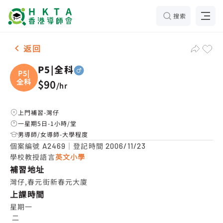
搜索
男-1名 P5|全科，灣仔 補習推介
返回
P5|全科
P5|
全科
$90
/
hr
上門補習-灣仔
一星期5日-1小時/堂
男導師/女導師-大學程度
個案編號
｜登記時間
A2469
2006/11/23
學校教授語言
英文小學
補習地址
灣仔,春元街新春元大廈
上課時間
星期一

 二
