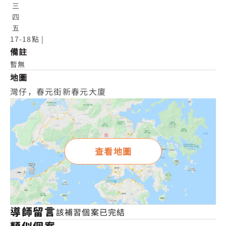
 三

 四

 五

17-18點 |
備註
暫無
地圖
灣仔，春元街新春元大廈
查看地圖
導師留言
該補習個案已完結