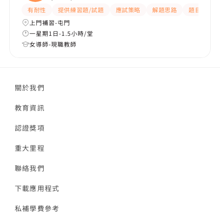
有耐性
提供練習題/試題
應試策略
解題思路
題目講解
上門補習-屯門
一星期1日-1.5小時/堂
女導師-現職教師
關於我們
教育資訊
認證獎項
重大里程
聯絡我們
下載應用程式
私補學費參考