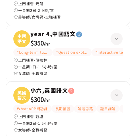
上門補習-元朗
一星期2日-2小時/堂
男導師/女導師-全職補習
year 4,中國語文
中國
語文
$350
/
hr
*Long-term tutoring
*Question explanation
*Interactive teaching
上門補習-薄扶林
一星期1日-1.5小時/堂
女導師-全職補習
小六,英國語文
英國
語文
$300
/
hr
WhatsAPP問功課
長期補習
解題思路
題目講解
提供練
上門補習-觀塘
一星期2日-1.5小時/堂
女導師-全職補習