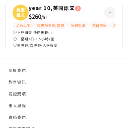
year 10,英國語文
英國
語文
$260
/
hr
全英上堂
提供練習題/試題
解題思路
題目講解
應試策略
上門補習-沙田馬鞍山
一星期1日-1.5小時/堂
男導師/女導師-大學程度
關於我們
教育資訊
認證獎項
重大里程
聯絡我們