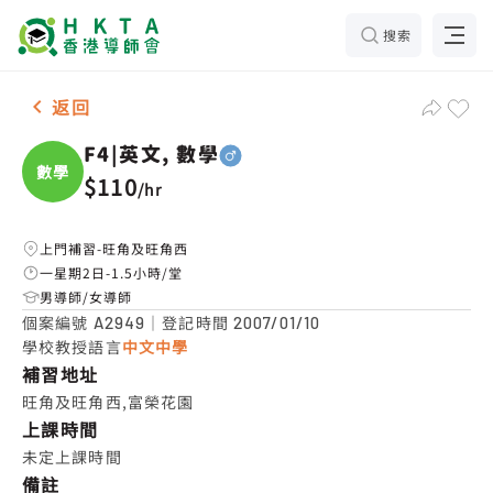
搜索
男-1名 F4|英文, 數學，旺角及旺角西 補習推介
返回
F4|英文, 數學
數學
$110
/
hr
上門補習-旺角及旺角西
一星期2日-1.5小時/堂
男導師/女導師
個案編號
｜登記時間
A2949
2007/01/10
學校教授語言
中文中學
補習地址
旺角及旺角西,富榮花園
上課時間
未定上課時間
備註