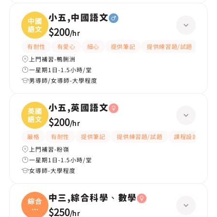
小五,中國語文
中國
語文
$200
/
hr
有耐性
有愛心
細心
提供筆記
提供練習題/試題
題目
上門補習-鴨脷洲
一星期1日-1.5小時/堂
男導師/女導師-大學程度
小五,英國語文
英國
語文
$200
/
hr
嚴格
有耐性
提供筆記
提供練習題/試題
課程設計
應
上門補習-粉嶺
一星期1日-1.5小時/堂
女導師-大學程度
中三,綜合科學、數學
綜合
科
$250
/
hr