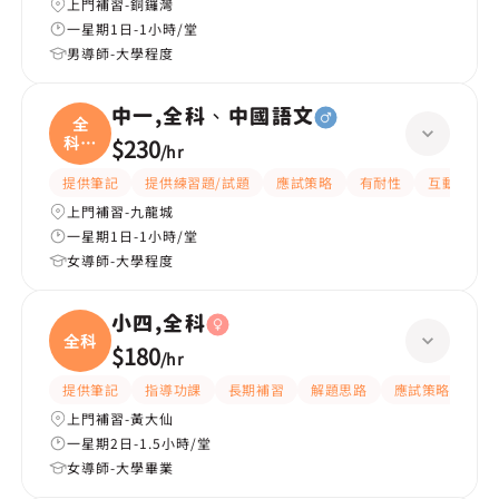
上門補習-銅鑼灣
一星期1日-1小時/堂
男導師-大學程度
中一,全科、中國語文
全
科、
$230
/
hr
中國
提供筆記
提供練習題/試題
應試策略
有耐性
互動教學
上門補習-九龍城
一星期1日-1小時/堂
女導師-大學程度
小四,全科
全科
$180
/
hr
提供筆記
指導功課
長期補習
解題思路
應試策略
提
上門補習-黃大仙
一星期2日-1.5小時/堂
女導師-大學畢業