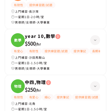
學、
有耐性
提供練習題/試題
上門補習-長沙灣
一星期1日-2小時/堂
男導師/女導師-大學畢業
year 10,數學
數學
$500
/
hr
有愛心
有耐性
提供練習題/試題
提供筆記
長期補習
上門補習-沙田馬鞍山
一星期1日-1.5小時/堂
男導師/女導師-大學畢業
中四,物理
物理
$250
/
hr
有耐性
有愛心
細心
提供筆記
提供練習題/試題
指導
上門補習-北角
一星期1日-1.5小時/堂