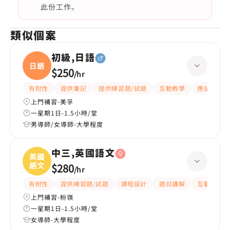
此份工作。
類似個案
初級,日語
日語
$250
/
hr
有耐性
提供筆記
提供練習題/試題
互動教學
應試策略
上門補習-美孚
一星期1日-1.5小時/堂
男導師/女導師-大學程度
中三,英國語文
英國
語文
$280
/
hr
有耐性
提供練習題/試題
課程設計
題目講解
互動教學
上門補習-粉嶺
一星期1日-1.5小時/堂
女導師-大學程度