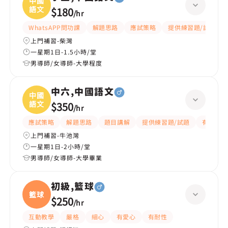
中國
語文
$180
/
hr
WhatsAPP問功課
解題思路
應試策略
提供練習題/試題
上門補習-柴灣
一星期1日-1.5小時/堂
男導師/女導師-大學程度
中六,中國語文
中國
語文
$350
/
hr
應試策略
解題思路
題目講解
提供練習題/試題
有耐性
上門補習-牛池灣
一星期1日-2小時/堂
男導師/女導師-大學畢業
初級,籃球
籃球
$250
/
hr
互動教學
嚴格
細心
有愛心
有耐性