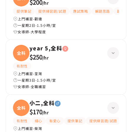
$200
/
hr
提供筆記
提供練習題/試題
應試策略
解題思路
題目講解
上門補習-觀塘
一星期2日-1.5小時/堂
女導師-大學程度
year 5,全科
全科
$250
/
hr
有耐性
上門補習-荃灣
一星期3日-1.5小時/堂
女導師-全職補習
小二,全科
全科
$170
/
hr
有耐性
細心
有愛心
提供筆記
提供練習題/試題
指導
上門補習-柴灣