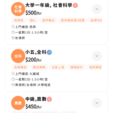
大學一年級, 社會科學
社會
科學
$500
/
hr
有耐性
細心
提供筆記
提供練習題/試題
指導功課
互
上門補習-西貢
一星期1日-1.5小時/堂
女導師
小五,全科
全科
$200
/
hr
長期補習
應試策略
全英上堂
課程設計
提供練習題/試題
上門補習-九龍城
一星期2日-1.5小時/堂
男導師/女導師-大學程度
中級,奧數
奧數
$450
/
hr