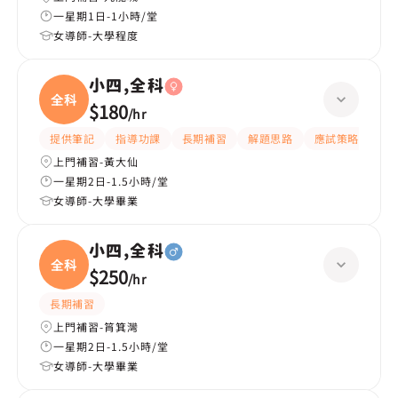
一星期1日-1小時/堂
女導師-大學程度
小四,全科
全科
$180
/
hr
提供筆記
指導功課
長期補習
解題思路
應試策略
提
上門補習-黃大仙
一星期2日-1.5小時/堂
女導師-大學畢業
小四,全科
全科
$250
/
hr
長期補習
上門補習-筲箕灣
一星期2日-1.5小時/堂
女導師-大學畢業