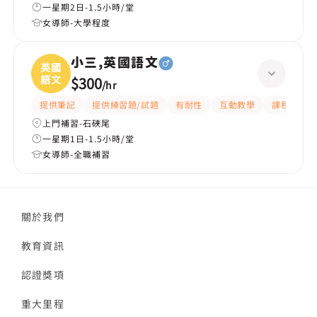
一星期2日-1.5小時/堂
女導師-大學程度
小三,英國語文
英國
語文
$300
/
hr
提供筆記
提供練習題/試題
有耐性
互動教學
課程設計
上門補習-石硤尾
一星期1日-1.5小時/堂
女導師-全職補習
關於我們
教育資訊
認證獎項
重大里程