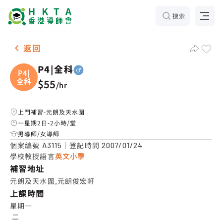
搜索
男-1名 P4|全科，元朗及天水圍 補習推介
返回
P4|全科
P4|
全科
$55
/
hr
上門補習-元朗及天水圍
一星期2日-2小時/堂
男導師/女導師
個案編號
｜登記時間
A3115
2007/01/24
學校教授語言
英文小學
補習地址
元朗及天水圍,元朗俊宏軒
上課時間
星期一

 二
