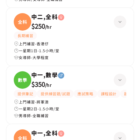
中二,全科
全科
$250
/
hr
長期補習
上門補習-香港仔
一星期1日-1.5小時/堂
女導師-大學程度
中一,數學
數學
$350
/
hr
提供筆記
提供練習題/試題
應試策略
課程設計
題目講解
上門補習-將軍澳
一星期2日-1.5小時/堂
男導師-全職補習
中一,全科
全科