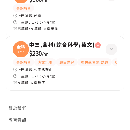
/
hr
長期補習
上門補習-粉嶺
一星期1日-1.5小時/堂
男導師/女導師-大學畢業
中三,全科(綜合科學/英文)
全科
(綜
$230
/
hr
合
長期補習
應試策略
題目講解
提供練習題/試題
提供筆記
上門補習-沙田馬鞍山
一星期2日-1.5小時/堂
女導師-大學程度
關於我們
教育資訊