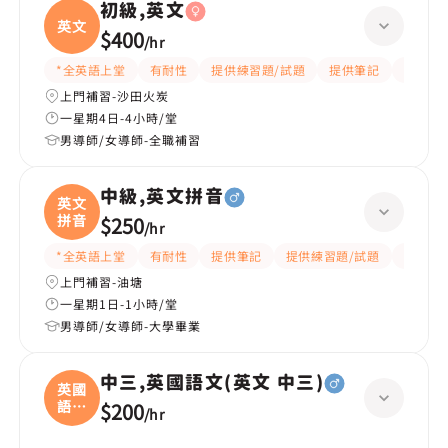
初級,英文
英文
$400
/
hr
*全英語上堂
有耐性
提供練習題/試題
提供筆記
有愛心
上門補習-沙田火炭
一星期4日-4小時/堂
男導師/女導師-全職補習
中級,英文拼音
英文
拼音
$250
/
hr
*全英語上堂
有耐性
提供筆記
提供練習題/試題
互動教
上門補習-油塘
一星期1日-1小時/堂
男導師/女導師-大學畢業
中三,英國語文(英文 中三)
英國
語文
$200
/
hr
(