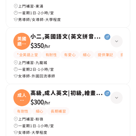
上門補習-東涌
一星期1日-2小時/堂
男導師/女導師-大學程度
小二,英國語文(英文拼音+閱讀)
英國
語文
$350
/
hr
(
*全英語上堂
有耐性
有愛心
細心
提供筆記
提供練習
上門補習-九龍城
一星期2日-1小時/堂
女導師-外國回流導師
高級,成人英文|初級,繪畫(水彩油畫)、
成人
英
$300
/
hr
文|
有耐性
細心
長期補習
上門補習-粉嶺
一星期1日-1小時/堂
女導師-大學程度