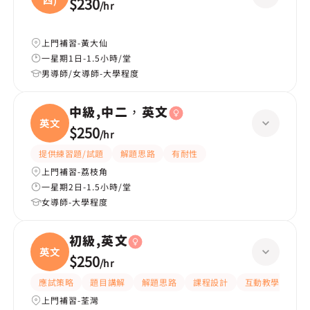
四)
$230
/
hr
上門補習-黃大仙
一星期1日-1.5小時/堂
男導師/女導師-大學程度
中級,中二，英文
英文
$250
/
hr
提供練習題/試題
解題思路
有耐性
上門補習-荔枝角
一星期2日-1.5小時/堂
女導師-大學程度
初級,英文
英文
$250
/
hr
應試策略
題目講解
解題思路
課程設計
互動教學
指
上門補習-荃灣