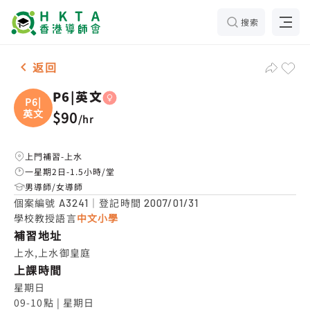
搜索
女-1名 P6|英文，上水 補習推介
返回
P6|英文
P6|
英文
$90
/
hr
上門補習-上水
一星期2日-1.5小時/堂
男導師/女導師
個案編號
｜登記時間
A3241
2007/01/31
學校教授語言
中文小學
補習地址
上水,上水御皇庭
上課時間
星期日

09-10點 | 星期日
