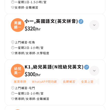
一星期1日-1.5小時/堂
女導師-全職補習
小一,英國語文(英文拼音)
英國
語文
$320
/
hr
(
上門補習-旺角
一星期2日-1小時/堂
男導師/女導師-大學程度
K1,幼兒英語(N班幼兒英文)
幼兒
英語
$300
/
hr
(
居英導師
WhatsAPP問功課
長期補習
全英上堂
課程設
上門補習-屯門
一星期1日-1小時/堂
男導師/女導師-全職補習