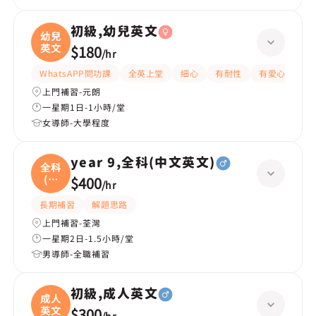
初級,幼兒英文
幼兒
英文
$180
/
hr
WhatsAPP問功課
全英上堂
細心
有耐性
有愛心
嚴
上門補習-元朗
一星期1日-1小時/堂
女導師-大學程度
year 9,全科(中文英文)
全科
(中
$400
/
hr
文
長期補習
解題思路
上門補習-荃灣
一星期2日-1.5小時/堂
男導師-全職補習
初級,成人英文
成人
英文
$300