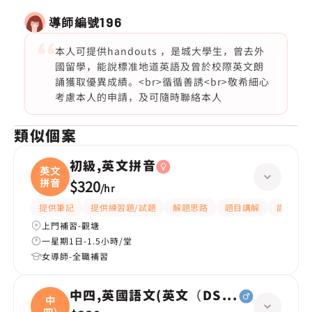
導師編號
196
本人可提供handouts ，是城大學生，曾去外
國留學，能說標准地道英語及曾於校際英文朗
誦獲取優異成績。<br>循循善誘<br>敬希細心
考慮本人的申請，及可隨時聯絡本人
類似個案
初級,英文拼音
英文
拼音
$320
/
hr
提供筆記
提供練習題/試題
解題思路
題目講解
課程設計
上門補習-觀塘
一星期1日-1.5小時/堂
女導師-全職補習
中四,英國語文(英文（DSE所有範疇），
中