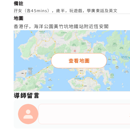
備註
孖女（各45mins），歲半，玩遊戲，學廣東話及英文
地圖
香港仔，海洋公園黃竹坑地鐵站附近恆安閣
查看地圖
導師留言