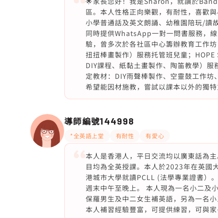
🌟家長您好！我是Sharon，就讀於Ban
區。本人性格正向樂觀，有耐性，喜歡與
小學普通話及英文朗誦、幼稚園陪玩/讀故
同時提供WhatsApp一對一問書服務，線
驗，曾多次於各社區中心籌辦教育工作坊
扭扭棒畫製作）服務托管班兒童；HOPE Sup
DIY課程、紙黏土畫製作、陶笛教學）
定教材：DIY雨聲棒製作、空靈鼓工作坊
希望能因材施教，嘗試以課本以外的獨特
導師編號
144998
*全英語上堂
有耐性
有愛心
本人是香港人，平日交流均以廣東話為主。
目均為全英授課。本人於2023年在英
港城市大學就讀PCLL (法學專業證書
週末中午至晚上。 本人現為一名小二及
保羅男生及中二女生補英語，另為一名小三聖心
本人補習經驗豐富，可提供練習，可與家