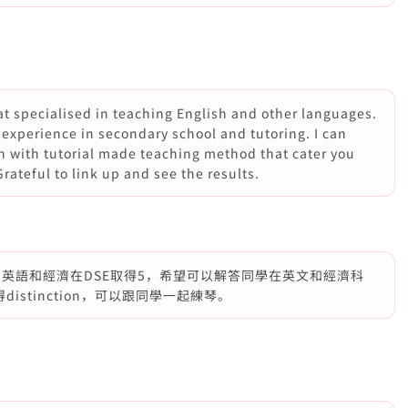
at specialised in teaching English and other languages.
g experience in secondary school and tutoring. I can
on with tutorial made teaching method that cater you
teful to link up and see the results.
英語和經濟在DSE取得5，希望可以解答同學在英文和經濟科
distinction，可以跟同學一起練琴。