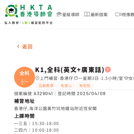
星級導師
最新個案
視像
女2名 K1,全科(英文+廣東話)，香港仔 補習推介
返回
K1,全科(英文+廣東話)
全科
上門補習-香港仔
一星期3日-1.5小時/堂
女
(英
互動教學
有愛心
有耐性
文
個案編號
A329041
｜登記時間
2025/04/08
補習地址
香港仔,海洋公園黃竹坑地鐵站附近恆安閣
上課時間
一三五｜15:30-18:00

二四六｜10:00-18:00