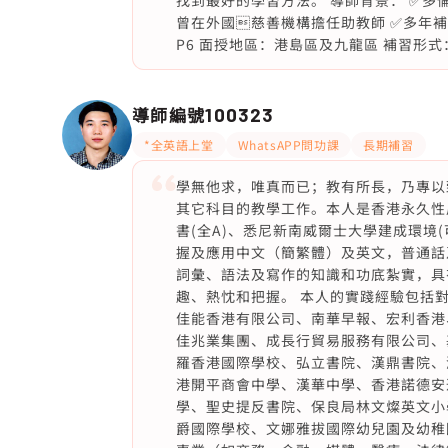
找到最好的學習方法。 導師背景： ✅多
曾在外國慈善機構擔任助教師 ✅多年補習
P6 面授地區：港島區及九龍區 補習形式
導師編號
100323
*全英語上堂
WhatsAPP問功課
長期補習
學無他求，唯真而已；教有所長，乃專以
其它科目的教學工作。本人是香港永久性
書(全A)、悉尼新南威爾士大學建成環境
握及應用中文（簡繁體）及英文，普通話
詞彙、語法及寫作的知識和功底紮實，具
趣、熱忱和把握。 本人的實踐經驗包括對知名
佳能香港有限公司、南華早報、宏利香港、澳洲
佳兆業集團、成長行貿易服務有限公司、
羅香港國際學校、弘立書院、漢鼎書院、
港開平商會中學、漢華中學、香港諾德安
學、聖史提反書院、保良局林文燦英文小
爵國際學校、文娜雅拔國際幼兒園及幼稚