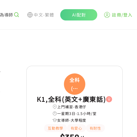
為導師
中文-繁體
AI配對
註冊/登入
r
全科
(英
文
K1,全科(英文+廣東話)
上門補習-香港仔
一星期3日-1.5小時/堂
女導師-大學程度
互動教學
有愛心
有耐性