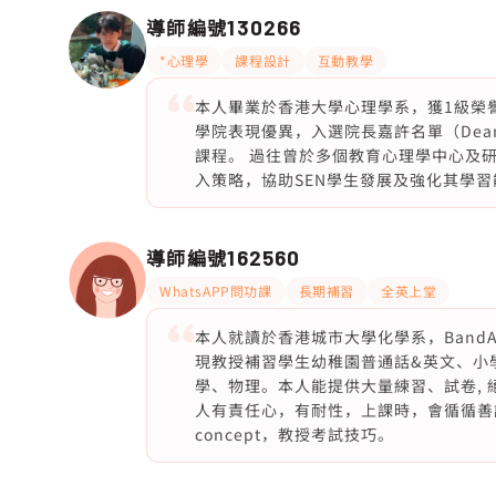
導師編號
130266
*心理學
課程設計
互動教學
本人畢業於香港大學心理學系，獲1級榮譽（Fir
學院表現優異，入選院長嘉許名單（Dean
課程。 過往曾於多個教育心理學中心及
入策略，協助SEN學生發展及強化其學習
導師編號
162560
WhatsAPP問功課
長期補習
全英上堂
本人就讀於香港城市大學化學系，BandA
現教授補習學生幼稚園普通話&英文、小學
學、物理。本人能提供大量練習、試卷, 絕
人有責任心，有耐性，上課時，會循循善
concept，教授考試技巧。