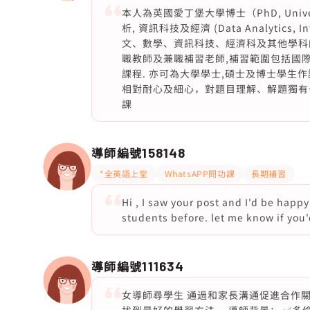
本人為英國愛丁堡大學博士（PhD, Univer
析, 資訊科技及經濟 (Data Analytics, I
文、數學、資訊科技、經濟科及其他學科的
職教師及兼職補習老師,補習範圍包括國際
課程. 亦可為大學學士,碩士及博士學生作論文校
相對耐心及細心，對題目理解、解題獨有一
課
導師編號
158148
*全英語上堂
WhatsAPP問功課
長期補習
Hi , I saw your post and I'd be happy
students before. let me know if you'
導師編號
111634
女導師尋學生 通過和家長溝通促進合作