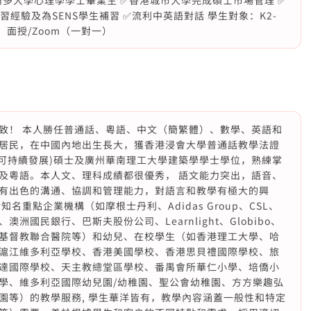
倫多大學心理學學士畢業生 ✅香港城市大學完成碩士市場管理 ✅
經驗及為SENS學生補習 ✅流利中英語對話 學生對象：K2-
：面授/Zoom（一對一）
致！ 本人勝任普通話、粵語、中文（簡繁體）、數學、英語和
居民，在中國內地出生長大，獲香港浸會大學普通話教學法證
(可持續發展)碩士及廣州華南理工大學建築學學士學位，熟練掌
及粵語。本人文、理科成績都很優秀， 語文能力突出，語音、
有出色的溝通、協調和管理能力，對語言和教學有極大的興
重點企業機構（如摩根士丹利、Adidas Group、CSL、
國民銀行、巴斯夫股份公司、Learnlight、Globibo、
基督教聯合醫院等）和幼兒、在校學生（如香港理工大學、哈
滬江維多利亞學校、香港美國學校、香港思貝禮國際學校、旅
達國際學校、天主教總堂區學校、番禺會所華仁小學、培僑小
學、維多利亞國際幼兒園/幼稚園、聖公會幼稚園、方方樂趣弘
園等）的教學服務, 學生華洋皆有，教學內容涵蓋一般性和特定