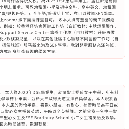
d 1A灣仔區傳統女校，為2025 DSE應屆畢業生，居住於港島南
小朋友相處。可教幼稚園小學及初中全科、高中英文、幼稚園
事/興趣班等。可全英語/普通話上堂，亦可以教導SEN學童。
上zoom/ 線下面授課堂皆可。 🌟本人擁有豐富的義工服務經
，例如：於香港仔坊會籌辦工作坊（自訂教材: 中秋燈籠製作、
port Service Centre 籌辦工作坊（自訂教材：升級再做
服務少數族裔兒童；以及在其他社區中心籌辦不同藝術工作坊（自
、扭氣球班）服務新來港及SEN學童。我對兒童服務充滿熱誠，
方式度身訂造有趣的學習方案。
 本人為2020年DSE畢業生，就讀聖士提反女子中學，所有科
國大學法律系畢業，並於大三取得馬道立法律獎學金。本人現於香
）。 本人居於海怡半島，喜歡小朋友，有耐心，補習時間為平日或
小四聖心女生補習英語，平時以全英授課。之前曾為一名中一聖
女生及ESF Bradbury School 小二女生補英語及數學。
長夾時間補習，歡迎聯繫！