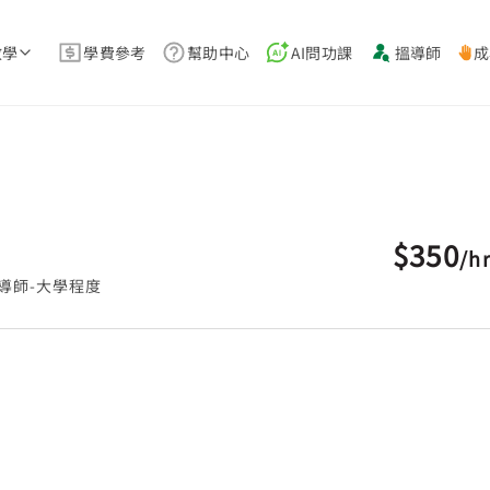
教學
學費參考
幫助中心
AI問功課
搵導師
成
$350
/
h
導師-大學程度