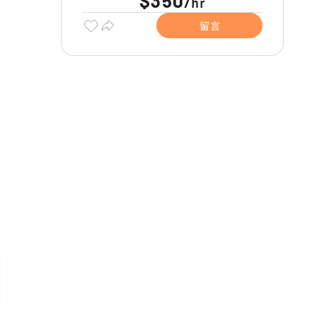
$350
hr
/
留言