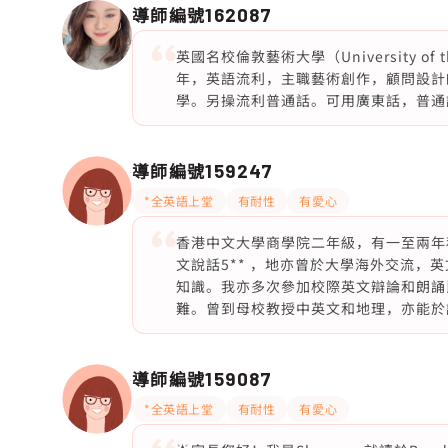
導師編號
162087
英國名校倫敦藝術大學（University of 
年，英語流利，主職藝術創作，顧問設計
學。另操流利普通話。可用廣東話，普通
導師編號
159247
*全英語上堂
有耐性
有愛心
香港中文大學商學院二年級，有一至兩年私
文說話5** ，地亦曾於大學海外交流，
知識。我亦多次參加校際英文辯論和朗誦
難。曾到母校教授中英文和地理，亦能於課
導師編號
159087
*全英語上堂
有耐性
有愛心