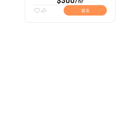
$300
hr
/
留言