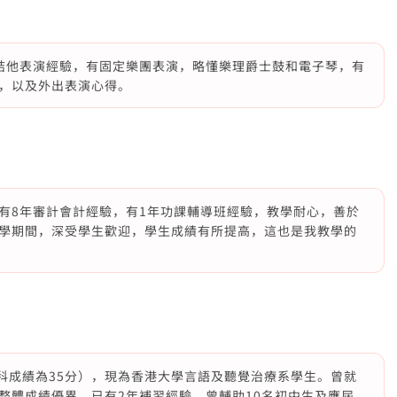
結他表演經驗，有固定樂團表演，略懂樂理爵士鼓和電子琴，有
，以及外出表演心得。
有8年審計會計經驗，有1年功課輔導班經驗，教學耐心，善於
學期間，深受學生歡迎，學生成績有所提高，這也是我教學的
佳六科成績為35分），現為香港大學言語及聽覺治療系學生。曾就
整體成績優異，已有2年補習經驗，曾輔助10名初中生及應屆