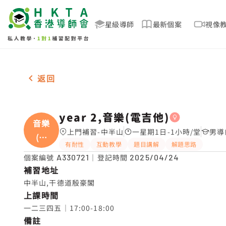
星級導師
最新個案
視像
女-1名 year 2,音樂(電吉他)，中半山 補習推介
返回
year 2,音樂(電吉他)
音樂
上門補習-中半山
一星期1日-1小時/堂
男導
(電
有耐性
互動教學
題目講解
解題思路
吉
個案編號
A330721
｜登記時間
2025/04/24
補習地址
中半山,干德道殷豪閣
上課時間
一二三四五｜17:00-18:00
備註