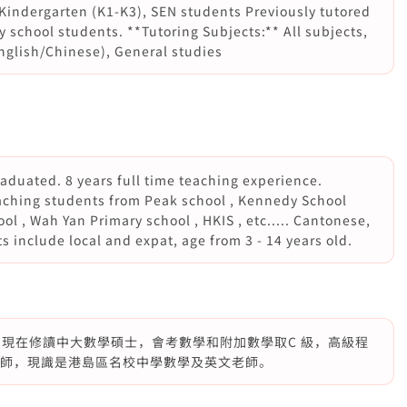
Kindergarten (K1-K3), SEN students Previously tutored
 school students. **Tutoring Subjects:** All subjects,
nglish/Chinese), General studies
aduated. 8 years full time teaching experience.
eaching students from Peak school , Kennedy School
ol , Wah Yan Primary school , HKIS , etc..... Cantonese,
 include local and expat, age from 3 - 14 years old.
 現在修讀中大數學碩士，會考數學和附加數學取C 級，高級程
中小學教師，現識是港島區名校中學數學及英文老師。