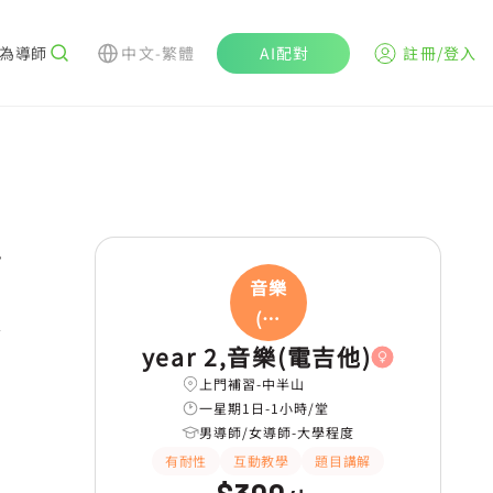
為導師
中文-繁體
AI配對
註冊/登入
r
音樂
(電
吉
year 2,音樂(電吉他)
上門補習-中半山
一星期1日-1小時/堂
男導師/女導師-大學程度
有耐性
互動教學
題目講解