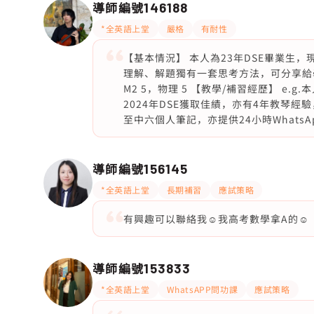
導師編號
146188
*全英語上堂
嚴格
有耐性
【基本情況】 本人為23年DSE畢業生
理解、解題獨有一套思考方法，可分享給學
M2 5，物理 5 【教學/補習經歷】 e
2024年DSE獲取佳績，亦有4年教琴
至中六個人筆記，亦提供24小時WhatsA
導師編號
156145
*全英語上堂
長期補習
應試策略
有興趣可以聯絡我☺️我高考數學拿A的☺️
導師編號
153833
*全英語上堂
WhatsAPP問功課
應試策略