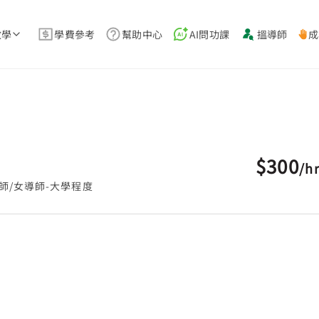
教學
學費參考
幫助中心
AI問功課
搵導師
成
$300
/
h
師/女導師-大學程度