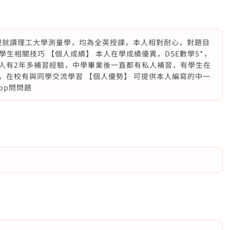
，現就讀理工大學測量學，均為全英授課，本人相對耐心，對題目
生相關技巧 【個人成績】 本人在學成績優異，DSE數學5*，
.g.本人有2年多補習經驗，中學畢業後一直都有私人補習，有學生在
經驗，在校有與同學交流學習 【個人優勢】 可提供本人編寫的中一
pp問問題