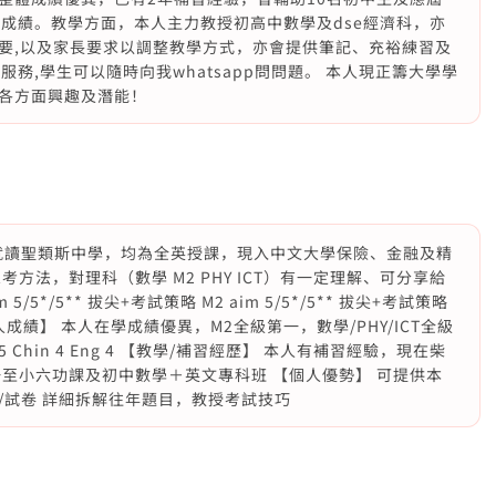
業成績。教學方面，本人主力教授初高中數學及dse經濟科，亦
要,以及家長要求以調整教學方式，亦會提供筆記、充裕練習及
務,學生可以隨時向我whatsapp問問題。 本人現正籌大學學
各方面興趣及潛能！
，就讀聖類斯中學，均為全英授課，現入中文大學保險、金融及精
方法，對理科（數學 M2 PHY ICT）有一定理解、可分享給
/5*/5** 拔尖+考試策略 M2 aim 5/5*/5** 拔尖+考試策略
【個人成績】 本人在學成績優異，M2全級第一，數學/PHY/ICT全級
5 ICT 5 Chin 4 Eng 4 【教學/補習經歷】 本人有補習經驗，現在柴
至小六功課及初中數學＋英文專科班 【個人優勢】 可提供本
/試卷 詳細拆解往年題目，教授考試技巧