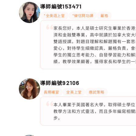
導師編號
153471
*全英語上堂
*微信問功課
嚴格
家長您好，本人是碩士研究生畢業於香港
濟和金融雙專業，高中就讀於加拿大安大略
雙語授課。對題目理解和解題獨有一套思
愛心，對待學生細緻認真、嚴格負責，會
學生的獨立思考能力、自發學習能力和解
績，教學效果顯著，獲得家長和學生的一
導師編號
92106
長期補習
全英上堂
應試策略
本人畢業于英國著名大學，取得碩士學位
教學方法和方式靈活，而且多年編寫相關
步。