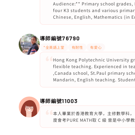
Audience:** Primary school grades, 
four K3 students and various primary
Chinese, English, Mathematics (in E
導師編號
76790
*全英語上堂
有耐性
有愛心
Hong Kong Polytechnic University gr
flexible teaching. Experienced in t
,Canada school, St.Paul primary scho
Mandarin, English teaching. Students
導師編號
11003
本人畢業於香港教育大學，主修數學科，
度會考PURE MATH取 C 級 曾是