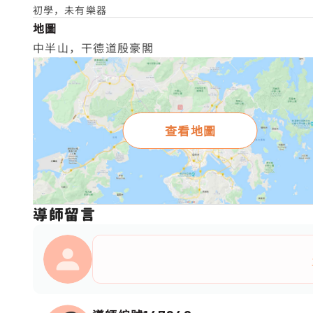
初學，未有樂器
地圖
中半山，干德道殷豪閣
查看地圖
導師留言