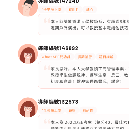
導師編號
147240
*全英語上堂
有耐性
細心
本人就讀於香港大學教學系，有超過8年
定期戶外演出，可以教授基本電結他技巧
導師編號
146892
WhatsAPP問功課
長期補習
題目講解
家長您好，本人大學就讀工商管理專業，
教授學生做題規律，讓學生舉一反三，教
初衷和意義！歡迎家長聯繫我，謝謝！
導師編號
132573
*全英語上堂
嚴格
有耐性
本人為 2022DSE考生（總分40，最
讀於中西區半山傳統女名校英華女學校，