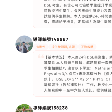
DSE 考生，有信心可以協助學生提升學
可教授初中學生，會因應學生嘅能力及需
試題供學生操練。本人亦提供24小時問書服
費，懇請給予機會，定當竭力為學生提昇
導師編號
149967
有耐性
提供練習題/試題
互動教學
【基本情況】 本人為24年DSE畢業生
算學系 本人對題目理解、解題獨有一套思考
學生相關技巧 適合以下學生： Maths aim 5
Phys aim 3/4 保底+專攻基礎分數 
頭十， DSE EX= 5** M2 5** PHY 
灣補習社（哲然補習社） 工作，教授小一
人編寫的中一至中六個人筆記，提供練習
導師編號
158238