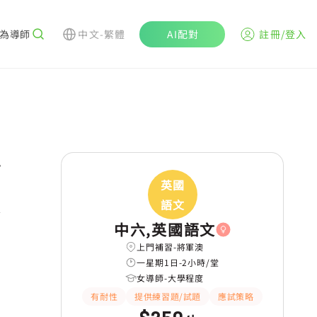
為導師
中文-繁體
AI配對
註冊/登入
r
英國
語文
中六,英國語文
上門補習-將軍澳
一星期1日-2小時/堂
女導師-大學程度
有耐性
提供練習題/試題
應試策略