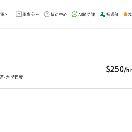
教學
學費參考
幫助中心
AI問功課
搵導師
成
$250
/
h
師-大學程度