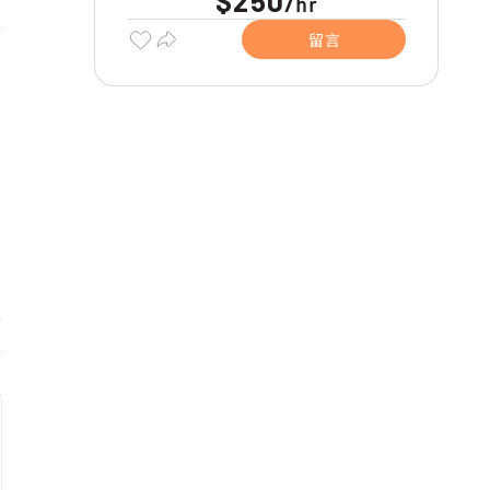
$250
hr
/
留言