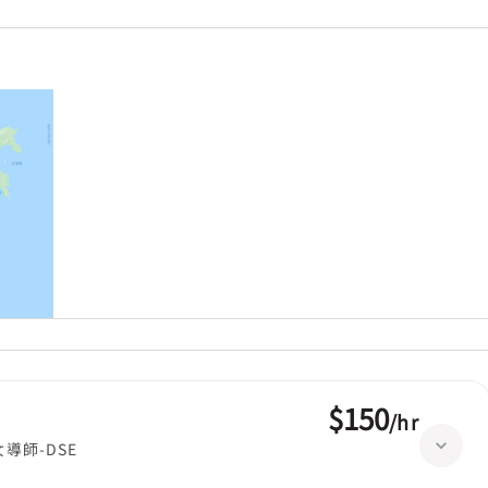
$150
/
hr
女導師-DSE