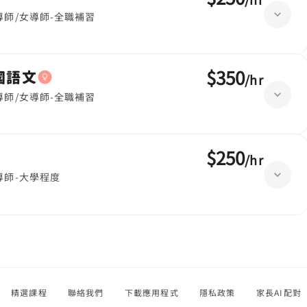
導師/女導師-全職補習
$350
英國語文
/
hr
導師/女導師-全職補習
$250
/
hr
導師-大學程度
精選課程
聯絡我們
下載應用程式
隱私政策
家長AI配對