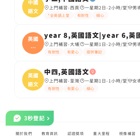
中國
上門補習-西貢
一星期2日-2小時/堂
男
語文
*全英語上堂
有耐性
細心
year 8,英國語文|year 6,
英國
上門補習-大埔
一星期1日-2小時/堂
男
語
有耐性
有愛心
提供筆記
文|
中四,英國語文
英國
上門補習-荃灣
一星期1日-1小時/堂
女
語文
有耐性
有愛心
細心
3秒登記
關於我們
教育資訊
認證獎項
重大里程
視像補習