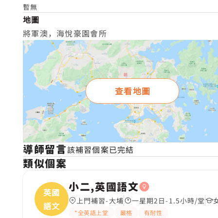
暫無
地圖
將軍澳，海悅豪園會所
查看地圖
導師留言
該補習個案已完結
類似個案
小二,英國語文
英國
上門補習-大埔
一星期2日-1.5小時/堂
語文
*全英語上堂
嚴格
有耐性