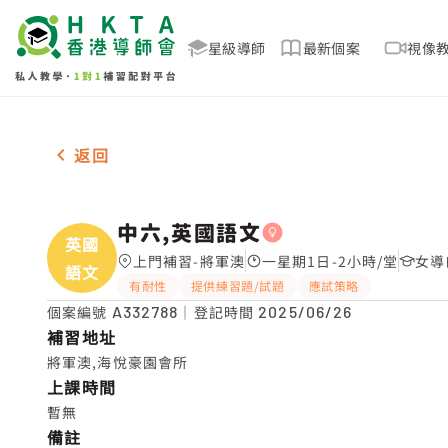
星級導師
最新個案
視像
女-1名 中六,英國語文，將軍澳 補習推介
返回
中六,英國語文
英國
上門補習-將軍澳
一星期1日-2小時/堂
女導
語文
有耐性
提供練習題/試題
應試策略
個案編號
A332788
｜登記時間
2025/06/26
補習地址
將軍澳,海悅豪園會所
上課時間
暫無
備註