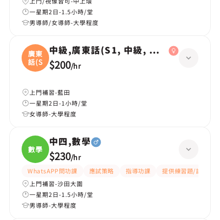
上門/視像皆可-中上環
一星期2日-1.5小時/堂
男導師/女導師-大學程度
中級,廣東話(S1, 中級, 學校課程)
廣東
話(S
$200
/
hr
上門補習-藍田
一星期2日-1小時/堂
女導師-大學程度
中四,數學
數學
$230
/
hr
WhatsAPP問功課
應試策略
指導功課
提供練習題/試題
上門補習-沙田大圍
一星期2日-1.5小時/堂
男導師-大學程度