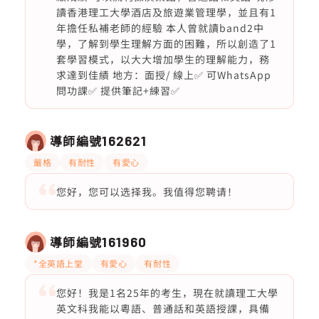
讀香港理工大學酒店及旅遊業管理學，並且有1
年擔任私補老師的經驗 本人曾就讀band2中
學，了解到學生理解方面的困難，所以創造了1
套學習模式，以大大增加學生的理解能力，務
求達到佳績 地方：面授/ 線上✅ 可WhatsApp
問功課✅ 提供筆記+練習✅
導師編號
162621
嚴格
有耐性
有愛心
您好，您可以选择我。我值得您聘请！
導師編號
161960
*全英語上堂
有愛心
有耐性
您好！我是1名25年的考生，現在就讀理工大學
英文科我能以粵語、普通話和英語授課，具備