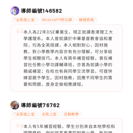
導師編號
146582
*全英語上堂
WhatsAPP問功課
解題思路
本人為22年DSE畢業生，現正就讀香港理工大
學護理系。本人曾就讀於中華基督教會協和書
院，均為全英授課，本人相對耐心，因材施
教，對小學教學內容亦有充分理解，可分享給
學生相關技巧。本人有兩年補習經驗，曾在補
習社任教小學功課輔導班，亦曾為就讀小學的
親戚補習；在校也有與同學交流學習。可提供
練習題予學生。因材施教，因應不同學生的需
要和問題，度身定做相應課程。
導師編號
76762
*全英語上堂
全英上堂
互動教學
本人有5年補習經驗，學生分別來自本地學校和
國際學校，例如拔萃男書院附屬小學，新加坡