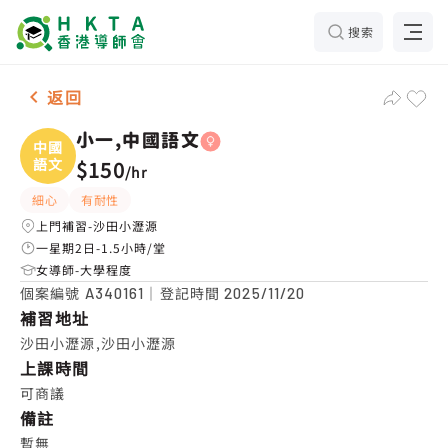
搜索
女-1名 小一,中國語文，沙田小瀝源 補習推介
返回
小一,中國語文
中國
語文
$150
/
hr
細心
有耐性
上門補習-沙田小瀝源
一星期2日-1.5小時/堂
女導師-大學程度
個案編號
｜登記時間
A340161
2025/11/20
補習地址
沙田小瀝源,沙田小瀝源
上課時間
可商議
備註
暫無