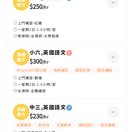
語文
$250
/
hr
上門補習-紅磡
一星期1日-1.5小時/堂
男導師/女導師-大學程度
小六,英國語文
英國
語文
$300
/
hr
WhatsAPP問功課
長期補習
解題思路
題目講解
提供練
上門補習-觀塘
一星期2日-1.5小時/堂
女導師-全職補習
中三,英國語文
英國
語文
$230
/
hr
長期補習
有耐性
互動教學
課程設計
題目講解
解題