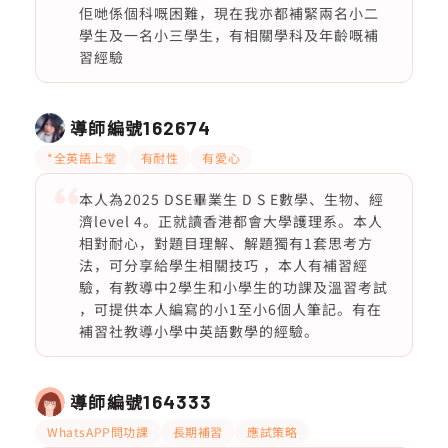
佢哋係個科嘅困難，現在我亦都補緊兩名小二
學生及一名小三學生，有相關學科及年齡嘅補
習經驗
導師編號
162674
*全英語上堂
有耐性
有愛心
本人為2025 DSE畢業生 D S E數學、生物、經
濟level 4。正就讀香港都會大學護理系。本人
相對耐心，對題目理解、解題獨有1套思考方
法，可分享給學生相關技巧 ，本人有補習經
驗，有教導中2學生和小學生的功課及溫習考試
，可提供本人編寫的小1至小6個人筆記。有在
補習社教導小學中英語數學的經驗。
導師編號
164333
WhatsAPP問功課
長期補習
應試策略