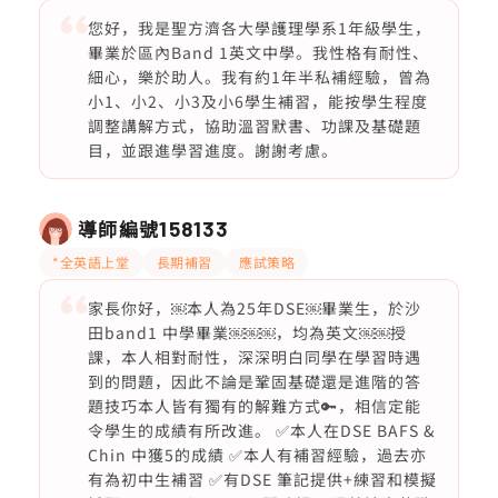
您好，我是聖方濟各大學護理學系1年級學生，
畢業於區內Band 1英文中學。我性格有耐性、
細心，樂於助人。我有約1年半私補經驗，曾為
小1、小2、小3及小6學生補習，能按學生程度
調整講解方式，協助溫習默書、功課及基礎題
目，並跟進學習進度。謝謝考慮。
導師編號
158133
*全英語上堂
長期補習
應試策略
家長你好，￼本人為25年DSE￼畢業生，於沙
田band1 中學畢業￼￼￼，均為英文￼￼授
課，本人相對耐性，深深明白同學在學習時遇
到的問題，因此不論是鞏固基礎還是進階的答
題技巧本人皆有獨有的解難方式🔑，相信定能
令學生的成績有所改進。 ✅本人在DSE BAFS &
Chin 中獲5的成績 ✅本人有補習經驗，過去亦
有為初中生補習 ✅有DSE 筆記提供+練習和模擬