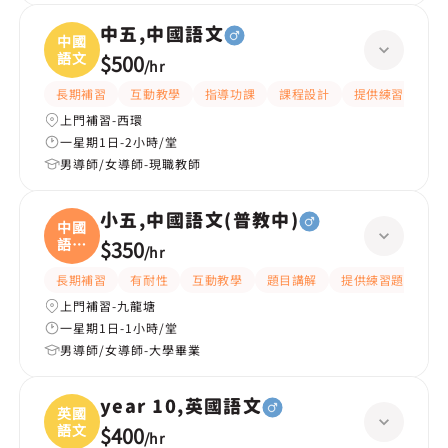
中五,中國語文
中國
語文
$500
/
hr
長期補習
互動教學
指導功課
課程設計
提供練習題/試題
上門補習-西環
一星期1日-2小時/堂
男導師/女導師-現職教師
小五,中國語文(普教中)
中國
語文
$350
/
hr
(
長期補習
有耐性
互動教學
題目講解
提供練習題/試題
上門補習-九龍塘
一星期1日-1小時/堂
男導師/女導師-大學畢業
year 10,英國語文
英國
語文
$400
/
hr