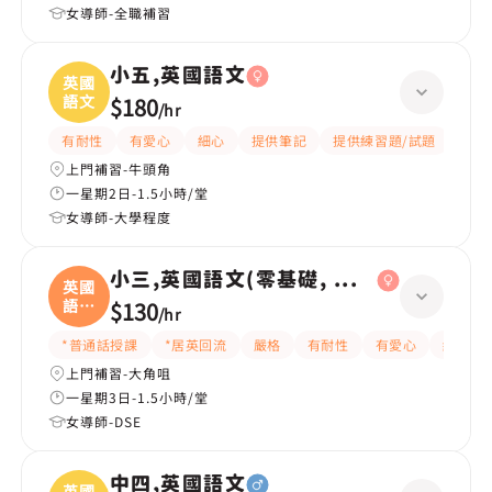
女導師-全職補習
小五,英國語文
英國
語文
$180
/
hr
有耐性
有愛心
細心
提供筆記
提供練習題/試題
指導
上門補習-牛頭角
一星期2日-1.5小時/堂
女導師-大學程度
小三,英國語文(零基礎, 會話)
英國
語文
$130
/
hr
(
*普通話授課
*居英回流
嚴格
有耐性
有愛心
細心
上門補習-大角咀
一星期3日-1.5小時/堂
女導師-DSE
中四,英國語文
英國