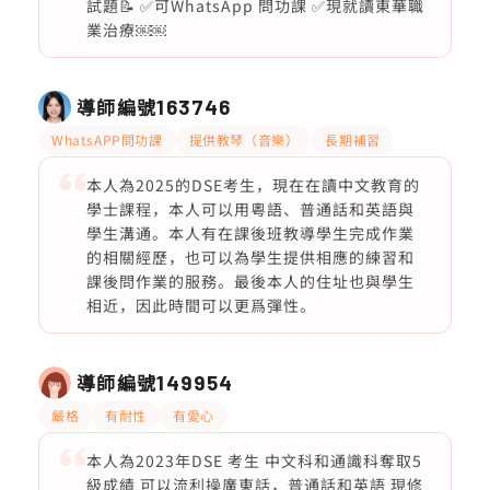
試題📝 ✅可WhatsApp 問功課 ✅現就讀東華職
業治療￼￼
導師編號
163746
WhatsAPP問功課
提供教琴（音樂）
長期補習
本人為2025的DSE考生，現在在讀中文教育的
學士課程，本人可以用粵語、普通話和英語與
學生溝通。本人有在課後班教導學生完成作業
的相關經歷，也可以為學生提供相應的練習和
課後問作業的服務。最後本人的住址也與學生
相近，因此時間可以更爲彈性。
導師編號
149954
嚴格
有耐性
有愛心
本人為2023年DSE 考生 中文科和通識科奪取5
級成績 可以流利操廣東話，普通話和英語 現修