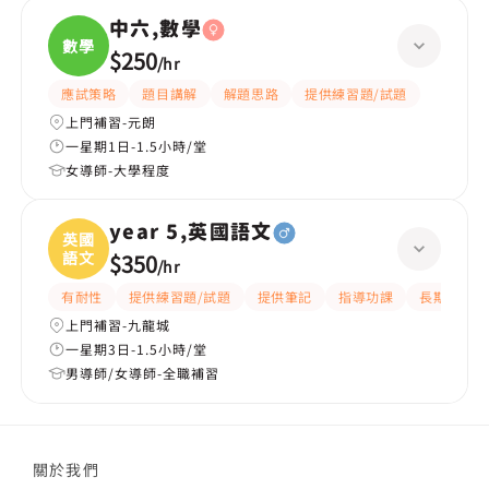
中六,數學
數學
$250
/
hr
應試策略
題目講解
解題思路
提供練習題/試題
上門補習-元朗
一星期1日-1.5小時/堂
女導師-大學程度
year 5,英國語文
英國
語文
$350
/
hr
有耐性
提供練習題/試題
提供筆記
指導功課
長期補習
上門補習-九龍城
一星期3日-1.5小時/堂
男導師/女導師-全職補習
關於我們