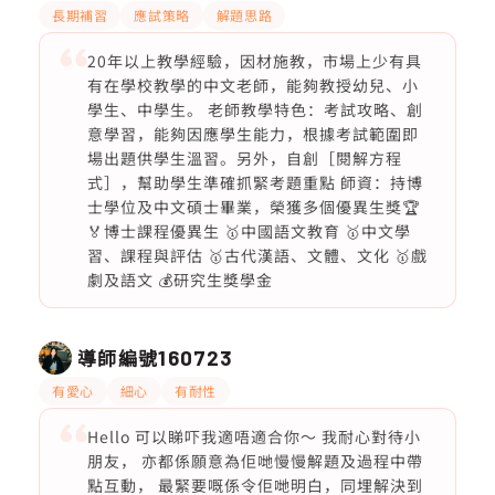
長期補習
應試策略
解題思路
20年以上教學經驗，因材施教，市場上少有具
有在學校教學的中文老師，能夠教授幼兒、小
學生、中學生。 老師教學特色：考試攻略、創
意學習，能夠因應學生能力，根據考試範圍即
場出題供學生溫習。另外，自創［閱解方程
式］，幫助學生準確抓緊考題重點 師資：持博
士學位及中文碩士畢業，榮獲多個優異生獎🏆
🏅博士課程優異生 🥇中國語文教育 🥇中文學
習、課程與評估 🥇古代漢語、文體、文化 🥇戲
劇及語文 💰研究生獎學金
導師編號
160723
有愛心
細心
有耐性
Hello 可以睇吓我適唔適合你～ 我耐心對待小
朋友， 亦都係願意為佢哋慢慢解題及過程中帶
點互動， 最緊要嘅係令佢哋明白，同埋解決到