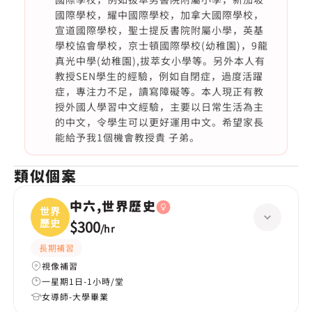
國際學校，耀中國際學校，加拿大國際學校，
宣道國際學校，聖士提反書院附屬小學，英基
學校協會學校，京士頓國際學校(幼稚園)，9龍
真光中學(幼稚園),拔萃女小學等。另外本人有
教授SEN學生的經驗，例如自閉症，過度活躍
症，專注力不足，讀寫障礙等。本人現正有教
授外國人學習中文經驗，主要以日常生活為主
的中文，令學生可以更好運用中文。希望家長
能給予我1個機會教授貴 子弟。
類似個案
中六,世界歷史
世界
歷史
$300
/
hr
長期補習
視像補習
一星期1日-1小時/堂
女導師-大學畢業