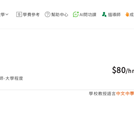
教學
學費參考
幫助中心
AI問功課
搵導師
成
$80
/
h
師-大學程度
學校教授語言
中文中