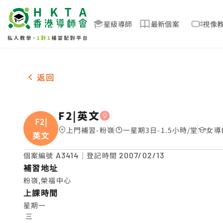
星級導師
最新個案
視像
男女各1名 F2|英文，粉嶺 補習推介
返回
F2|英文
F2|
上門補習-粉嶺
一星期3日-1.5小時/堂
女導
英文
個案編號
A3414
｜登記時間
2007/02/13
補習地址
粉嶺,榮福中心
上課時間
星期一

 三
