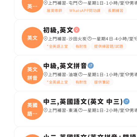
上門補習-屯門
一星期1日-1小時/堂
男
英語
居英導師
WhatsAPP問功課
長期補習
(
初級,英文
英文
上門補習-沙田火炭
一星期4日-4小時/堂
*全英語上堂
有耐性
提供練習題/試題
中級,英文拼音
英文
上門補習-油塘
一星期1日-1小時/堂
男
拼音
*全英語上堂
有耐性
提供筆記
中三,英國語文(英文 中三)
英國
上門補習-東涌
一星期1日-2小時/堂
男
語文
(