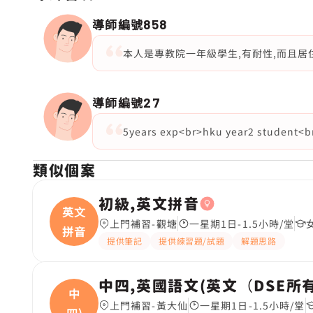
導師編號
858
本人是專教院一年級學生,有耐性,而且居
導師編號
27
5years exp<br>hku year2 student<br>
類似個案
初級,英文拼音
英文
上門補習-觀塘
一星期1日-1.5小時/堂
拼音
提供筆記
提供練習題/試題
解題思路
中四,英國語文(英文（DSE所
中
上門補習-黃大仙
一星期1日-1.5小時/堂
四)