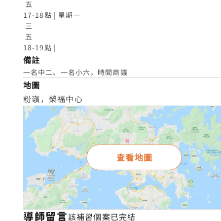
 五

17-18點 | 星期一

 三

 五

18-19點 |
備註
一名中二、一名小六，時間商議
地圖
粉嶺，榮福中心
查看地圖
導師留言
該補習個案已完結