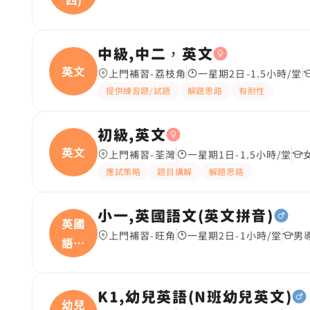
中級,中二，英文
英文
上門補習-荔枝角
一星期2日-1.5小時/堂
提供練習題/試題
解題思路
有耐性
初級,英文
英文
上門補習-荃灣
一星期1日-1.5小時/堂
應試策略
題目講解
解題思路
小一,英國語文(英文拼音)
英國
上門補習-旺角
一星期2日-1小時/堂
男
語文
(
K1,幼兒英語(N班幼兒英文)
幼兒