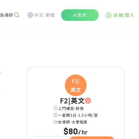
為導師
中文-繁體
AI配對
註冊/登入
r
F2|
英文
學
F2|英文
上門補習-粉嶺
一星期3日-1.5小時/堂
女導師-大學程度
$80
hr
/