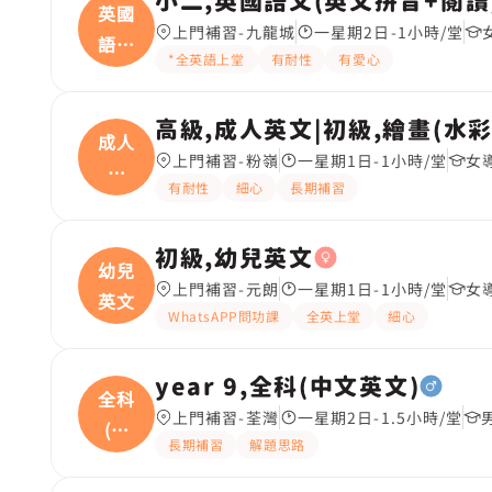
小二,英國語文(英文拼音+閱讀
英國
上門補習-九龍城
一星期2日-1小時/堂
語文
*全英語上堂
有耐性
有愛心
(
高級,成人英文|初級,繪畫(水
成人
上門補習-粉嶺
一星期1日-1小時/堂
女
英
有耐性
細心
長期補習
文|
初級,幼兒英文
幼兒
上門補習-元朗
一星期1日-1小時/堂
女
英文
WhatsAPP問功課
全英上堂
細心
year 9,全科(中文英文)
全科
上門補習-荃灣
一星期2日-1.5小時/堂
(中
長期補習
解題思路
文