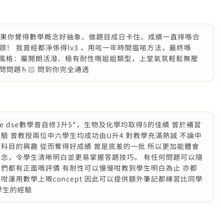
‍🏫 如果你覺得數學概念好抽象、做題目成日卡住、成績一直排喺合
！ 我曾經都淨係得lv3 ，用咗一年時間揾啱方法，最終喺
/45 教學風格：屬開朗活潑、極有耐性嘅姐姐類型，上堂氣氛輕鬆無壓
問題🫰🏻 問到你完全通透
ence dse數學曾自修3升5*，生物及化學均取得5的佳績 曾於補習
驗 曾教授兩位中六學生均成功由U升4 對教學充滿熱誠 不論中
科目的興趣 從而奪得好成績 曾是底差的一批 所以更加能體會
理念，令學生清晰明白並更易掌握答題技巧。 有任何問題可以隨
學生們都有正面嘅評價 有耐性可以慢慢咁教到學生明白為止 亦都
咁運用數學上嘅concept 因此可以提供額外筆記都練習比同學
學生的經驗