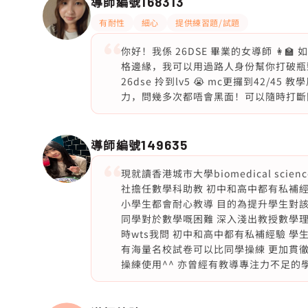
導師編號
168313
有耐性
細心
提供練習題/試題
你好！我係 26DSE 畢業的女導師 👩
格邊緣，我可以用過路人身份幫你打破瓶頸
26dse 拎到lv5 😭 mc更攞到42
力，問幾多次都唔會黑面！可以隨時打斷問
導師編號
149635
現就讀香港城市大學biomedical sci
社擔任數學科助教 初中和高中都有私補經
小學生都會耐心教導 目的為提升學生對該
同學對於數學嘅困難 深入淺出教授數學
時wts我問 初中和高中都有私補經驗 
有海量名校試卷可以比同學操練 更加貫徹
操練使用^^ 亦曾經有教導專注力不足的