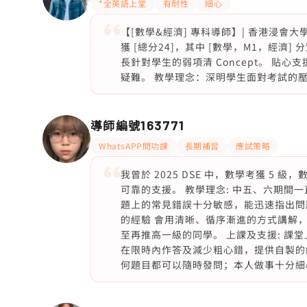
*全英語上堂
有耐性
細心
【[數學&經濟] 專科導師】| 香港浸會大學
獲 [總分24]，其中 [數學，M1，經濟] 
長針對學生的弱項清 Concept。 貼心
疑難。 教學理念：深明學生面對考試的
導師編號
163771
WhatsAPP問功課
長期補習
應試策略
我曾於 2025 DSE 中，數學考獲 5 
可靠的支援。 教學理念: 中五、六期間
題上的常見錯誤十分敏感，能迅速指出問
的經驗 會用清晰、循序漸進的方式講解
至再推高一級的同學。 上課及支援: 課
在限時內作答及減少粗心錯，提供自製的
何題目都可以隨時發問；本人做事十分細