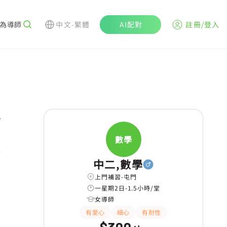
為導師
中文-繁體
AI配對
註冊/登入
r
數學
學
中二,數學
上門補習-屯門
一星期2日-1.5小時/堂
女導師
有愛心
細心
有耐性