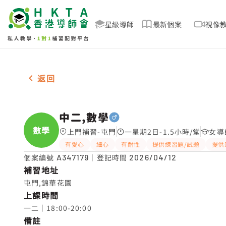
星級導師
最新個案
視像
男-1名 中二,數學，屯門 補習推介
返回
中二,數學
數學
上門補習-屯門
一星期2日-1.5小時/堂
女導
有愛心
細心
有耐性
提供練習題/試題
提供
個案編號
A347179
｜登記時間
2026/04/12
補習地址
屯門,錦華花園
上課時間
一二｜18:00-20:00
備註