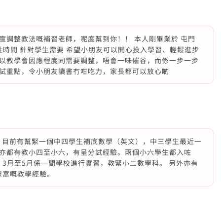
度調整教法嘅補習老師，呢度幫到你！！ 本人剛畢業於 屯門
 彈性時間 針對學生需要 希望小朋友可以開心投入學習、輕鬆進步
以教學會因應程度同需要調整，唔會一味催谷，而係一步一步
試重點，令小朋友讀書冇咁吃力，家長都可以放心啲
級 目前有幫緊一個中四學生補底數學（英文），中三學生最近一
亦都有教小四至小六，有呈分試經驗。兩個小六學生都入咗
學，3月至5月係一間學校進行實習，教緊小二數學科。 另外亦有
豐富嘅教學經驗。