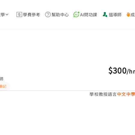
教學
學費參考
幫助中心
AI問功課
搵導師
成
$300
/
h
師
筆記
學校教授語言
中文中