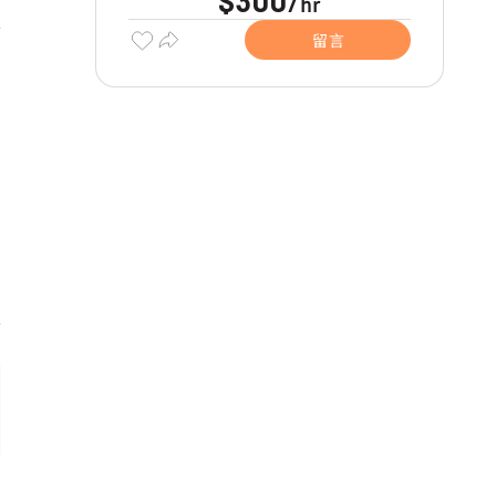
$300
hr
/
留言