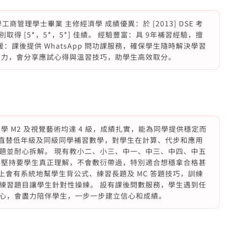
工商管理學士畢業 主修經濟學 成績優異：於 [2013] DSE 考
分別取得 [5*，5*，5*] 佳績。 經驗豐富：具 9年補習經驗，擅
支援：課後提供 WhatsApp 問功課服務，確保學生隨時解決學習
壓力，會分享應試心得與溫習技巧，助學生高效取分。
級，數學 M2 及視覺藝術均達 4 級，成績扎實，能為同學提供穩定而
一直替低年級及同級同學補習數學，對學生在計算、代步和應用
題並耐心拆解。 現有教小二、小三、中一、中三、中四、中五
，堅持要學生真正理解，不會敷衍帶過，特別適合想穩拿合格甚
堂上會有系統地幫學生背公式、練習長題及 MC 答題技巧，訓練
練習題目讓學生針對性操練。 設有課後問數服務，學生遇到任
心，會盡力陪伴學生，一步一步建立信心和成績。