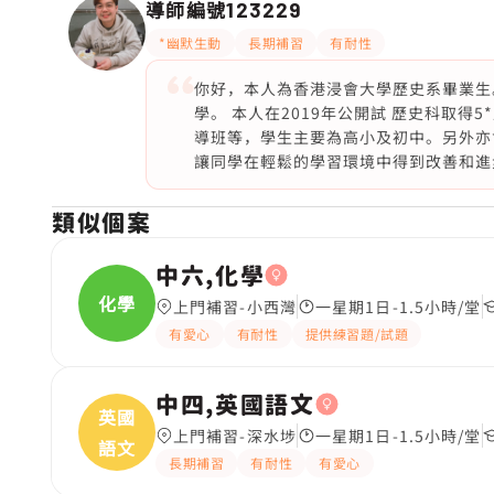
導師編號
123229
*幽默生動
長期補習
有耐性
你好，本人為香港浸會大學歷史系畢業生
學。 本人在2019年公開試 歷史科取得
導班等，學生主要為高小及初中。另外亦
讓同學在輕鬆的學習環境中得到改善和進
類似個案
中六,化學
化學
上門補習-小西灣
一星期1日-1.5小時/堂
有愛心
有耐性
提供練習題/試題
中四,英國語文
英國
上門補習-深水埗
一星期1日-1.5小時/堂
語文
長期補習
有耐性
有愛心