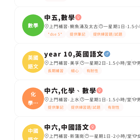
中五,數學
數學
上門補習-鰂魚涌及太古
一星期1日-1.5小
*dse 5*
提供筆記
提供練習題/試題
year 10,英國語文
英國
上門補習-美孚
一星期2日-1.5小時/堂
語文
長期補習
細心
有耐性
中六,化學、數學
化
上門補習-上水
一星期1日-1.5小時/堂
學、
提供筆記
提供練習題/試題
有耐性
數學
中六,中國語文
中國
上門補習-新蒲崗
一星期1日-2小時/堂
語文