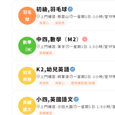
初級,羽毛球
羽毛
上門補習-慈雲山
一星期1日-1小時/堂
球
有愛心
有耐性
中四,數學（M2）
數學
上門補習-美孚
一星期1日-1.5小時/堂
（M2
長期補習
K2,幼兒英語
幼兒
上門補習-將軍澳
一星期2日-1小時/堂
英語
有耐性
有愛心
提供練習題/試題
小四,英國語文
英國
上門補習-沙田大圍
一星期1日-1.5小時/
語文
長期補習