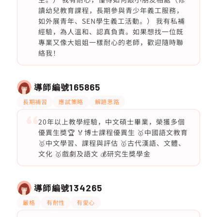
讀幼兒教育課程，長期參與青少年義工服務，
如外展青年、SEN學生義工活動。） 我有私補
經驗，為人溫和、認真負責。如果想找一位既
專業又像大姐姐一樣耐心的老師，歡迎隨時聯
絡我！
導師編號
165865
長期補習
應試策略
解題思路
20年以上教學經驗，中文碩士畢業，榮獲多個
優異生獎🏆 🏅博士課程優異生 🥇中國語文教育
🥇中文學習、課程與評估 🥇古代漢語、文體、
文化 🥇戲劇及語文 💰研究生獎學金
導師編號
134265
嚴格
有耐性
有愛心