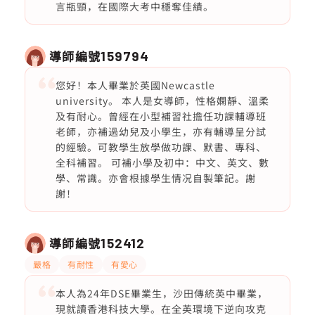
言瓶頸，在國際大考中穩奪佳績。
導師編號
159794
您好！本人畢業於英國Newcastle
university。 本人是女導師，性格嫻靜、溫柔
及有耐心。曾經在小型補習社擔任功課輔導班
老師，亦補過幼兒及小學生，亦有輔導呈分試
的經驗。可教學生放學做功課、默書、專科、
全科補習。 可補小學及初中：中文、英文、數
學、常識。亦會根據學生情况自製筆記。謝
謝！
導師編號
152412
嚴格
有耐性
有愛心
本人為24年DSE畢業生，沙田傳統英中畢業，
現就讀香港科技大學。在全英環境下逆向攻克