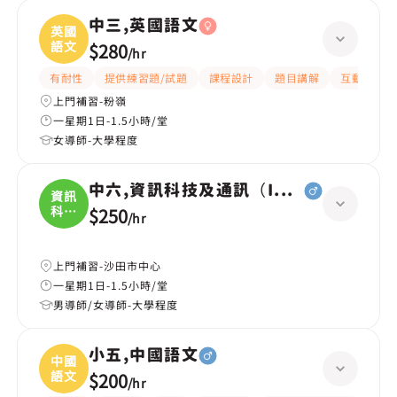
中三,英國語文
英國
語文
$280
/
hr
有耐性
提供練習題/試題
課程設計
題目講解
互動教學
上門補習-粉嶺
一星期1日-1.5小時/堂
女導師-大學程度
中六,資訊科技及通訊（ICT）
資訊
科技
$250
/
hr
及
上門補習-沙田市中心
一星期1日-1.5小時/堂
男導師/女導師-大學程度
小五,中國語文
中國
語文
$200
/
hr