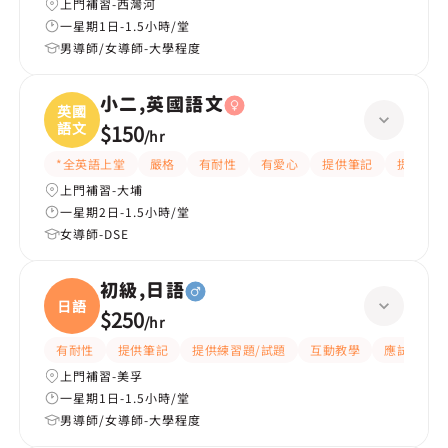
上門補習-西灣河
一星期1日-1.5小時/堂
男導師/女導師-大學程度
小二,英國語文
英國
語文
$150
/
hr
*全英語上堂
嚴格
有耐性
有愛心
提供筆記
提供練習
上門補習-大埔
一星期2日-1.5小時/堂
女導師-DSE
初級,日語
日語
$250
/
hr
有耐性
提供筆記
提供練習題/試題
互動教學
應試策略
上門補習-美孚
一星期1日-1.5小時/堂
男導師/女導師-大學程度