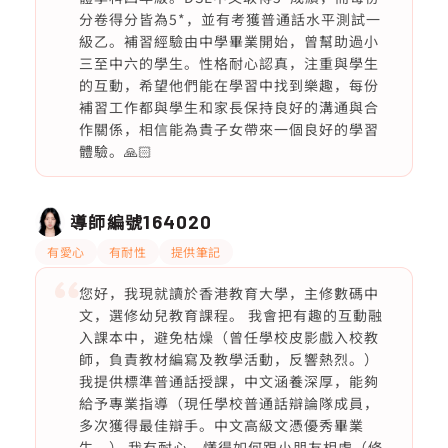
分卷得分皆為5*，並有考獲普通話水平測試一
級乙。補習經驗由中學畢業開始，曾幫助過小
三至中六的學生。性格耐心認真，注重與學生
的互動，希望他們能在學習中找到樂趣，每份
補習工作都與學生和家長保持良好的溝通與合
作關係，相信能為貴子女帶來一個良好的學習
體驗。🙏🏻
導師編號
164020
有愛心
有耐性
提供筆記
您好，我現就讀於香港教育大學，主修數碼中
文，選修幼兒教育課程。 我會把有趣的互動融
入課本中，避免枯燥（曾任學校皮影戲入校教
師，負責教材編寫及教學活動，反響熱烈。）
我提供標準普通話授課，中文涵養深厚，能夠
給予專業指導（現任學校普通話辯論隊成員，
多次獲得最佳辯手。中文高級文憑優秀畢業
生。） 我有耐心，懂得如何跟小朋友相處（修