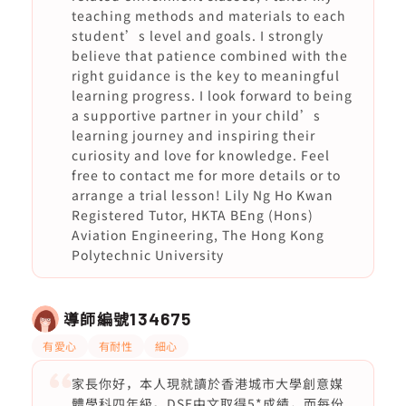
teaching methods and materials to each
student’s level and goals. I strongly
believe that patience combined with the
right guidance is the key to meaningful
learning progress. I look forward to being
a supportive partner in your child’s
learning journey and inspiring their
curiosity and love for knowledge. Feel
free to contact me for more details or to
arrange a trial lesson! Lily Ng Ho Kwan
Registered Tutor, HKTA BEng (Hons)
Aviation Engineering, The Hong Kong
Polytechnic University
導師編號
134675
有愛心
有耐性
細心
家長你好，本人現就讀於香港城市大學創意媒
體學科四年級。DSE中文取得5*成績，而每份