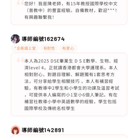
您好！我是陳老師，有15年教授國際學校中文
（普教中）的豐富經驗。自備教材，歡迎***！
有興趣聯繫我！
導師編號
162674
*全英語上堂
有耐性
有愛心
本人為2025 DSE畢業生 D S E數學、生物、經
濟level 4。正就讀香港都會大學護理系。本人
相對耐心，對題目理解、解題獨有1套思考方
法，可分享給學生相關技巧 ，本人有補習經
驗，有教導中2學生和小學生的功課及溫習考試
，可提供本人編寫的小1至小6個人筆記。有在
補習社教導小學中英語數學的經驗，學生包括
國際學校及傳統名校學生
導師編號
142891