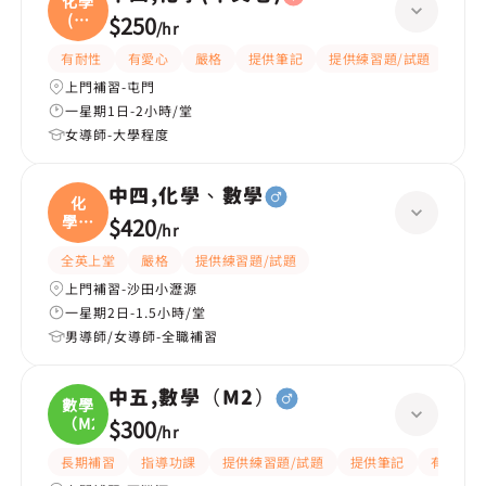
化學
(中
$250
/
hr
文
有耐性
有愛心
嚴格
提供筆記
提供練習題/試題
指導
上門補習-屯門
一星期1日-2小時/堂
女導師-大學程度
中四,化學、數學
化
學、
$420
/
hr
數學
全英上堂
嚴格
提供練習題/試題
上門補習-沙田小瀝源
一星期2日-1.5小時/堂
男導師/女導師-全職補習
中五,數學（M2）
數學
（M2
$300
/
hr
長期補習
指導功課
提供練習題/試題
提供筆記
有耐性