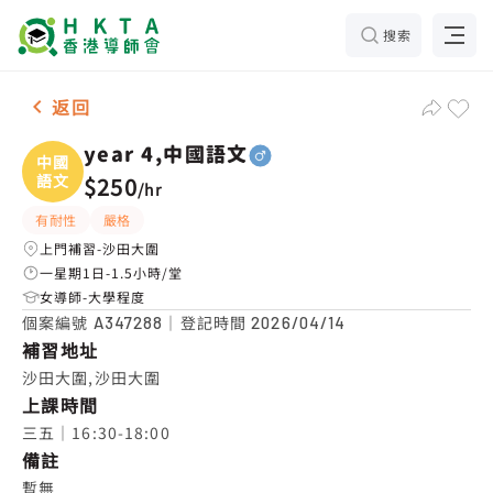
搜索
男-1名 year 4,中國語文，沙田大圍 補習推介
返回
year 4,中國語文
中國
語文
$250
/
hr
有耐性
嚴格
上門補習-沙田大圍
一星期1日-1.5小時/堂
女導師-大學程度
個案編號
｜登記時間
A347288
2026/04/14
補習地址
沙田大圍,沙田大圍
上課時間
三五｜16:30-18:00
備註
暫無