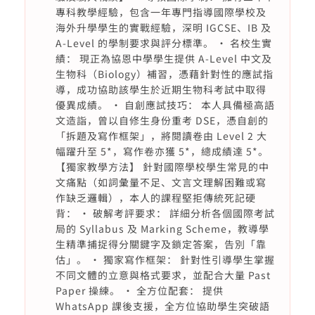
專科教學經驗，包含一年專門指導國際學校及
海外升學學生的實戰經驗，深明 IGCSE、IB 及
A-Level 的學制要求與評分標準。 • 名校生實
績： 現正為協恩中學學生提供 A-Level 中文及
生物科（Biology）補習，憑藉針對性的應試指
導，成功協助該學生於近期生物科考試中取得
優異成績。 • 自創應試技巧： 本人具備極高語
文造詣，曾以自修生身份重考 DSE，憑自創的
「拆題及寫作框架」，將閱讀卷由 Level 2 大
幅躍升至 5*，寫作卷亦獲 5*，總成績達 5*。
【獨家教學方法】 針對國際學校學生常見的中
文痛點（如詞彙量不足、文言文理解困難或寫
作缺乏邏輯），本人的課程堅拒傳統死記硬
背： • 破解考評要求： 詳細分析各個國際考試
局的 Syllabus 及 Marking Scheme，教導學
生精準捕捉得分關鍵字及鎖定答案，告別「靠
估」。 • 獨家寫作框架： 針對性引導學生掌握
不同文體的立意與格式要求，並配合大量 Past
Paper 操練。 • 全方位配套： 提供
WhatsApp 課後支援，全方位協助學生突破語