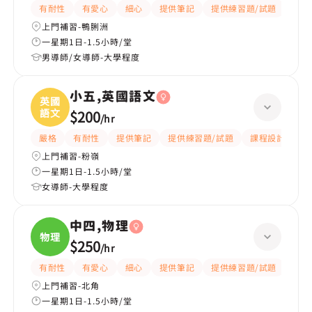
有耐性
有愛心
細心
提供筆記
提供練習題/試題
題目
上門補習-鴨脷洲
一星期1日-1.5小時/堂
男導師/女導師-大學程度
小五,英國語文
英國
語文
$200
/
hr
嚴格
有耐性
提供筆記
提供練習題/試題
課程設計
應
上門補習-粉嶺
一星期1日-1.5小時/堂
女導師-大學程度
中四,物理
物理
$250
/
hr
有耐性
有愛心
細心
提供筆記
提供練習題/試題
指導
上門補習-北角
一星期1日-1.5小時/堂