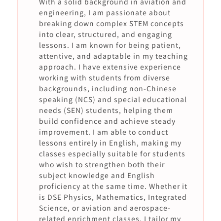
With a solid background in aviation and
engineering, I am passionate about
breaking down complex STEM concepts
into clear, structured, and engaging
lessons. I am known for being patient,
attentive, and adaptable in my teaching
approach. I have extensive experience
working with students from diverse
backgrounds, including non-Chinese
speaking (NCS) and special educational
needs (SEN) students, helping them
build confidence and achieve steady
improvement. I am able to conduct
lessons entirely in English, making my
classes especially suitable for students
who wish to strengthen both their
subject knowledge and English
proficiency at the same time. Whether it
is DSE Physics, Mathematics, Integrated
Science, or aviation and aerospace-
related enrichment classes, I tailor my