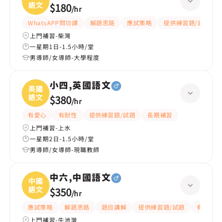
語文
$180
/
hr
WhatsAPP問功課
解題思路
應試策略
提供練習題/試題
上門補習-柴灣
一星期1日-1.5小時/堂
男導師/女導師-大學程度
小四,英國語文
英國
語文
$380
/
hr
有愛心
有耐性
提供練習題/試題
長期補習
上門補習-上水
一星期2日-1.5小時/堂
男導師/女導師-現職教師
中六,中國語文
中國
語文
$350
/
hr
應試策略
解題思路
題目講解
提供練習題/試題
有耐性
上門補習-牛池灣