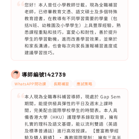
您好！本人曾任小學教師廿載，現為全職補習
老師，已修畢教育文憑、語文碩士及多個特殊
教育證書，在教導有不同學習需要的學童（包
括N班、幼稚園及小學學生）上具豐厚經驗，熟
悉課程重點和技巧，富愛心和耐性，善於提升
學生的學習動機，進而改善學習效果，並樂於
和家長溝通，也會每次向家長滙報補習進度或
建議學習技巧。
導師編號
142739
WhatsAPP問功課
長期補習
應試策略
本人現為全職專科補習導師，現處於 Gap Sem
期間，能提供極具彈性的平日及週末上課時
間，完美配合國際學校學生的時間表。本人具
備香港大學（HKU）護理學系錄取背景，擁有
扎實的理科及語文基礎，能以流利雙語（英語
及標準普通話）進行高效授課。 【豐富教學經
驗及驕人戰績】 • 專教國際學制： 擁有三年半