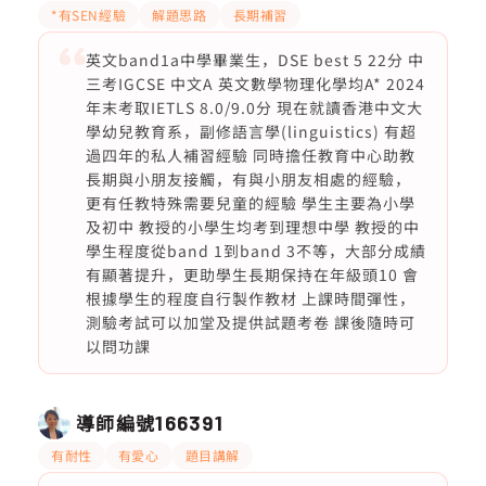
*有SEN經驗
解題思路
長期補習
英文band1a中學畢業生，DSE best 5 22分 中
三考IGCSE 中文A 英文數學物理化學均A* 2024
年末考取IETLS 8.0/9.0分 現在就讀香港中文大
學幼兒教育系，副修語言學(linguistics) 有超
過四年的私人補習經驗 同時擔任教育中心助教
長期與小朋友接觸，有與小朋友相處的經驗，
更有任教特殊需要兒童的經驗 學生主要為小學
及初中 教授的小學生均考到理想中學 教授的中
學生程度從band 1到band 3不等，大部分成績
有顯著提升，更助學生長期保持在年級頭10 會
根據學生的程度自行製作教材 上課時間彈性，
測驗考試可以加堂及提供試題考卷 課後隨時可
以問功課
導師編號
166391
有耐性
有愛心
題目講解