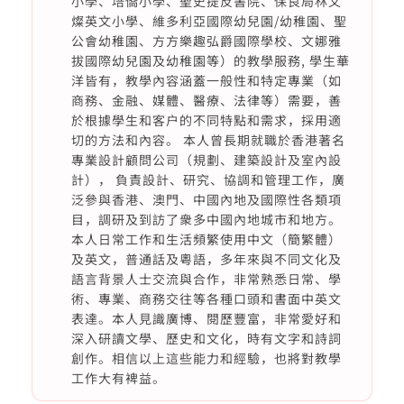
小學、培僑小學、聖史提反書院、保良局林文
燦英文小學、維多利亞國際幼兒園/幼稚園、聖
公會幼稚園、方方樂趣弘爵國際學校、文娜雅
拔國際幼兒園及幼稚園等）的教學服務, 學生華
洋皆有，教學內容涵蓋一般性和特定專業（如
商務、金融、媒體、醫療、法律等）需要，善
於根據學生和客户的不同特點和需求，採用適
切的方法和內容。 本人曾長期就職於香港著名
專業設計顧問公司（規劃、建築設計及室內設
計）， 負責設計、研究、協調和管理工作，廣
泛參與香港、澳門、中國內地及國際性各類項
目，調研及到訪了衆多中國內地城市和地方。
本人日常工作和生活頻繁使用中文（簡繁體）
及英文，普通話及粵語，多年來與不同文化及
語言背景人士交流與合作，非常熟悉日常、學
術、專業、商務交往等各種口頭和書面中英文
表達。本人見識廣博、閱歷豐富，非常愛好和
深入研讀文學、歷史和文化，時有文字和詩詞
創作。相信以上這些能力和經驗，也將對教學
工作大有裨益。