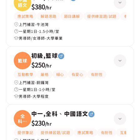
語文
$380
/
hr
應試策略
解題思路
題目講解
提供練習題/試題
有耐性
上門補習-牛池灣
一星期1日-1.5小時/堂
男導師/女導師-大學畢業
初級,籃球
籃球
$250
/
hr
互動教學
嚴格
細心
有愛心
有耐性
上門補習-銅鑼灣
一星期1日-1小時/堂
男導師-大學程度
中一,全科、中國語文
全
科、
$230
/
hr
中國
提供筆記
提供練習題/試題
應試策略
有耐性
互動教學