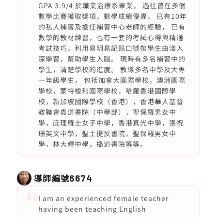
GPA 3.9/4 於職業治療系畢業， 過往曾在多個
數學比賽獲取獎項，數學成績優異， 已有10年
的私人補習及擔任補習中心老師的經驗， 已有
數學的教材練習，也有一套的考試心得與精通
考試技巧，利用易明易記既口號帶學生由淺入
深學習，幫助學生入腦。 現時有多名補習中的
學生，清楚學校的進度。 教導多名中學及大專
一年級學生， 包括加拿大國際學校，澳洲國際
學校，蒙特梭利國際學校，哈羅香港國際學
校，新加坡國際學校（香港），香港華人基督
教聯會真道書院（中學部），聖保羅男女中
學，庇理羅士女子中學，香港真光中學，張祝
珊英文中學，聖士提反書院，聖保羅男女中
學，林大輝中學，播道書院等等。
導師編號
6674
I am an experienced female teacher
having been teaching English