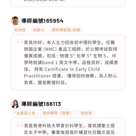
導師編號
165954
有耐性
有愛心
提供練習題/試題
家長你好，本人主力招收初中理科學生，任職
跨國企業 (MNC) 產品工程師，於公開考試取得
優異成績，包括 : 物理 5* 化學 5* 生物 5， 中
學時就讀band 1 英文中學，品格良好，成績甚
佳， 持有 Certificate in Early Child
Practitioner 證書， 懂得因材施教，為人耐心
負責，擅長數理科目。
導師編號
166113
*全英語上堂
提供教琴（音樂）
有耐性
我是香港科技大學會計科學生，曾就讀聖士提
反女子中學。畢業後我曾於補習社任職文員及