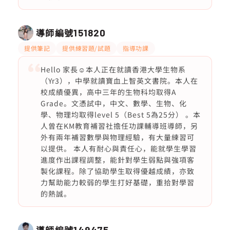
導師編號
151820
提供筆記
提供練習題/試題
指導功課
Hello 家長☺️本人正在就讀香港大學生物系
（Yr3），中學就讀寶血上智英文書院。本人在
校成績優異，高中三年的生物科均取得A
Grade。文憑試中，中文、數學、生物、化
學、物理均取得level 5（Best 5為25分） 。本
人曾在KM教育補習社擔任功課輔導班導師，另
外有兩年補習數學與物理經驗，有大量練習可
以提供。 本人有耐心與責任心，能就學生學習
進度作出課程調整，能針對學生弱點與強項客
製化課程。除了協助學生取得優越成績，亦致
力幫助能力較弱的學生打好基礎，重拾對學習
的熱誠。
導師編號
149475