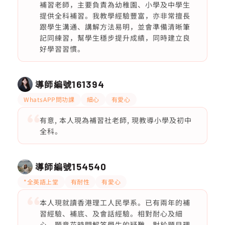
補習老師，主要負責為幼稚園、小學及中學生
提供全科補習。我教學經驗豐富，亦非常擅長
跟學生溝通、講解方法易明，並會準備清晰筆
記同練習，幫學生穩步提升成績，同時建立良
好學習習慣。
導師編號
161394
WhatsAPP問功課
細心
有愛心
有意, 本人現為補習社老師, 現教導小學及初中
全科。
導師編號
154540
*全英語上堂
有耐性
有愛心
本人現就讀香港理工人民學系。已有兩年的補
習經驗、補底、及會話經驗。相對耐心及細
心，願意花時間解答學生的疑難，對於題目理