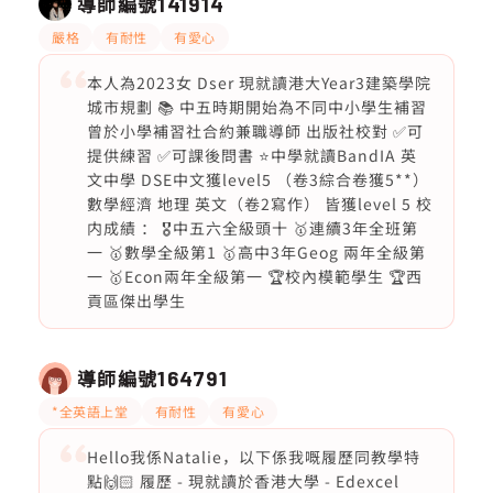
導師編號
141914
嚴格
有耐性
有愛心
本人為2023女 Dser 現就讀港大Year3建築學院
城市規劃 📚 中五時期開始為不同中小學生補習
曾於小學補習社合約兼職導師 出版社校對 ✅可
提供練習 ✅可課後問書 ⭐️中學就讀BandIA 英
文中學 DSE中文獲level5 （卷3綜合卷獲5**）
數學經濟 地理 英文（卷2寫作） 皆獲level 5 校
内成績 ： 🎖️中五六全級頭十 🥇連續3年全班第
一 🥇數學全級第1 🥇高中3年Geog 兩年全級第
一 🥇Econ兩年全級第一 🏆校內模範學生 🏆西
貢區傑出學生
導師編號
164791
*全英語上堂
有耐性
有愛心
Hello我係Natalie，以下係我嘅履歷同教學特
點🙌🏻 履歷 - 現就讀於香港大學 - Edexcel