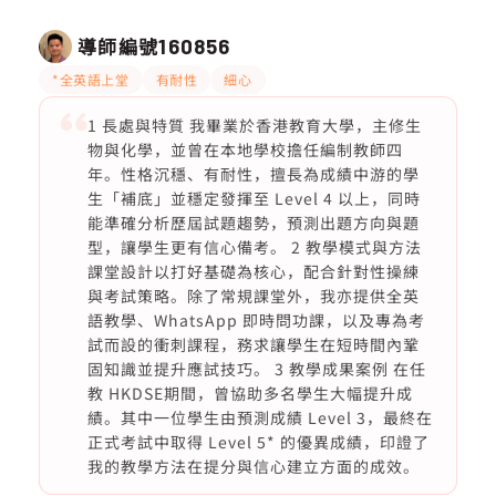
導師編號
160856
*全英語上堂
有耐性
細心
1 長處與特質 我畢業於香港教育大學，主修生
物與化學，並曾在本地學校擔任編制教師四
年。性格沉穩、有耐性，擅長為成績中游的學
生「補底」並穩定發揮至 Level 4 以上，同時
能準確分析歷屆試題趨勢，預測出題方向與題
型，讓學生更有信心備考。 2 教學模式與方法
課堂設計以打好基礎為核心，配合針對性操練
與考試策略。除了常規課堂外，我亦提供全英
語教學、WhatsApp 即時問功課，以及專為考
試而設的衝刺課程，務求讓學生在短時間內鞏
固知識並提升應試技巧。 3 教學成果案例 在任
教 HKDSE期間，曾協助多名學生大幅提升成
績。其中一位學生由預測成績 Level 3，最終在
正式考試中取得 Level 5* 的優異成績，印證了
我的教學方法在提分與信心建立方面的成效。