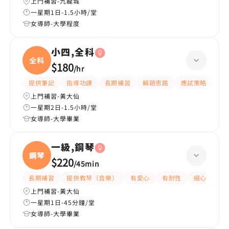
上門補習-九龍城
一星期1日-1.5小時/堂
女導師-大學程度
小四,全科
全科
$180
/
hr
提供筆記
指導功課
長期補習
解題思路
應試策略
提
上門補習-黃大仙
一星期2日-1.5小時/堂
女導師-大學畢業
一級,鋼琴
鋼琴
$220
/
45min
長期補習
提供教琴（音樂）
有愛心
有耐性
細心
上門補習-黃大仙
一星期1日-45分鐘/堂
女導師-大學畢業