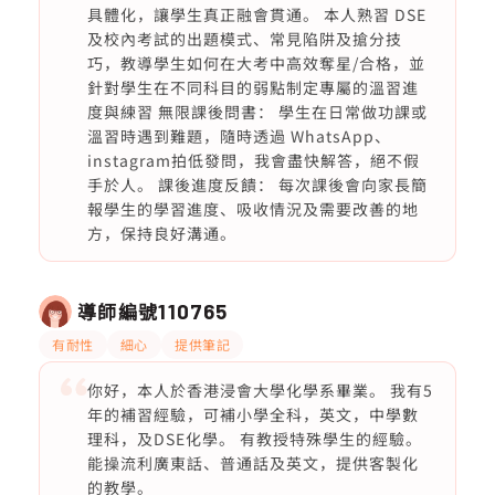
具體化，讓學生真正融會貫通。 本人熟習 DSE
及校內考試的出題模式、常見陷阱及搶分技
巧，教導學生如何在大考中高效奪星/合格，並
針對學生在不同科目的弱點制定專屬的溫習進
度與練習 無限課後問書： 學生在日常做功課或
溫習時遇到難題，隨時透過 WhatsApp、
instagram拍低發問，我會盡快解答，絕不假
手於人。 課後進度反饋： 每次課後會向家長簡
報學生的學習進度、吸收情況及需要改善的地
方，保持良好溝通。
導師編號
110765
有耐性
細心
提供筆記
你好，本人於香港浸會大學化學系畢業。 我有5
年的補習經驗，可補小學全科，英文，中學數
理科，及DSE化學。 有教授特殊學生的經驗。
能操流利廣東話、普通話及英文，提供客製化
的教學。