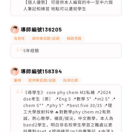
【個人優勢】 可提供本人編寫的中一至中六個
人筆記和練習 地點可以遷就學生
導師編號
136205
有耐性
提供練習題/試題
解題思路
5年經驗
導師編號
158394
嚴格
提供練習題/試題
指導功課
《尋學生》 core phy chem M2私補 📍2024
dse考生（男） 📍Eng 5 📍數學 5* 📍m2 5* 📍
chem 5** 📍phy 5* 📍best five 30/35 📍理
工大學放射科☢️ 🔥對數學phy chem m2有熱
誠，熱心教學，補底/拔尖，中文教學，本人為
band2學生，明白非名校學生學習之難處以更
好應對dse❗️ 📌提供練習/m2自備筆記 📌由淺入