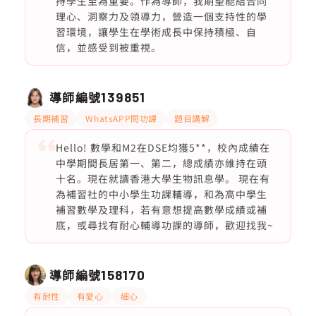
持學生至為重要。作為導師，我期望能結合同
理心、洞察力及領導力，營造一個支持性的學
習環境，讓學生在學術成長中保持積極、自
信，並感受到被重視。
導師編號
139851
長期補習
WhatsAPP問功課
題目講解
Hello! 數學和M2在DSE均獲5**，校內成績在
中學期間長居第一、第二，總成績亦維持在頭
十名。現在就讀香港大學生物訊息學。 現在有
為補習社的中小學生功課輔導，和為高中學生
補習數學及理科，若有意想提高數學成績或補
底，或尋找有耐心輔導功課的導師，歡迎找我~
導師編號
158170
有耐性
有愛心
細心