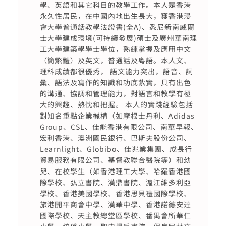
學、英語和其它科目的教學工作。本人是香港
永久性居民，在中國內地出生長大，獲香港浸
會大學普通話教學法證書(全A)、悉尼新南威爾
士大學建成環境(可持續發展)碩士及廣州華南理
工大學建築學學士學位，熟練掌握及應用中文
（簡繁體）及英文，普通話及粵語。本人文、
理科成績都很優秀， 語文能力突出，語音、詞
彙、語法及寫作的知識和功底紮實，具有出色
的溝通、協調和管理能力，對語言和教學有極
大的興趣、熱忱和把握。 本人的實踐經驗包括
對知名重點企業機構（如摩根士丹利、Adidas
Group、CSL、佳能香港有限公司、南華早報、
宏利香港、澳洲國民銀行、巴斯夫股份公司、
Learnlight、Globibo、佳兆業集團、成長行
貿易服務有限公司、基督教聯合醫院等）和幼
兒、在校學生（如香港理工大學、哈羅香港國
際學校、弘立書院、漢鼎書院、滬江維多利亞
學校、香港美國學校、香港思貝禮國際學校、
旅港開平商會中學、漢華中學、香港諾德安達
國際學校、天主教總堂區學校、番禺會所華仁