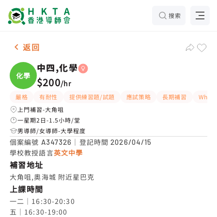
搜索
女-1名 中四,化學，大角咀 補習推介
返回
中四,化學
化學
$200
/
hr
嚴格
有耐性
提供練習題/試題
應試策略
長期補習
What
上門補習-大角咀
一星期2日-1.5小時/堂
男導師/女導師-大學程度
個案編號
｜登記時間
A347326
2026/04/15
學校教授語言
英文中學
補習地址
大角咀,奧海城 附近星巴克
上課時間
一二｜16:30-20:30

五｜16:30-19:00