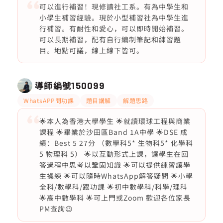
可以進行補習！現修讀社工系。有為中學生和
小學生補習經驗。現於小型補習社為中學生進
行補習。有耐性和愛心，可以即時開始補習。
可以長期補習，配有自行編制筆記和練習題
目。地點可議，線上線下皆可。
導師編號
150099
WhatsAPP問功課
題目講解
解題思路
🌟本人為香港大學學生 🌟就讀環球工程與商業
課程 🌟畢業於沙田區Band 1A中學 🌟DSE 成
績：Best 5 27分 （數學科5* 生物科5* 化學科
5 物理科 5） 🌟以互動形式上課，讓學生在回
答過程中思考以鞏固知識 🌟可以提供練習讓學
生操練 🌟可以隨時WhatsApp解答疑問 🌟小學
全科/數學科/跟功課 🌟初中數學科/科學/理科
🌟高中數學科 🌟可上門或Zoom 歡迎各位家長
PM查詢😉