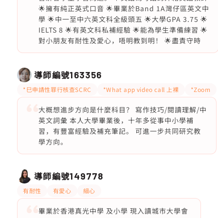
🌟擁有純正英式口音 🌟畢業於Band 1A灣仔區英文中
學 🌟中一至中六英文科全級頭五 🌟大學GPA 3.75 🌟
IELTS 8 🌟有英文科私補經驗 🌟能為學生準備練習 🌟
對小朋友有耐性及愛心，唔明教到明！ 🌟盡責守時
導師編號
163356
*巳申請性罪行核查SCRC
*What app video call 上裸
*Zoom
大概想進步方向是什麼科目？ 寫作技巧/閱讀理解/中
英文詞彙 本人大學畢業後，十年多從事中小學補
習，有豐富經驗及補充筆記。 可進一步共同研究教
學方向。
導師編號
149778
有耐性
有愛心
細心
畢業於香港真光中學 及小學 現入讀城市大學會