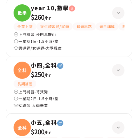
year 10,數學
數學
$260
/
hr
全英上堂
提供練習題/試題
解題思路
題目講解
應試策略
上門補習-沙田馬鞍山
一星期1日-1.5小時/堂
男導師/女導師-大學程度
小四,全科
全科
$250
/
hr
長期補習
上門補習-筲箕灣
一星期2日-1.5小時/堂
女導師-大學畢業
小五,全科
全科
$200
/
hr