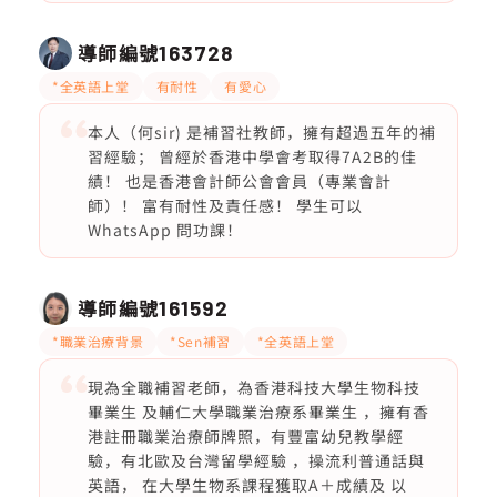
導師編號
163728
*全英語上堂
有耐性
有愛心
本人（何sir) 是補習社教師，擁有超過五年的補
習經驗； 曾經於香港中學會考取得7A2B的佳
績！ 也是香港會計師公會會員（專業會計
師）！ 富有耐性及責任感！ 學生可以
WhatsApp 問功課！
導師編號
161592
*職業治療背景
*Sen補習
*全英語上堂
現為全職補習老師，為香港科技大學生物科技
畢業生 及輔仁大學職業治療系畢業生 ，擁有香
港註冊職業治療師牌照，有豐富幼兒教學經
驗，有北歐及台灣留學經驗 ，操流利普通話與
英語， 在大學生物系課程獲取A＋成績及 以