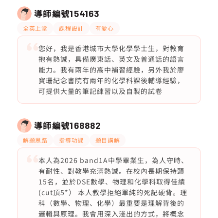
導師編號
154163
全英上堂
課程設計
有愛心
您好，我是香港城市大學化學學士生，對教育
抱有熱誠，具備廣東話、英文及普通話的語言
能力。我有兩年的高中補習經驗，另外我於廖
寶珊紀念書院有兩年的化學科課後輔導經驗，
可提供大量的筆記練習以及自製的試卷
導師編號
168882
解題思路
指導功課
題目講解
本人為2026 band1A中學畢業生，為人守時、
有耐性、對教學充滿熱誠。在校內長期保持頭
15名，並於DSE數學、物理和化學科取得佳績
(cut頂5*） 本人教學拒絕單純的死記硬背。理
科（數學、物理、化學）最重要是理解背後的
邏輯與原理。我會用深入淺出的方式，將概念