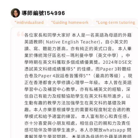
導師編號
154996
*inidividualised
*Guiding homework
*Long-term tutoring
各位家長和同學大家好 本人是一名英語為母語的外藉
英語教師( Native English Teacher)，自小英文的
讀、寫、聽能力甚高，亦有純正的英式口音。 本人畢
業於傳統灣仔區名校—瑪利曼中學（英文中學），中
學時期在英文科獲取多個成績優異獎。2024年DSE文
憑試英文科總成績獲得5* 的佳績，而Paper 3聆聽綜
合卷及Paper 4說話卷皆獲得5**（最高的等級）。現
正在香港都會大學修讀心理學一年級。 本人曾在英語
學習中心及補習中心教學，亦有私補英文的經驗，深
信自己有能力及經驗協助學生在英文科有所進步，以
生動有趣的教學方法加強學生在英文科的基礎及興
趣。本人亦樂意根據學生的需要和程度制定合適的教
學模式和給予適當的練習。 本人富有耐心和責任感，
亦十分喜愛與小朋友相處，相信自己的親和力及責任
感可陪伴及帶領學生進步。本人亦開放whatsapp 問
書解答學生學習問題。 🌟英語為母語的外藉英語教師