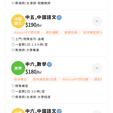
男導師/女導師-現職教師
中五,中國語文
中國
語文
$190
/
hr
WhatsAPP問功課
題目講解
解題思路
提供練習題/試題
上門/視像皆可-油塘
一星期1日-1.5小時/堂
男導師-大學畢業
中六,數學
數學
$180
/
hr
提供筆記
提供練習題/試題
WhatsAPP問功課
題目講解
視像補習
一星期2日-2小時/堂
男導師/女導師-大學程度
中六,中國語文
中國