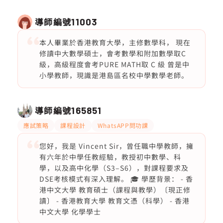
導師編號
11003
本人畢業於香港教育大學，主修數學科， 現在
修讀中大數學碩士，會考數學和附加數學取C
級，高級程度會考PURE MATH取 C 級 曾是中
小學教師，現識是港島區名校中學數學老師。
導師編號
165851
應試策略
課程設計
WhatsAPP問功課
您好，我是 Vincent Sir，曾任職中學教師，擁
有六年於中學任教經驗，教授初中數學、科
學，以及高中化學（S3–S6），對課程要求及
DSE考核模式有深入理解。 🎓 學歷背景： - 香
港中文大學 教育碩士（課程與教學）〔現正修
讀〕 - 香港教育大學 教育文憑（科學） - 香港
中文大學 化學學士