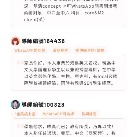
深，幫清concept 📌可WhatsApp問書問爆我
👼🏿對象：中四至中六 科目：core&M2
chem(英）
導師編號
164436
WhatsAPP問功課
長期補習
提供練習題/試題
家長你好，本人畢業於港島英文名校，現為中
文大學護理系學生以及兼職補習導師，在中學
以英文選修化學、生物、歷史科，有local及國
際學校補習經驗，同時有教導SEN學生經歷。
導師編號
100323
*全英語上堂
WhatsAPP問功課
長期補習
學無他求，唯真而已；教有所長，乃專以致！
本人勝任普通話、粵語、中文（簡繁體）、數