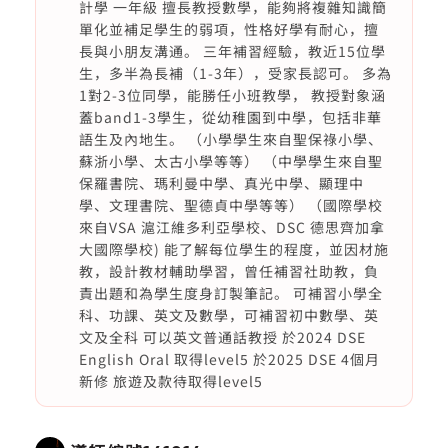
計學 一年級 擅長教授數學，能夠將複雜知識簡
單化並補足學生的弱項，性格好學有耐心，擅
長與小朋友溝通。 三年補習經驗，教近15位學
生，多半為長補（1-3年），受家長認可。 多為
1對2-3位同學，能勝任小班教學， 教授對象涵
蓋band1-3學生，從幼稚園到中學，包括非華
語生及內地生。 （小學學生來自聖保祿小學、
蘇浙小學、太古小學等等） （中學學生來自聖
保羅書院、瑪利曼中學、真光中學、顯理中
學、文理書院、聖德貞中學等等） （國際學校
來自VSA 滬江維多利亞學校、DSC 德思齊加拿
大國際學校) 能了解每位學生的程度，並因材施
教，設計教材輔助學習，曾任補習社助教，負
責出題和為學生度身訂製筆記。 可補習小學全
科、功課、英文及數學，可補習初中數學、英
文及全科 可以英文普通話教授 於2024 DSE
English Oral 取得level5 於2025 DSE 4個月
新修 旅遊及款待取得level5