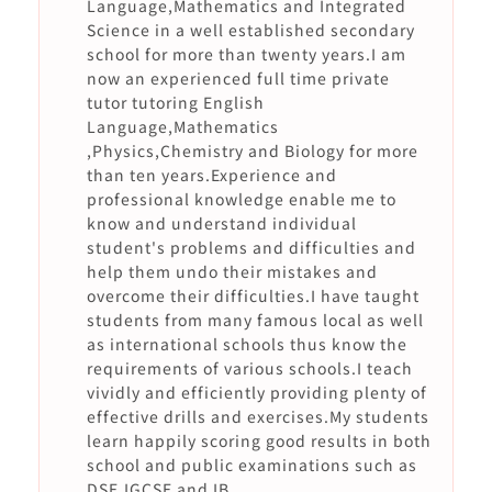
Language,Mathematics and Integrated
Science in a well established secondary
school for more than twenty years.I am
now an experienced full time private
tutor tutoring English
Language,Mathematics
,Physics,Chemistry and Biology for more
than ten years.Experience and
professional knowledge enable me to
know and understand individual
student's problems and difficulties and
help them undo their mistakes and
overcome their difficulties.I have taught
students from many famous local as well
as international schools thus know the
requirements of various schools.I teach
vividly and efficiently providing plenty of
effective drills and exercises.My students
learn happily scoring good results in both
school and public examinations such as
DSE,IGCSE and IB.