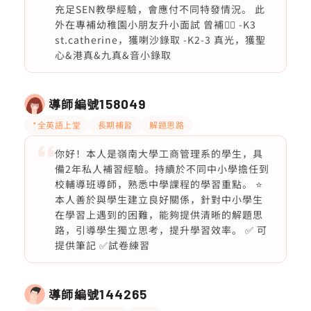
充足SEN教學經驗，會應付不同特發情況。 此
外在專補幼稚園小朋友升小面試 曾補👇🏻 -K3
st.catherine，獲喇沙錄取 -K2-3 真光，獲聖
心&港真&九真&音小錄取
導師編號
158049
*全英語上堂
長期補習
解題思路
你好！本人是嶺南大學工商管理系的學生，具
備2年私人補習經驗。持續於不同中小學擔任到
校輔導班導師，熟悉中學課程的學習重點。 ⭐️
本人善於與學生建立良好關係，針對中小學生
在學習上遇到的困難，能夠提供清晰的解題思
路，引導學生獨立思考，提升學習效率。 ✅ 可
提供筆記 ✅試卷練習
導師編號
144265