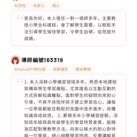
有耐性
有愛心
細心
家長你好，本人擔任一對一導師多年，主要教
授小學全科課程，會了解學生需要，以輕鬆手
法引導學生愉快學習，令學生自律，從而提升
成績。
導師編號
163319
WhatsAPP問功課
長期補習
應試策略
1. 本人深耕小學補習領域多年，熟悉本地課程
架構與學生學習痛點，尤其擅長以生動互動的
方式拆解知識難點。面對學生的疑問向來耐心
引導，不疾不徐陪伴孩子建立學習信心，讓每
一位學員都能在輕鬆的氛圍中逐步進步，收穫
知識與成就感。 2. 累積多年小學補習經驗，深
知低年級與高年級學生的學習特質差異，能精
准匹配對應教學方法。向來以極大的耐心對待
每一位學員，細心傾聽學習困惑，反覆講解直