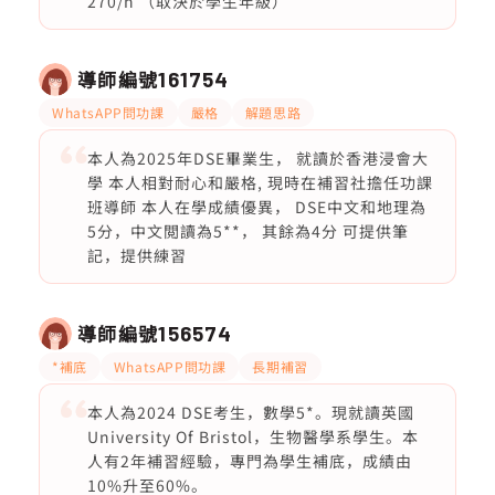
270/h （取決於學生年級）
導師編號
161754
WhatsAPP問功課
嚴格
解題思路
本人為2025年DSE畢業生， 就讀於香港浸會大
學 本人相對耐心和嚴格, 現時在補習社擔任功課
班導師 本人在學成績優異， DSE中文和地理為
5分，中文閲讀為5**， 其餘為4分 可提供筆
記，提供練習
導師編號
156574
*補底
WhatsAPP問功課
長期補習
本人為2024 DSE考生，數學5*。現就讀英國
University Of Bristol，生物醫學系學生。本
人有2年補習經驗，專門為學生補底，成績由
10%升至60%。