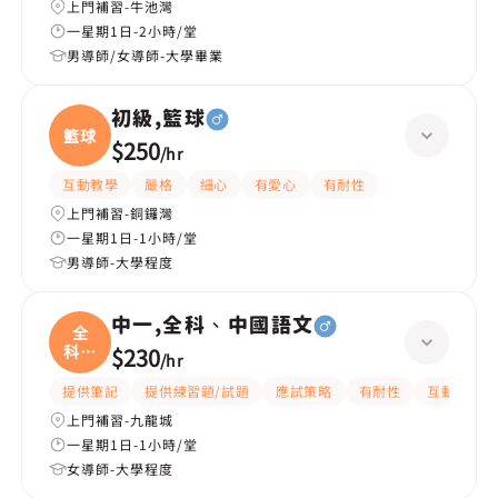
上門補習-牛池灣
一星期1日-2小時/堂
男導師/女導師-大學畢業
初級,籃球
籃球
$250
/
hr
互動教學
嚴格
細心
有愛心
有耐性
上門補習-銅鑼灣
一星期1日-1小時/堂
男導師-大學程度
中一,全科、中國語文
全
科、
$230
/
hr
中國
提供筆記
提供練習題/試題
應試策略
有耐性
互動教學
上門補習-九龍城
一星期1日-1小時/堂
女導師-大學程度