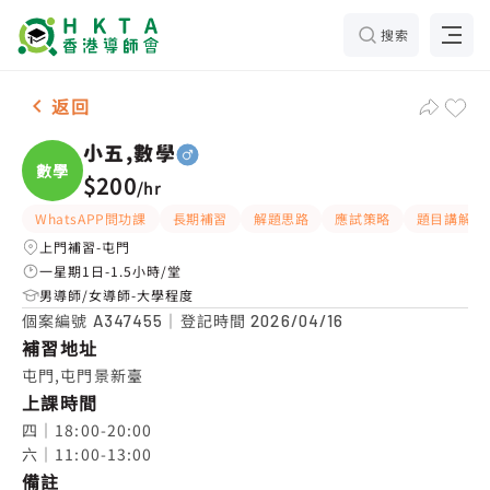
搜索
男-1名 小五,數學，屯門 補習推介
返回
小五,數學
數學
$200
/
hr
WhatsAPP問功課
長期補習
解題思路
應試策略
題目講解
上門補習-屯門
一星期1日-1.5小時/堂
男導師/女導師-大學程度
個案編號
｜登記時間
A347455
2026/04/16
補習地址
屯門,屯門景新臺
上課時間
四｜18:00-20:00

六｜11:00-13:00
備註