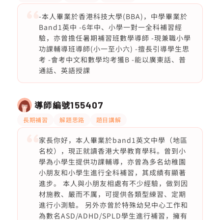
-本人畢業於香港科技大學(BBA)，中學畢業於
Band1英中 -6年中、小學一對一全科補習經
驗，亦曾擔任暑期補習班數學導師 -現兼職小學
功課輔導班導師(小一至小六) -擅長引導學生思
考 -會考中文和數學均考獲B -能以廣東話、普
通話、英語授課
導師編號
155407
長期補習
解題思路
題目講解
家長你好，本人畢業於band1英文中學（地區
名校），現正就讀香港大學教育學科。曾到小
學為小學生提供功課輔導，亦曾為多名幼稚園
小朋友和小學生進行全科補習，其成績有顯著
進步。 本人與小朋友相處有不少經驗，做到因
材施教、嚴而不厲，可提供各類型練習、定期
進行小測驗。 另外亦曾於特殊幼兒中心工作和
為數名ASD/ADHD/SPLD學生進行補習，擁有