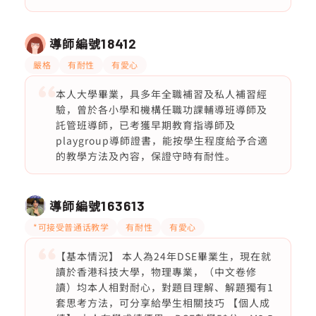
導師編號
18412
嚴格
有耐性
有愛心
本人大學畢業，具多年全職補習及私人補習經
驗，曾於各小學和機構任職功課輔導班導師及
託管班導師，已考獲早期教育指導師及
playgroup導師證書，能按學生程度給予合適
的教學方法及內容，保證守時有耐性。
導師編號
163613
*可接受普通话教学
有耐性
有愛心
【基本情況】 本人為24年DSE畢業生，現在就
讀於香港科技大學，物理專業，（中文卷修
讀）均本人相對耐心，對題目理解、解題獨有1
套思考方法，可分享給學生相關技巧 【個人成