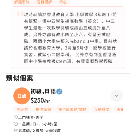
解題思路
題目講解
細心
現時就讀於香港教育大學 小學數學 3年級 目前
有幫緊一個中四學生補底數學（英文），中三
學生最近一次數學測驗成績由五成提升至八
成。另外亦都有教小四至小六，有呈分試經
驗。兩個小六學生都入咗band 1中學。目前就
讀於香港教育大學，3月至5月係一間學校進行
實習，教緊小二數學科。 另外亦有到全香港唔
同中小學校教援stem班，有豐富嘅教學經驗。
類似個案
初級,日語
日語
$250
/
hr
有耐性
提供筆記
提供練習題/試題
互動教學
應試策略
上門補習-美孚
一星期1日-1.5小時/堂
男導師/女導師-大學程度