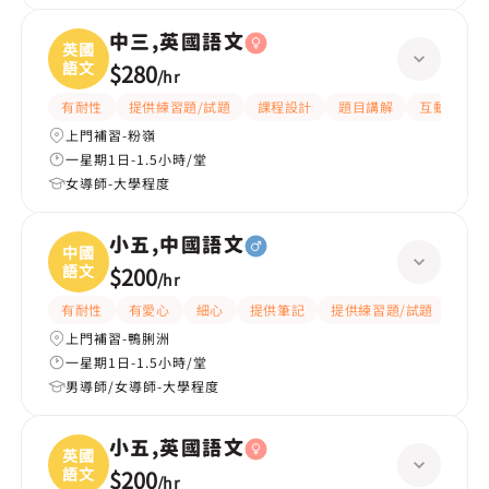
中三,英國語文
英國
語文
$280
/
hr
有耐性
提供練習題/試題
課程設計
題目講解
互動教學
上門補習-粉嶺
一星期1日-1.5小時/堂
女導師-大學程度
小五,中國語文
中國
語文
$200
/
hr
有耐性
有愛心
細心
提供筆記
提供練習題/試題
題目
上門補習-鴨脷洲
一星期1日-1.5小時/堂
男導師/女導師-大學程度
小五,英國語文
英國
語文
$200
/
hr