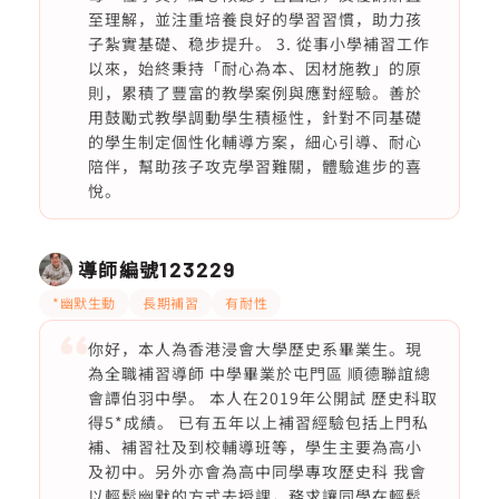
至理解，並注重培養良好的學習習慣，助力孩
子紮實基礎、稳步提升。 3. 從事小學補習工作
以來，始終秉持「耐心為本、因材施教」的原
則，累積了豐富的教學案例與應對經驗。善於
用鼓勵式教學調動學生積極性，針對不同基礎
的學生制定個性化輔導方案，細心引導、耐心
陪伴，幫助孩子攻克學習難關，體驗進步的喜
悅。
導師編號
123229
*幽默生動
長期補習
有耐性
你好，本人為香港浸會大學歷史系畢業生。現
為全職補習導師 中學畢業於屯門區 順德聯誼總
會譚伯羽中學。 本人在2019年公開試 歷史科取
得5*成績。 已有五年以上補習經驗包括上門私
補、補習社及到校輔導班等，學生主要為高小
及初中。另外亦會為高中同學專攻歷史科 我會
以輕鬆幽默的方式去授課，務求讓同學在輕鬆