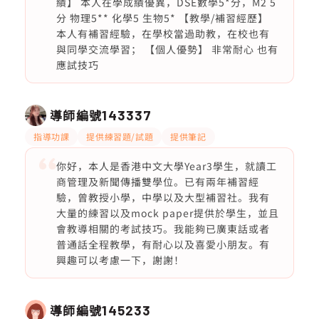
績】 本人在學成績優異，DSE數學5*分，M2 5
分 物理5** 化學5 生物5* 【教學/補習經歷】
本人有補習經驗，在學校當過助教，在校也有
與同學交流學習； 【個人優勢】 非常耐心 也有
應試技巧
導師編號
143337
指導功課
提供練習題/試題
提供筆記
你好，本人是香港中文大學Year3學生，就讀工
商管理及新聞傳播雙學位。已有兩年補習經
驗，曾教授小學，中學以及大型補習社。我有
大量的練習以及mock paper提供於學生，並且
會教導相關的考試技巧。我能夠已廣東話或者
普通話全程教學，有耐心以及喜愛小朋友。有
興趣可以考慮一下，謝謝！
導師編號
145233