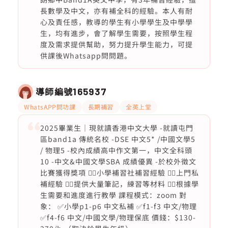
長數學及中文，亦有補全科的經驗。本人有耐
心及責任感，教導的學生有小學學生及中學學
生，均有進步，會了解學生需要，按照學生程
度及需求提供幫助，努力提升學生能力，可提
供課後Whatsapp問問題。
導師編號
165937
WhatsAPP問功課
長期補習
全英上堂
2025畢業生｜現就讀香港中文大學 -就讀屯門
區band1a 傳統名校 -DSE 中文5* /中國文學5
/ 物理5 -校內成績高中作文第一，中文全科頭
10 -中文&中國文學SBA 成績優異 -於校外徵文
比賽獲得獎項 👍🏻小學補習社補習經驗 👍🏻上門私
補經驗 👍🏻提供大量筆記，練習等材料 👍🏻根據學
生需要和進度進行教學 課程模式：zoom 對
象： ✅小學p1-p6 中文私補 ✅f1-f3 中文/物理
✅f4-f6 中文/中國文學/物理保底 價錢：$130-