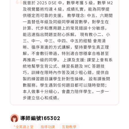
我曾於 2025 DSE 中，數學考獲 5 級，數學 M2
及視覺藝術均達 4 級，成績扎實，能為同學提
供穩定而可靠的支援。 教學理念: 中五、六期間
一直替低年級及同級同學補習數學，對學生在
計算、代步和應用題上的常見錯誤十分敏感，
能迅速指出問題並耐心拆解。 現有教小二、小
三、中一、中三、中四、中五的經驗 會用清
晰、循序漸進的方式講解，堅持要學生真正理
解，不會敷衍帶過，特別適合想穩拿合格甚至
再推高一級的同學。 上課及支援: 課堂上會有系
統地幫學生背公式、練習長題及 MC 答題技
巧，訓練在限時內作答及減少粗心錯，提供自
製的練習題目讓學生針對性操練。 設有課後問
數服務，學生遇到任何題目都可以隨時發問；
本人做事十分細心，會盡力陪伴學生，一步一
步建立信心和成績。
導師編號
165302
*全英語上堂
指導功課
互動教學