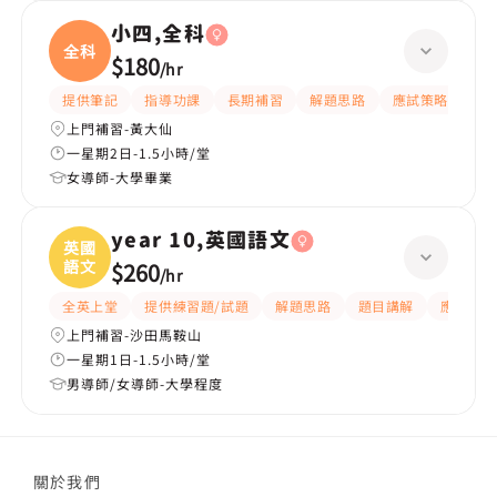
小四,全科
全科
$180
/
hr
提供筆記
指導功課
長期補習
解題思路
應試策略
提
上門補習-黃大仙
一星期2日-1.5小時/堂
女導師-大學畢業
year 10,英國語文
英國
語文
$260
/
hr
全英上堂
提供練習題/試題
解題思路
題目講解
應試策略
上門補習-沙田馬鞍山
一星期1日-1.5小時/堂
男導師/女導師-大學程度
關於我們