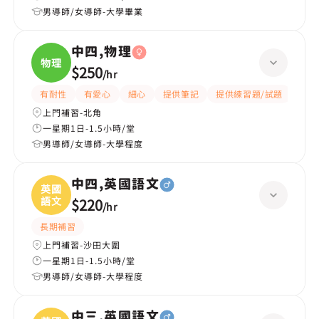
男導師/女導師-大學畢業
中四,物理
物理
$250
/
hr
有耐性
有愛心
細心
提供筆記
提供練習題/試題
指導
上門補習-北角
一星期1日-1.5小時/堂
男導師/女導師-大學程度
中四,英國語文
英國
語文
$220
/
hr
長期補習
上門補習-沙田大圍
一星期1日-1.5小時/堂
男導師/女導師-大學程度
中三,英國語文