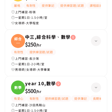
嚴格
有耐性
提供筆記
提供練習題/試題
課程設計
應
上門補習-粉嶺
一星期1日-1.5小時/堂
女導師-大學程度
中三,綜合科學、數學
綜合
科
$250
/
hr
學、
有耐性
提供練習題/試題
上門補習-長沙灣
一星期1日-2小時/堂
男導師/女導師-大學畢業
year 10,數學
數學
$500
/
hr
有愛心
有耐性
提供練習題/試題
提供筆記
長期補習
上門補習-沙田馬鞍山
一星期1日-1.5小時/堂