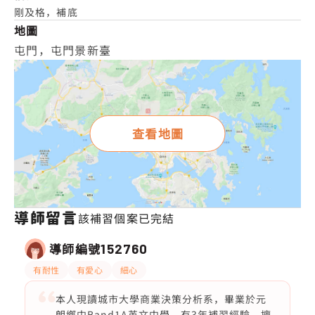
剛及格，補底
地圖
屯門，屯門景新臺
查看地圖
導師留言
該補習個案已完結
導師編號
152760
有耐性
有愛心
細心
本人現讀城市大學商業決策分析系，畢業於元
朗鄉中Band1A英文中學，有3年補習經驗，擅