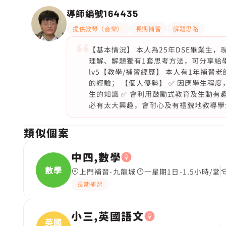
導師編號
164435
提供教琴（音樂）
長期補習
解題思路
【基本情況】 本人為25年DSE畢業生
理解、解題獨有1套思考方法，可分享給學生
lv5【教學/補習經歷】 本人有1年補
的經驗； 【個人優勢】 ✅ 因應學生程
生的知識 ✅ 會利用鼓勵式教育及生動有
必有太大興趣，會耐心及有禮貌地教導學
類似個案
中四,數學
數學
上門補習-九龍城
一星期1日-1.5小時/堂
長期補習
小三,英國語文
英國