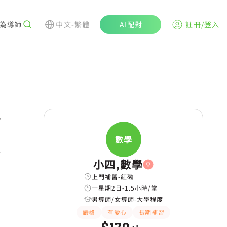
為導師
中文-繁體
AI配對
註冊/登入
r
數學
學
小四,數學
上門補習-紅磡
一星期2日-1.5小時/堂
男導師/女導師-大學程度
嚴格
有愛心
長期補習