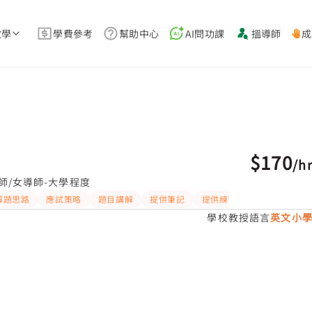
教學
學費參考
幫助中心
AI問功課
搵導師
成
$170
/
h
師/女導師-大學程度
解題思路
應試策略
題目講解
提供筆記
提供練習題/試題
學校教授語言
英文小