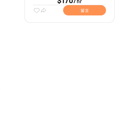
$170
hr
/
留言