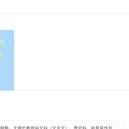
補經驗，尤擅於教授中文科（文言文）、歷史科、創意寫作及