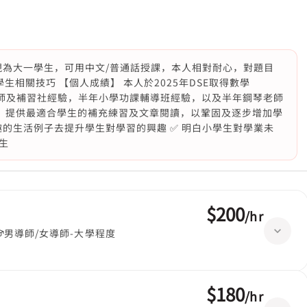
，現為大一學生，可用中文/普通話授課，本人相對耐心，對題目
相關技巧 【個人成績】 本人於2025年DSE取得數學
習老師及補習社經驗，半年小學功課輔導班經驗，以及半年鋼琴老師
度，提供最適合學生的補充練習及文章閱讀，以鞏固及逐步增加學
趣的生活例子去提升學生對學習的興趣 ✅ 明白小學生對學業未
生
$200
/
hr
男導師/女導師-大學程度
$180
/
hr