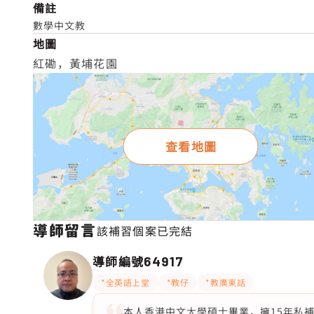
備註
數學中文教
地圖
紅磡，黃埔花園
查看地圖
導師留言
該補習個案已完結
導師編號
64917
*全英語上堂
*教仔
*教廣東話
本人香港中文大學碩士畢業，擁15年私