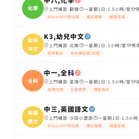
中六,化學
化學
上門補習-觀塘
一星期1日-1.5小時/堂
WhatsAPP問功課
應試策略
解題思路
K3,幼兒中文
幼兒
上門補習-北角
一星期1日-1小時/堂
男
中文
提供筆記
提供練習題/試題
中一,全科
全科
上門補習-荃灣
一星期2日-1.5小時/堂
指導功課
互動教學
課程設計
中三,英國語文
英國
上門補習-沙田小瀝源
一星期1日-1.5小時
語文
WhatsAPP問功課
應試策略
解題思路