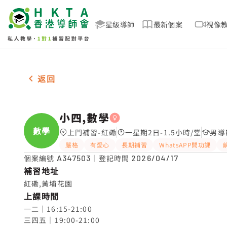
星級導師
最新個案
視像
女-1名 小四,數學，紅磡 補習推介
返回
小四,數學
數學
上門補習-紅磡
一星期2日-1.5小時/堂
男導
嚴格
有愛心
長期補習
WhatsAPP問功課
個案編號
A347503
｜登記時間
2026/04/17
補習地址
紅磡,黃埔花園
上課時間
一二｜16:15-21:00

三四五｜19:00-21:00