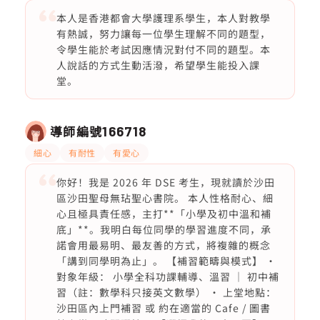
本人是香港都會大學護理系學生，本人對教學
有熱誠，努力讓每一位學生理解不同的題型，
令學生能於考試因應情況對付不同的題型。本
人說話的方式生動活潑，希望學生能投入課
堂。
導師編號
166718
細心
有耐性
有愛心
你好！我是 2026 年 DSE 考生，現就讀於沙田
區沙田聖母無玷聖心書院。 本人性格耐心、細
心且極具責任感，主打**「小學及初中溫和補
底」**。我明白每位同學的學習進度不同，承
諾會用最易明、最友善的方式，將複雜的概念
「講到同學明為止」。 【補習範疇與模式】 •
對象年級： 小學全科功課輔導、溫習 ｜ 初中補
習（註：數學科只接英文數學） • 上堂地點：
沙田區內上門補習 或 約在適當的 Cafe / 圖書