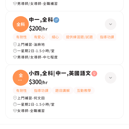
男導師/女導師-全職補習
中一,全科
全科
$200
/
hr
有耐性
有愛心
細心
提供練習題/試題
指導功課
題目
上門補習-油麻地
一星期2日-1.5小時/堂
男導師/女導師-中七程度
小四,全科|中一,英國語文
全
科|
$300
/
hr
中一
有耐性
指導功課
題目講解
互動教學
上門補習-何文田
一星期2日-1.5小時/堂
女導師-全職補習