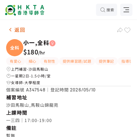
搜索
女-1名 小一,全科，沙田馬鞍山 補習推介
返回
小一,全科
全科
$180
/
hr
有愛心
細心
有耐性
提供練習題/試題
提供筆記
指導功課
上門補習-沙田馬鞍山
一星期2日-1.5小時/堂
女導師-大學程度
個案編號
｜登記時間
A347548
2026/05/10
補習地址
沙田馬鞍山,馬鞍山錦龍苑
上課時間
一三四｜17:00-19:00
備註
暫無