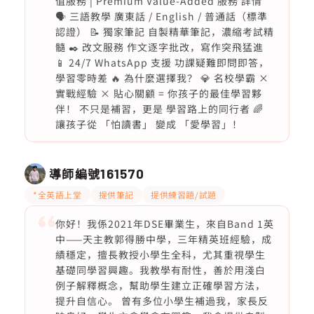
值服務 | Premium Value-Added 服務 詳情
🗣️ 三語教學 廣東話 / English / 普通話（標準
認證） 📝 獨家筆記 自製精華筆記，濃縮考試精
髓 ✒️ 改文服務 作文逐字批改，寫作突飛猛進
📱 24/7 WhatsApp 支援 功課疑難即問即答，
學習零時差 🔥 為什麼選擇我？ 💎 名校學霸 ×
實戰經驗 × 貼心關顧 = 你孩子的最佳學習夥
伴！ 不只是補習，更是 學習路上的同行者 🌈
讓孩子從 「怕讀書」 變成 「愛學習」！
導師編號
161570
*全英語上堂
提供筆記
提供練習題/試題
你好！我係2021年DSE畢業生，來自Band 1英
中——天主教郭得勝中學，三年精英班經驗，成
績穩定，擅長教授小學生全科，尤其重視學生
基礎同學習興趣。我教學有耐性，善於用淺白
例子解釋概念，幫助學生建立正確學習方法，
提升自信心。 曾有多位小學生補過我，家長反