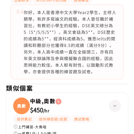
你好，本人是香港中文大學Year2學生，主修人
類學，有許多寫論文的經驗。本人曾任職於補
習社，有教初小學生的經驗，DSE英文總分為
5（5*/5/5/5**），英文會話為5**。DSE歷史
的成績為5**，經濟科成績為5。雅思Ielts的閱
讀和聆聽部分也獲得8.5的成績（滿分9分）。
另外，本人高中成績一直在全級頭三，亦有四
年英文辯論隊及參與模擬聯合國的經驗，因此
思辨能力較佳。本人較有耐性，以鼓勵形式教
學，亦會提供各種的練習題及試卷。
類似個案
中級,奧數
奧數
$450
/
hr
提供筆記
提供練習題/試題
應試策略
上門補習-大角咀
一星期1日-1.5小時/堂