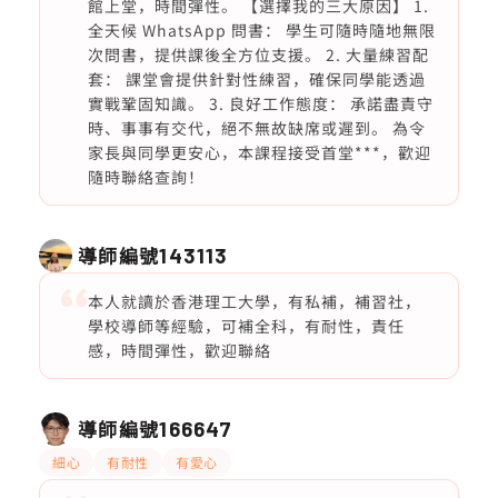
館上堂，時間彈性。 【選擇我的三大原因】 1.
全天候 WhatsApp 問書： 學生可隨時隨地無限
次問書，提供課後全方位支援。 2. 大量練習配
套： 課堂會提供針對性練習，確保同學能透過
實戰鞏固知識。 3. 良好工作態度： 承諾盡責守
時、事事有交代，絕不無故缺席或遲到。 為令
家長與同學更安心，本課程接受首堂***，歡迎
隨時聯絡查詢！
導師編號
143113
本人就讀於香港理工大學，有私補，補習社，
學校導師等經驗，可補全科，有耐性，責任
感，時間彈性，歡迎聯絡
導師編號
166647
細心
有耐性
有愛心