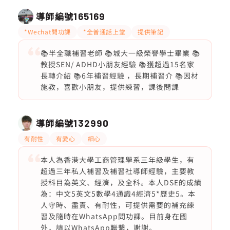
導師編號
165169
*Wechat問功課
*全普通話上堂
提供筆記
📚半全職補習老師 📚城大一級榮譽學士畢業 📚
教授SEN/ ADHD小朋友經驗 📚獲超過15名家
長轉介紹 📚6年補習經驗 ，長期補習介 📚因材
施教，喜歡小朋友，提供練習，課後問課
導師編號
132990
有耐性
有愛心
細心
本人為香港大學工商管理學系三年級學生，有
超過三年私人補習及補習社導師經驗，主要教
授科目為英文、經濟，及全科。本人DSE的成績
為：中文5英文5數學4通識4經濟5*歷史5。本
人守時、盡責、有耐性，可提供需要的補充練
習及隨時在WhatsApp問功課。目前身在國
外，請以WhatsApp聯繫，謝謝。