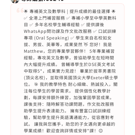
🌟 專補英文及數學科 | 提升成績的最佳選擇 🌟
✅ 全港上門補習服務 ✅ 專補小學至中學英數科
目 ✅ 多年名校學生輔導經驗 ✅ 提供課後
WhatsApp問功課及作文批改服務 ✅ 口試訓練
專項 (Oral Speaking) ✅ 學生來自名校如女
拔、男拔、英華等，成果斐然 👋 您好！我是
Matthew，您的專業學習夥伴！ 5年專業補習
經驗，專攻英文及數學，曾協助學生在短時間
內大幅提升成績。 曾輔導學生於DSE英文考試
中取得5*，成果實力見證！ 畢業於拔萃男書院
(頂尖名校)，並取得英國頂尖大學Exeter碩士學
位。 🎯 我的教學特色 耐心細緻、熱誠投入，關
注每位學生的學習需求。 提供個性化教學計
劃，每課安排額外練習，加強鞏固學習成果。
課後支持：隨時解答功課問題，作文批改服務
助學生提升表達能力。 擁有豐富口試訓練經
驗，幫助學生提升英語溝通能力，從容應對考
試。 讓我與您攜手，助您的子女邁向更卓越的
學業成績！歡迎查詢詳情或安排*課！😊