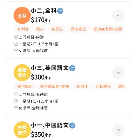
小二,全科
全科
$170
/
hr
有耐性
細心
有愛心
提供筆記
提供練習題/試題
指導
上門補習-柴灣
一星期2日-1.5小時/堂
女導師-大學程度
小三,英國語文
英國
語文
$300
/
hr
提供筆記
提供練習題/試題
有耐性
互動教學
課程設計
上門補習-石硤尾
一星期1日-1.5小時/堂
女導師-全職補習
小一,中國語文
中國
語文
$350
/
hr