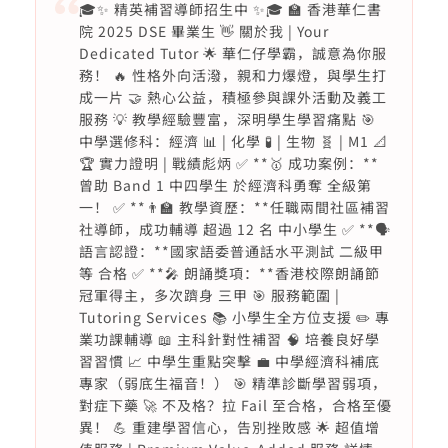
🎓✨ 精英補習導師招生中 ✨🎓 🏫 香港華仁書
院 2025 DSE 畢業生 👋 關於我 | Your
Dedicated Tutor 🌟 華仁仔學霸，誠意為你服
務！ 🔥 性格外向活潑，親和力爆燈，與學生打
成一片 🤝 熱心公益，積極參與課外活動及義工
服務 💡 教學經驗豐富，深明學生學習痛點 🎯
中學選修科：經濟 📊 | 化學 🧪 | 生物 🧬 | M1 📐
🏆 實力證明 | 戰績彪炳 ✅ **🥇 成功案例：**
曾助 Band 1 中四學生 於經濟科勇奪 全級第
一！ ✅ **👨‍🏫 教學資歷：**任職兩間社區補習
社導師，成功輔導 超過 12 名 中小學生 ✅ **🗣️
語言認證：**國家語委普通話水平測試 二級甲
等 合格 ✅ **🎤 朗誦獎項：**香港校際朗誦節
冠軍得主，多次躋身 三甲 🎯 服務範圍 |
Tutoring Services 📚 小學生全方位支援 ✏️ 專
業功課輔導 📖 主科針對性補習 🧠 培養良好學
習習慣 📈 中學生重點突擊 💼 中學經濟科補底
專家（弱底生福音！） 🎯 精準診斷學習弱項，
對症下藥 🚀 不及格？拉 Fail 至合格，合格至優
異！ 💪 重建學習信心，告別挫敗感 🌟 超值增