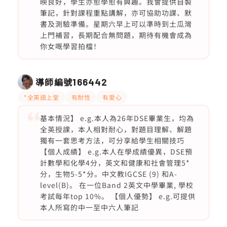
映良好，學生亦愈學愈有興趣。我會提供自製
筆記，針對課程重點講解，亦可協助功課、默
書及測驗準備。星期六早上可以準時到土瓜灣
上門補習，長期配合無問題，期待有機會成為
你女嘅學習拍檔！
導師編號
166442
*全英語上堂
有耐性
有愛心
基本情況】 e.g.本人為26年DSE畢業生，均為
全英授課，本人相對耐心，對題目理解、解題
獨有一套思考方法，可分享給學生相關技巧
【個人成績】 e.g.本人在學成績優異，DSE預
計數學和化學4分，英文和健康和社會管理5*
分，生物5-5*分。中文教IGCSE (9) 和A-
level(B)。 在一位Band 2英文中學畢業, 學校
考試每年top 10%。 【個人優勢】 e.g.可提供
本人所寫的中一至中六人筆記