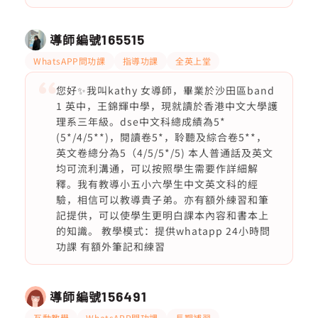
導師編號
165515
WhatsAPP問功課
指導功課
全英上堂
您好✨我叫kathy 女導師，畢業於沙田區band
1 英中，王錦輝中學，現就讀於香港中文大學護
理系三年級。dse中文科總成績為5*
(5*/4/5**)，閱讀卷5*，聆聽及綜合卷5**，
英文卷總分為5（4/5/5*/5) 本人普通話及英文
均可流利溝通，可以按照學生需要作詳細解
釋。我有教導小五小六學生中文英文科的經
驗，相信可以教導貴子弟。亦有額外練習和筆
記提供，可以使學生更明白課本內容和書本上
的知識。 教學模式：提供whatapp 24小時問
功課 有額外筆記和練習
導師編號
156491
互動教學
WhatsAPP問功課
長期補習