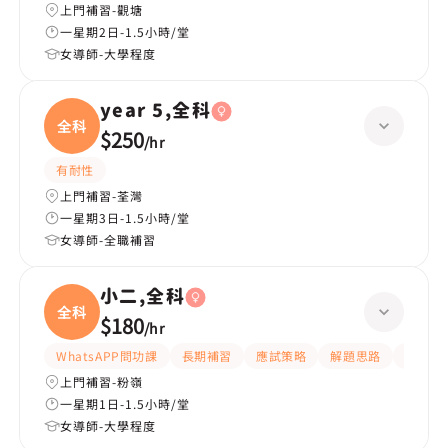
上門補習-觀塘
一星期2日-1.5小時/堂
女導師-大學程度
year 5,全科
全科
$250
/
hr
有耐性
上門補習-荃灣
一星期3日-1.5小時/堂
女導師-全職補習
小二,全科
全科
$180
/
hr
WhatsAPP問功課
長期補習
應試策略
解題思路
題目講
上門補習-粉嶺
一星期1日-1.5小時/堂
女導師-大學程度