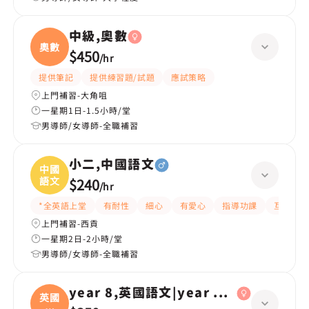
中級,奧數
奧數
$450
/
hr
提供筆記
提供練習題/試題
應試策略
上門補習-大角咀
一星期1日-1.5小時/堂
男導師/女導師-全職補習
小二,中國語文
中國
語文
$240
/
hr
*全英語上堂
有耐性
細心
有愛心
指導功課
互動教學
上門補習-西貢
一星期2日-2小時/堂
男導師/女導師-全職補習
year 8,英國語文|year 6,英國語文
英國