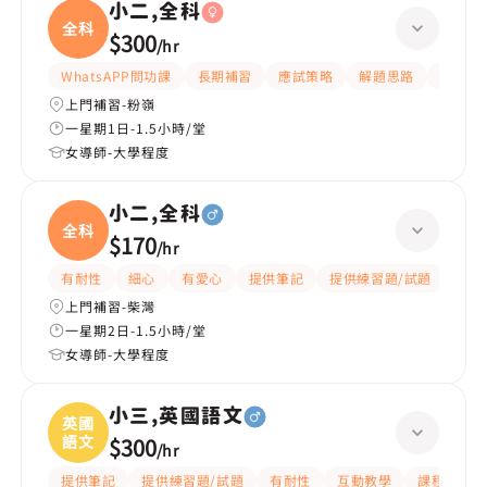
小二,全科
全科
$300
/
hr
WhatsAPP問功課
長期補習
應試策略
解題思路
題目講
上門補習-粉嶺
一星期1日-1.5小時/堂
女導師-大學程度
小二,全科
全科
$170
/
hr
有耐性
細心
有愛心
提供筆記
提供練習題/試題
指導
上門補習-柴灣
一星期2日-1.5小時/堂
女導師-大學程度
小三,英國語文
英國
語文
$300
/
hr
提供筆記
提供練習題/試題
有耐性
互動教學
課程設計