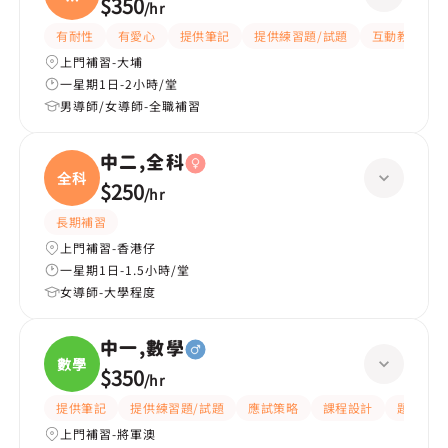
語
$350
/
hr
文|
有耐性
有愛心
提供筆記
提供練習題/試題
互動教學
上門補習-大埔
一星期1日-2小時/堂
男導師/女導師-全職補習
中二,全科
全科
$250
/
hr
長期補習
上門補習-香港仔
一星期1日-1.5小時/堂
女導師-大學程度
中一,數學
數學
$350
/
hr
提供筆記
提供練習題/試題
應試策略
課程設計
題目講解
上門補習-將軍澳