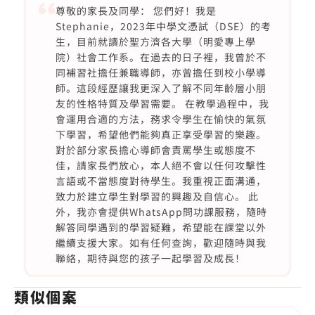
尊敬的家長及同學： 您們好！我是
Stephanie，2023年中學文憑試（DSE）的考
生，目前就讀於聖方濟各大學（明愛專上學
院）社會工作系。在過去的日子裡，我曾於不
同補習社擔任兼職導師，亦曾擔任到校小學導
師。這段經歷讓我更深入了解不同年齡層小朋
友的性格特質及學習需要。 在教學過程中，我
會運用合適的方法，務求令學生在愉快的氣氛
下學習，希望他們能夠真正享受學習的樂趣。
對於部分家長擔心導師會責罵學生或態度不
佳，請家長們放心，本人絕不會以任何攻擊性
言語或不當態度對待學生。我重視正面溝通，
致力於建立學生對學習的興趣及自信心。 此
外，我亦會提供WhatsApp問功課服務，隨時
解答同學遇到的學習疑難，希望能在課堂以外
繼續支援大家。如有任何查詢，歡迎隨時與我
聯絡，期待與您的孩子一起學習及成長！
類似個案