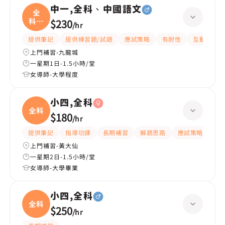
中一,全科、中國語文
全
科、
$230
/
hr
中國
提供筆記
提供練習題/試題
應試策略
有耐性
互動教學
上門補習-九龍城
一星期1日-1.5小時/堂
女導師-大學程度
小四,全科
全科
$180
/
hr
提供筆記
指導功課
長期補習
解題思路
應試策略
提
上門補習-黃大仙
一星期2日-1.5小時/堂
女導師-大學畢業
小四,全科
全科
$250
/
hr