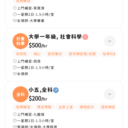
長期補習
上門補習-筲箕灣
一星期2日-1.5小時/堂
女導師-大學畢業
大學一年級, 社會科學
社會
科學
$500
/
hr
有耐性
細心
提供筆記
提供練習題/試題
指導功課
互
上門補習-西貢
一星期1日-1.5小時/堂
女導師
小五,全科
全科
$200
/
hr
長期補習
應試策略
全英上堂
課程設計
提供練習題/試題
上門補習-九龍城
一星期2日-1.5小時/堂
男導師/女導師-大學程度