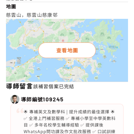
地圖
慈雲山，慈雲山慈康邨
查看地圖
導師留言
該補習個案已完結
導師編號
109245
🌟 專補英文及數學科 | 提升成績的最佳選擇 🌟
✅ 全港上門補習服務 ✅ 專補小學至中學英數科
目 ✅ 多年名校學生輔導經驗 ✅ 提供課後
WhatsApp問功課及作文批改服務 ✅ 口試訓練