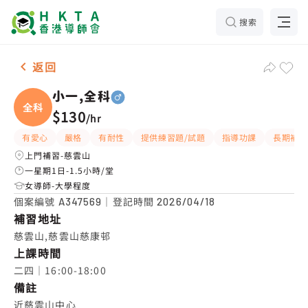
搜索
男-1名 小一,全科，慈雲山 補習推介
返回
小一,全科
全科
$130
/
hr
有愛心
嚴格
有耐性
提供練習題/試題
指導功課
長期補習
上門補習-慈雲山
一星期1日-1.5小時/堂
女導師-大學程度
個案編號
｜登記時間
A347569
2026/04/18
補習地址
慈雲山,慈雲山慈康邨
上課時間
二四｜16:00-18:00
備註
近慈雲山中心