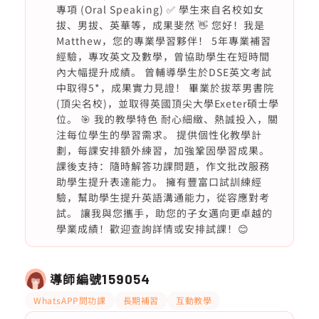
專項 (Oral Speaking) ✅ 學生來自名校如女
拔、男拔、英華等，成果斐然 👋 您好！我是
Matthew，您的專業學習夥伴！ 5年專業補習
經驗，專攻英文及數學，曾協助學生在短時間
內大幅提升成績。 曾輔導學生於DSE英文考試
中取得5*，成果實力見證！ 畢業於拔萃男書院
(頂尖名校)，並取得英國頂尖大學Exeter碩士學
位。 🎯 我的教學特色 耐心細緻、熱誠投入，關
注每位學生的學習需求。 提供個性化教學計
劃，每課安排額外練習，加強鞏固學習成果。
課後支持：隨時解答功課問題，作文批改服務
助學生提升表達能力。 擁有豐富口試訓練經
驗，幫助學生提升英語溝通能力，從容應對考
試。 讓我與您攜手，助您的子女邁向更卓越的
學業成績！歡迎查詢詳情或安排試課！😊
導師編號
159054
WhatsAPP問功課
長期補習
互動教學