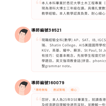
本人本科畢業於悉尼大學土木工程專業（Fir
現為港科大博士三年級在讀。具備扎實數
教學經驗。本人教學認真負責、耐心細心
導師編號
38521
現職經驗全科(數學) AP、SAT、IB, IG
瑞、 Shatin College、AIS美國國際學校、
KGV、英基、耀中、蘇浙、St Paul, S
有技巧：從基本概念，先按學生程度打好
學題目。英文強項教會話(拼音、phoni
整grammar note。
導師編號
160079
*準時無悔
應試策略
細心
您好，本人為25年DSE畢業生，就讀
及經濟題目理解快速而深刻，並瞭解一些