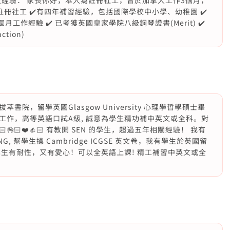
述學歷及經驗： 家長你好，本人為註冊社工，曾於加拿大工作3個月，
港註冊社工 ✔️有四年補習經驗，包括國際學校中小學、幼稚園 ✔️
工作經驗 ✔️ 已考獲英國皇家學院八級鋼琴證書(Merit) ✔️
tion)
院，留學英國Glasgow University 心理學哲學碩士畢
工作，高等英語口試A級, 誠意為學生精功補中英文或全科。對
🏻❤️👍🏻 有教開 SEN 的學生，超過五年相關經驗！ 我有
, 幫學生操 Cambridge ICGSE 英文卷，我有學生於英國留
生有耐性，又有愛心！可以全英語上課! 精工補習中英文或全