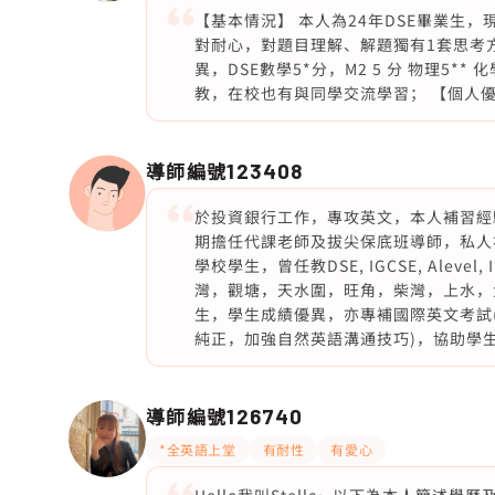
【基本情況】 本人為24年DSE畢業生
對耐心，對題目理解、解題獨有1套思考
異，DSE數學5*分，M2 5 分 物理5*
教，在校也有與同學交流學習； 【個人優
導師編號
123408
於投資銀行工作，專攻英文，本人補習經驗
期擔任代課老師及拔尖保底班導師，私人
學校學生，曾任教DSE, IGCSE, Alev
灣，觀塘，天水圍，旺角，柴灣，上水，
生，學生成績優異，亦專補國際英文考試(IELT
純正，加強自然英語溝通技巧)，協助學
導師編號
126740
*全英語上堂
有耐性
有愛心