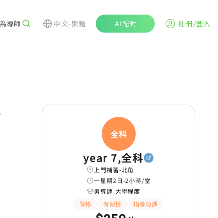
為導師
中文-繁體
AI配對
註冊/登入
r
全科
year 7,全科
上門補習-北角
一星期2日-2小時/堂
男導師-大學程度
嚴格
有耐性
指導功課