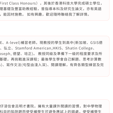
st Class Honours），其後於香港科技大學完成碩士學位，
理基礎及豐富助教經驗，曾指導本科及研究生論文，亦有英語
，能因材施教。 如有興趣，歡迎隨時聯絡我了解詳情。
CSE、A-level)補習老師。現教授的學生到高中(新加坡、GSIS德
弘立、Stamford American,HKIS、Shatin College、
t Joseph, 德望、培正)。 教授同級及準備下一級的程度要求及所
基礎，再挑戰進深課程；最後學生學會自己解題、思考計算數
cs)、寫作文法(句型由淺入深)、閱讀理解，有齊各類型練習及完
香港仔浸信會呂明才書院，擁有大量課外閱讀的習慣，對中學物理
科目的陷阱題而使受補學生可避免應試上的錯處，使受補學生