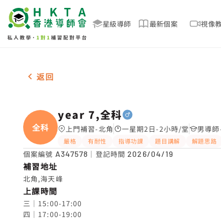
星級導師
最新個案
視像
男-1名 year 7,全科，北角 補習推介
返回
year 7,全科
全科
上門補習-北角
一星期2日-2小時/堂
男導師
嚴格
有耐性
指導功課
題目講解
解題思路
個案編號
A347578
｜登記時間
2026/04/19
補習地址
北角,海天峰
上課時間
三｜15:00-17:00

四｜17:00-19:00
