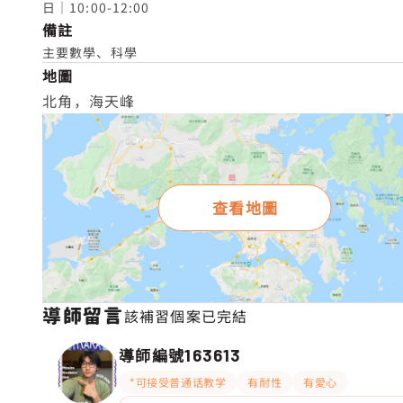
日｜10:00-12:00
備註
主要數學、科學
地圖
北角，海天峰
查看地圖
導師留言
該補習個案已完結
導師編號
163613
*可接受普通话教学
有耐性
有愛心