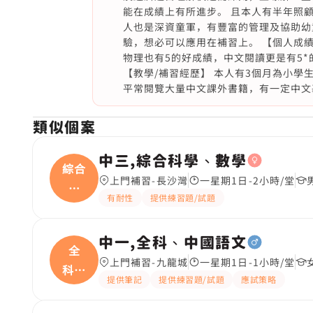
能在成績上有所進步。 且本人有半年照顧
人也是深資童軍，有豐富的管理及協助幼童
驗，想必可以應用在補習上。 【個人成績
物理也有5的好成績，中文閱讀更是有5*
【教學/補習經歷】 本人有3個月為小學
平常閱覽大量中文課外書籍，有一定中文
類似個案
中三,綜合科學、數學
綜合
上門補習-長沙灣
一星期1日-2小時/堂
科
有耐性
提供練習題/試題
學、
中一,全科、中國語文
全
上門補習-九龍城
一星期1日-1小時/堂
科、
提供筆記
提供練習題/試題
應試策略
中國