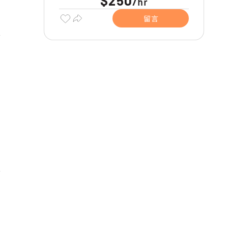
$250
hr
/
留言