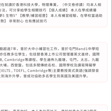
，現在就讀於香港科技大學，物理專業，（中文卷修讀）均本人相
方法，可分享給學生相關技巧 【個人成績】 本人在學成績優
* 化學5 生物5* 【教學/補習經歷】 本人有補習經驗，在學校當過助
勢】 非常耐心 也有應試技巧
超過7年，曾於大中小補習社工作，曾於屯門Band1中學短
亦任教多位學生，包括替香港上市公司管理層英文進修，國際
el, IB, Cambridge等課程，學生遍佈九龍塘，屯門，太古，九龍
大埔，西營盤，包括多間傳統名校、國際學校及讀寫障礙學
S , TOEFL, Cambridge等)主要教授英式英語(強調發音
生到海外升學，曾成功協助多名學生到英國及美國升學。