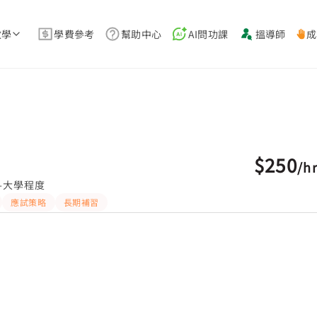
教學
學費參考
幫助中心
AI問功課
搵導師
成
$250
/
h
-大學程度
應試策略
長期補習