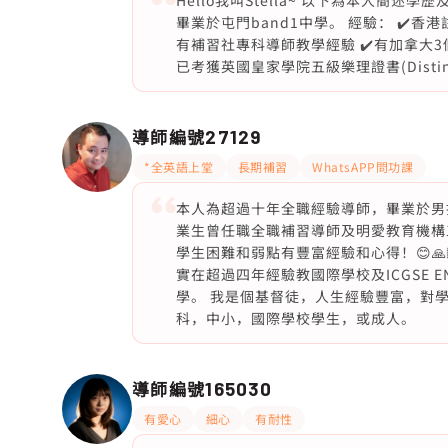
Hello我叫Stella~ 以下為本人簡
畢業於屯門band1中學。 經驗： ✔️香
有補習社專科導師教學經驗 ✔️有加拿大3個月
已考獲英國皇家學院五級樂理證書(Distinc
導師編號
27129
*全英語上堂
長期補習
WhatsAPP問功課
本人為超過十年全職經驗導師，畢業於男拔萃書
業生曾任職全職補習導師及明愛教育機構
學生困難和弱點有豐富經驗和心得！😊🙏🏻
實在超過四年經驗教國際學校及ICGSE ENG
學。 我是個基督徒，人生經驗豐富，對學
科，中小，國際學校學生，或成人。
導師編號
165030
有愛心
細心
有耐性