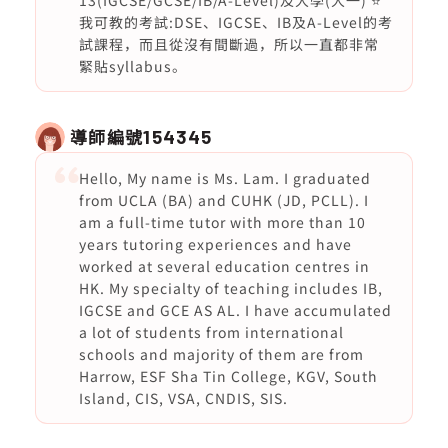
13(IGCSE/GCSE/IB/A-Level)及大學(大一) ⭐️
我可教的考試:DSE、IGCSE、IB及A-Level的考
試課程，而且從沒有間斷過，所以一直都非常
緊貼syllabus。
導師編號
154345
Hello, My name is Ms. Lam. I graduated
from UCLA (BA) and CUHK (JD, PCLL). I
am a full-time tutor with more than 10
years tutoring experiences and have
worked at several education centres in
HK. My specialty of teaching includes IB,
IGCSE and GCE AS AL. I have accumulated
a lot of students from international
schools and majority of them are from
Harrow, ESF Sha Tin College, KGV, South
Island, CIS, VSA, CNDIS, SIS.