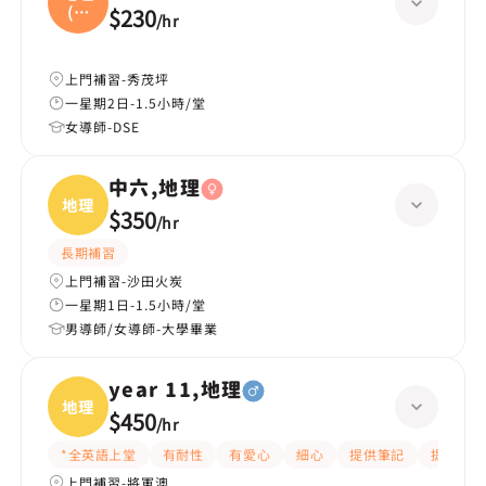
(中
$230
/
hr
文
上門補習-秀茂坪
一星期2日-1.5小時/堂
女導師-DSE
中六,地理
地理
$350
/
hr
長期補習
上門補習-沙田火炭
一星期1日-1.5小時/堂
男導師/女導師-大學畢業
year 11,地理
地理
$450
/
hr
*全英語上堂
有耐性
有愛心
細心
提供筆記
提供練習
上門補習-將軍澳