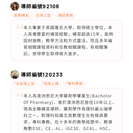
導師編號
92106
長期補習
全英上堂
應試策略
本人畢業于英國著名大學，取得碩士學位，本
人具備豐富的補習經驗，補習超過15年，能夠
因材施教，教學方法和方式靈活，而且多年編
寫相關課程資料和任教相關課程，有相關筆
記，使得學生取得極大進步。
導師編號
120233
*全英語上堂
*現場上課
*專科專教
本人為澳洲悉尼大學藥劑學畢業生(Bachelor
Of Pharmacy)，曾於澳洲悉尼居住10年以上，
現為全職補習導師，藥劑學作為理科最尖端學
科之一，對理科知識尤其數理生化有極高要
求，專科專教。在十多年的教學經歷中，教導
無數DSE，CE，AL，iGCSE，GCAL，HSC，