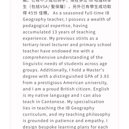
績。已有不少成功例子，現在多位 IB 地理科學
生（包括VSA/ 聖保羅），另外已有學生成功取
得 45分 佳積。 As a seasoned full-time IB
Geography teacher, I possess a wealth of
pedagogical expertise, having
accumulated 13 years of teaching
experience. My previous stints as a
tertiary-level lecturer and primary school
teacher have endowed me with a
comprehensive understanding of the
linguistic needs of students across age
groups. Additionally, I hold a Master's
degree with a distinguished GPA of 3.93
from a prestigious American university,
and I am a proud British citizen. English
is my native language and I can also
teach in Cantonese. My specialisation
lies in teaching the IB Geography
curriculum, and my teaching philosophy
is grounded in patience and empathy. I
design bespoke learning plans for each