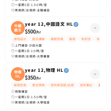
一星期1日-1.5小時/堂
男導師/女導師-全職補習
year 12,中國語文 HL
中國
語文
$500
/
hr
課程設計
題目講解
解題思路
嚴格
有耐性
有愛心
上門補習-沙田大圍
一星期1日-1小時/堂
男導師/女導師-大學畢業
year 12,物理 HL
物理
HL
$350
/
hr
解題思路
應試策略
提供練習題/試題
提供筆記
嚴格
視像補習
一星期1日-1.5小時/堂
男導師/女導師-大學程度