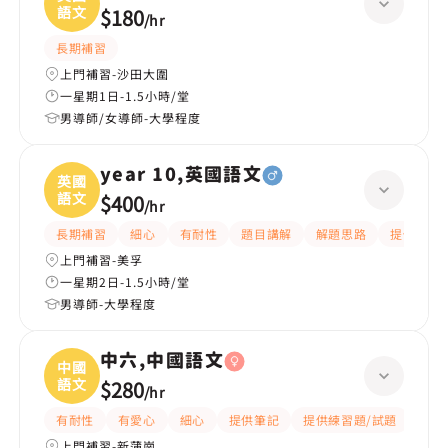
語文
$180
/
hr
長期補習
上門補習-沙田大圍
一星期1日-1.5小時/堂
男導師/女導師-大學程度
year 10,英國語文
英國
語文
$400
/
hr
長期補習
細心
有耐性
題目講解
解題思路
提供練習
上門補習-美孚
一星期2日-1.5小時/堂
男導師-大學程度
中六,中國語文
中國
語文
$280
/
hr
有耐性
有愛心
細心
提供筆記
提供練習題/試題
課程
上門補習-新蒲崗