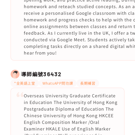
homework and reteach studied concepts. As an a
receive a personalised Google classroom with clas
homework and progress checks to help with the c
online assignments between classes and return 
feedback. As I currently live in the UK, I offer a 
conducted via Google Meet. Students actively tak
completing tasks directly on a shared digital wh
hear from you!
導師編號
36432
*全英語上堂
WhatsAPP問功課
長期補習
Overseas University Graduate Certificate
in Education The University of Hong Kong
Postgraduate Diploma of Education The
Chinese University of Hong Kong HKCEE
English Composition Marker /Oral
Examiner HKALE Use of English Marker