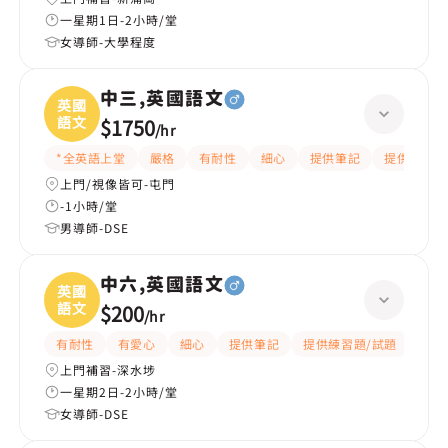
一星期1日-2小時/堂
女導師-大學程度
中三,英國語文
英國
語文
$1750
/
hr
*全英語上堂
嚴格
有耐性
細心
提供筆記
提供練習題
上門/視像皆可-屯門
-1小時/堂
男導師-DSE
中六,英國語文
英國
語文
$200
/
hr
有耐性
有愛心
細心
提供筆記
提供練習題/試題
指導
上門補習-深水埗
一星期2日-2小時/堂
女導師-DSE