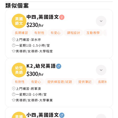
類似個案
中四,英國語文
英國
語文
$230
/
hr
長期補習
有耐性
有愛心
課程設計
互動教學
題目講
上門補習-深水埗
一星期1日-1.5小時/堂
男導師/女導師-大學程度
K2,幼兒英語
幼兒
英語
$300
/
hr
有耐性
有愛心
提供練習題/試題
提供筆記
長期補習
上門補習-將軍澳
一星期2日-1小時/堂
男導師/女導師-大學畢業
小四,英國語文
英國