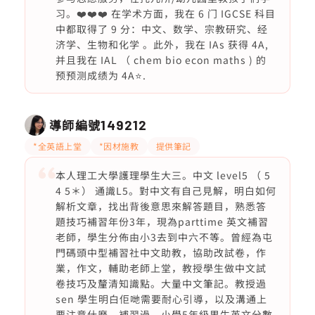
习。❤️❤️❤️ 在学术方面，我在 6 门 IGCSE 科目
中都取得了 9 分：中文、数学、宗教研究、经
济学、生物和化学 。此外，我在 IAs 获得 4A,
并且我在 IAL （ chem bio econ maths ) 的
预预测成绩为 4A⭐️.
導師編號
149212
*全英語上堂
*因材施教
提供筆記
本人理工大學護理學生大三。中文 level5 （ 5
4 5＊） 通識L5。對中文有自己見解，明白如何
解析文章，找出背後意思來解答題目，熟悉答
題技巧補習年份3年，現為parttime 英文補習
老師，學生分佈由小3去到中六不等。曾經為屯
門碼頭中型補習社中文助教，協助改試卷，作
業，作文，輔助老師上堂，教授學生做中文試
卷技巧及釐清知識點。大量中文筆記。教授過
sen 學生明白佢哋需要耐心引導，以及溝通上
要注意什麼。補習過，小學5年級男生英文分數