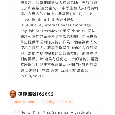
的追求，我還兼職做私人補習老師，專攻西班
牙文和英語(為兒童/小，中學生和成人)提供輔
導。在過去的4 年中，我教授(DELE, A1-B2
Level,IB ab initio) 西班牙語&
(DSE/IGCSE/International Cambridge
English Starter/Mover)英語Phonic、語法、
閱讀和寫作方面積累了豐富的經驗，同時也為
學生提供學業輔導支持。作為一個喜歡與人交
流和合作的人，我享受與學生溝通和合作的過
程，為他們提供需要的知識和技能，來實現他
們的目標。💖 如果有任何進一步的咨詢，請隨
時聯繫我！我非常樂意幫助並隨時回答你的問
題 ☺️謝謝！ 母語:英文, 西班牙文 廣東話
($320/hour)
導師編號
162892
*Have patience
*Loving
*Strict
Hello! I’m Miss Samama. A graduate