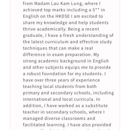
from Madam Lau Kam Lung, where I
achieved top marks including a 5** in
English on the HKDSE I am excited to
share my knowledge and help students
thrive academically. Being a recent
graduate, I have a fresh understanding of
the latest curriculum and effective study
techniques that can make a real
difference in exam preparation. My
strong academic background in English
and other subjects equips me to provide
a robust foundation for my students. I
have over three years of experience
teaching local students from both
primary and secondary schools, including
international and local curricula. In
addition, I have worked as a substitute
teacher in secondary schools, where I
managed diverse classrooms and
facilitated learning. I have also provided