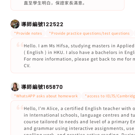
直至學生明白，保證家長滿意。
導師編號
122522
*Provide notes
*Provide practice questions/test questions
Hello. I am Ms Hifsa, studying masters in Applied
( English ) in HKU. I also have a bachelors in Engl
For more information, please get back to me for
CV.
導師編號
165870
*WhatsAPP asks about homework
*access to IELTS/Cambridg
Hello, I'm Alice, a certified English teacher with
in International schools, language centres and tu
course tailored to needs and level of a primary E
and grammar using interactive assignments, use d
spelling work, and practice active reading, Durin