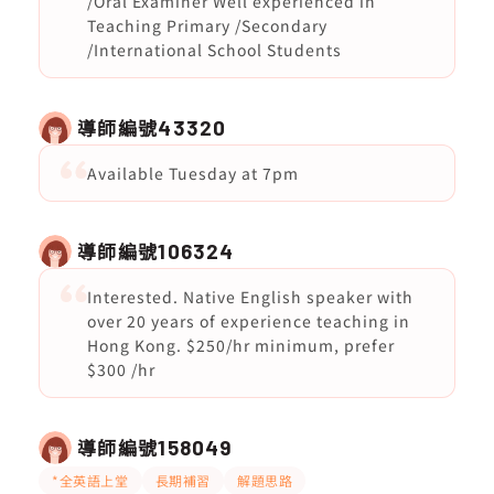
/Oral Examiner Well experienced in
Teaching Primary /Secondary
/International School Students
導師編號
43320
Available Tuesday at 7pm
導師編號
106324
Interested. Native English speaker with
over 20 years of experience teaching in
Hong Kong. $250/hr minimum, prefer
$300 /hr
導師編號
158049
*全英語上堂
長期補習
解題思路