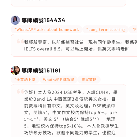
導師編號
154434
*WhatsAPP asks about homework
*Long-term tutoring
*P
我經驗豐富，以前係補習社做，現有同年齡學生。我係英文
IELTS overall 8.5，可以馬上開始，係英文專科老師
導師編號
151191
*全英語上堂
WhatsAPP問功課
應試策略
你好！本人為2024 DSE考生，入讀CUHK，畢
業於Band 1A 中西區頭3名傳統英文女校。目
前教導科目有中文，英文及地理，DSE成績中
文，閱讀5*，中文作文校內保持top 5%，pre
5*-5**。英文 5* （綜合5* 說話5**），地理
5，地理校內保持top5-10%。 本人會教導學生
巧妙奪分技巧，歡迎不同能力的學生，也歡迎