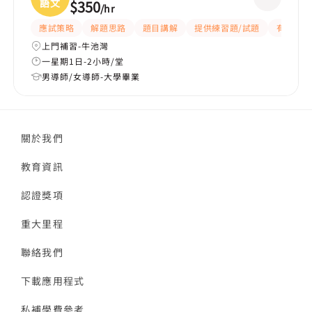
語文
$350
/
hr
應試策略
解題思路
題目講解
提供練習題/試題
有耐性
上門補習-牛池灣
一星期1日-2小時/堂
男導師/女導師-大學畢業
關於我們
教育資訊
認證獎項
重大里程
聯絡我們
下載應用程式
私補學費參考