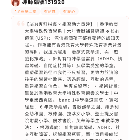
導師編號
131920
*全英語上堂
有耐性
有愛心
【SEN專科指導 x 學習動力重建】｜香港教育
大學特殊教育學系｜六年實戰補習導師 🍀核心
價值 (USP)： 深信每個孩子都有獨特的認知天
賦⭐️。作為擁有香港教育大學特殊教育專業背景
的導師，我擅長運用「治療式教學法」與「遊
戲化策略」，針對有特殊學習需要（ADHD、讀
寫障礙、自閉症特質等）及學業受挫的學童，
重塑學習路徑📒我們不只補習，更致力於消除
孩子的學習挫敗感，透過輕鬆、互動的過程，
重建學習自信😎。 🌟專業資歷： · 學術背景：
畢業於香港教育大學特殊教育榮譽文學士｜中
學畢業西貢區。 band 1中學播道書院 ·實戰
經驗： 6 年教學經驗，曾服務學之園、維多利
亞幼稚園、根德園、拔萃女小學、聖士提反書
院附屬小學、優才書院、英華等學生 ☀️教學方
法： ·根源導向： 針對讀寫障礙、ADHD、社
交互動障礙，拆解學習瓶頸，而非盲目操練試