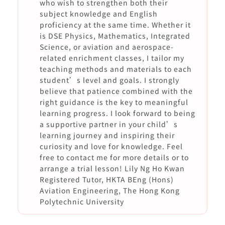
who wish to strengthen both their
subject knowledge and English
proficiency at the same time. Whether it
is DSE Physics, Mathematics, Integrated
Science, or aviation and aerospace-
related enrichment classes, I tailor my
teaching methods and materials to each
student’s level and goals. I strongly
believe that patience combined with the
right guidance is the key to meaningful
learning progress. I look forward to being
a supportive partner in your child’s
learning journey and inspiring their
curiosity and love for knowledge. Feel
free to contact me for more details or to
arrange a trial lesson! Lily Ng Ho Kwan
Registered Tutor, HKTA BEng (Hons)
Aviation Engineering, The Hong Kong
Polytechnic University