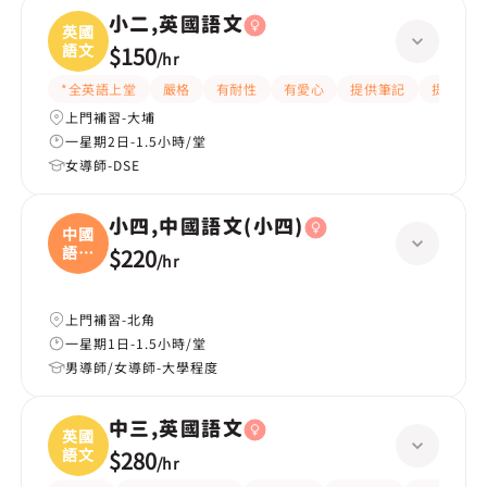
小二,英國語文
英國
語文
$150
/
hr
*全英語上堂
嚴格
有耐性
有愛心
提供筆記
提供練習
上門補習-大埔
一星期2日-1.5小時/堂
女導師-DSE
小四,中國語文(小四)
中國
語文
$220
/
hr
(
上門補習-北角
一星期1日-1.5小時/堂
男導師/女導師-大學程度
中三,英國語文
英國
語文
$280
/
hr