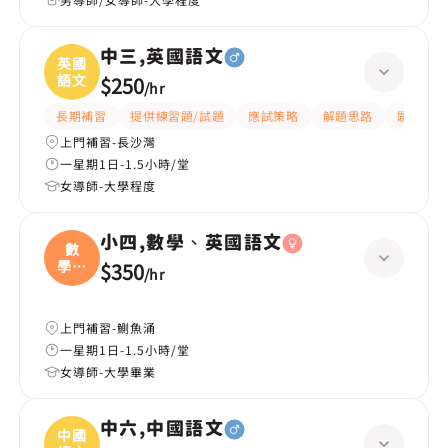
中三,英國語文
英國
語文
$250
/
hr
長期補習
提供練習題/試題
應試策略
解題思路
題目講解
上門補習-長沙灣
一星期1日-1.5小時/堂
女導師-大學程度
小四,數學、英國語文
數
學、
$350
/
hr
英國
上門補習-鰂魚涌
一星期1日-1.5小時/堂
女導師-大學畢業
中六,中國語文
中國