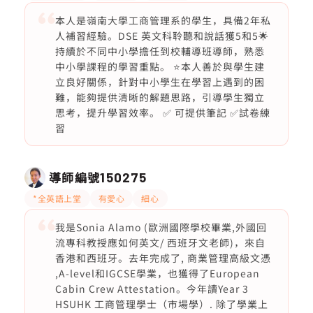
本人是嶺南大學工商管理系的學生，具備2年私
人補習經驗。DSE 英文科聆聽和說話獲5和5🌟
持續於不同中小學擔任到校輔導班導師，熟悉
中小學課程的學習重點。 ⭐️本人善於與學生建
立良好關係，針對中小學生在學習上遇到的困
難，能夠提供清晰的解題思路，引導學生獨立
思考，提升學習效率。 ✅ 可提供筆記 ✅試卷練
習
導師編號
150275
*全英語上堂
有愛心
細心
我是Sonia Alamo (歐洲國際學校畢業,外國回
流專科教授應如何英文/ 西班牙文老師)，來自
香港和西班牙。去年完成了, 商業管理高級文憑
,A-level和IGCSE學業，也獲得了European
Cabin Crew Attestation。今年讀Year 3
HSUHK 工商管理學士（市場學）. 除了學業上