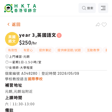
搜索
女-1名 year 3,英國語文，元朗 補習推介
返回
year 3,英國語文
英國
語文
$250
/
hr
有耐性
有愛心
提供筆記
提供練習題/試題
互動教學
題目
上門補習-元朗
一星期1日-1.5小時/堂
女導師-大學程度
個案編號
｜登記時間
A348280
2026/05/09
學校教授語言
國際學校
補習地址
元朗,元朗站附近
上課時間
六｜11:30-13:00
備註