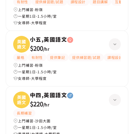
有耐性
提供練習題/試題
課程設計
題目講解
互動教學
上門補習-粉嶺
一星期1日-1.5小時/堂
女導師-大學程度
小五,英國語文
英國
語文
$200
/
hr
嚴格
有耐性
提供筆記
提供練習題/試題
課程設計
應
上門補習-粉嶺
一星期1日-1.5小時/堂
女導師-大學程度
中四,英國語文
英國
語文
$220
/
hr
長期補習
上門補習-沙田大圍
一星期1日-1.5小時/堂
男導師/女導師-大學程度