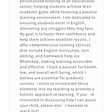
personalized tutoring at an educational
center, helping students achieve their
academic goals while fostering a positive
learning environment. I am dedicated to
ensuring students excel in English,
alleviating any struggles they may face.
My goal is to foster their confidence and
help them achieve excellent results. I
offer comprehensive tutoring services
that include English instruction, text
editing, and homework help via
WhatsApp, making learning accessible
and effective. I have a passion for health,
law, and overall well-being, which I
believe are essential for academic
success. I strive to incorporate these
elements into my teaching to promote a
holistic approach to learning. If you’re
interested in discussing how I can assist
your child, please don’t hesitate to
reach out!