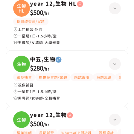
year 12,生物 HL
生物
HL
$500
/
hr
提供練習題/試題
上門補習-粉嶺
一星期1日-1.5小時/堂
男導師/女導師-大學畢業
中五,生物
生物
$280
/
hr
長期補習
提供練習題/試題
應試策略
解題思路
題目講解
視像補習
一星期1日-1.5小時/堂
男導師/女導師-全職補習
year 12,生物
生物
$500
/
hr
居英導師
長期補習
WhatsAPP問功課
課程設計
指導功