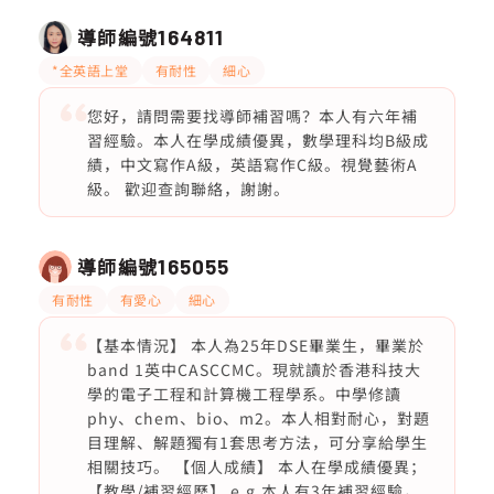
導師編號
164811
*全英語上堂
有耐性
細心
您好，請問需要找導師補習嗎？本人有六年補
習經驗。本人在學成績優異，數學理科均B級成
績，中文寫作A級，英語寫作C級。視覺藝術A
級。 歡迎查詢聯絡，謝謝。
導師編號
165055
有耐性
有愛心
細心
【基本情況】 本人為25年DSE畢業生，畢業於
band 1英中CASCCMC。現就讀於香港科技大
學的電子工程和計算機工程學系。中學修讀
phy、chem、bio、m2。本人相對耐心，對題
目理解、解題獨有1套思考方法，可分享給學生
相關技巧。 【個人成績】 本人在學成績優異；
【教學/補習經歷】 e.g.本人有3年補習經驗，