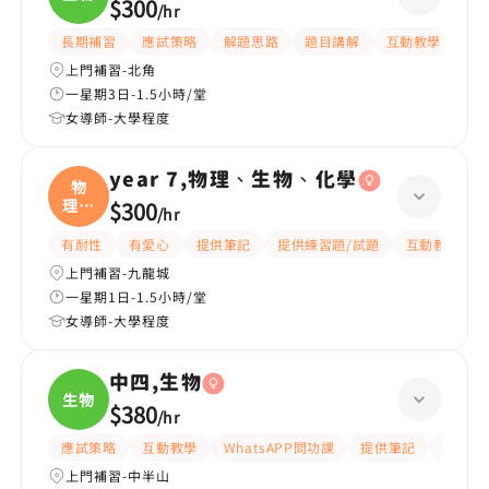
$300
/
hr
長期補習
應試策略
解題思路
題目講解
互動教學
提
上門補習-北角
一星期3日-1.5小時/堂
女導師-大學程度
year 7,物理、生物、化學
物
理、
$300
/
hr
生物
有耐性
有愛心
提供筆記
提供練習題/試題
互動教學
上門補習-九龍城
一星期1日-1.5小時/堂
女導師-大學程度
中四,生物
生物
$380
/
hr
應試策略
互動教學
WhatsAPP問功課
提供筆記
有耐性
上門補習-中半山