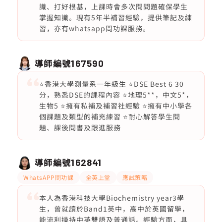
識、打好根基，上課時會多次問問題確保學生
掌握知識。現有5年半補習經驗，提供筆記及練
習，亦有whatsapp問功課服務。
導師編號
167590
⭐️香港大學測量系一年級生 ⭐️DSE Best 6 30
分，熟悉DSE的課程內容 ⭐️地理5**，中文5*，
生物5 ⭐️擁有私補及補習社經驗 ⭐️擁有中小學各
個課題及類型的補充練習 ⭐️耐心解答學生問
題、課後問書及跟進服務
導師編號
162841
WhatsAPP問功課
全英上堂
應試策略
本人為香港科技大學Biochemistry year3學
生，曾就讀於Band1英中，高中於英國留學，
能流利操持中英雙語及普通話。經驗方面，具