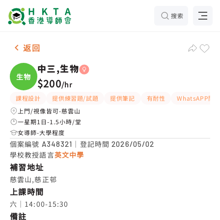
搜索
女-1名 中三,生物，慈雲山 補習推介
返回
中三,生物
生物
$200
/
hr
課程設計
提供練習題/試題
提供筆記
有耐性
WhatsAPP問
上門/視像皆可-慈雲山
一星期1日-1.5小時/堂
女導師-大學程度
個案編號
｜登記時間
A348321
2026/05/02
學校教授語言
英文中學
補習地址
慈雲山,慈正邨
上課時間
六｜14:00-15:30
備註