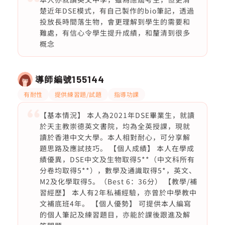
楚近年DSE模式，有自己製作的bio筆記，透過
投放長時間落生物，會更理解到學生的需要和
難處，有信心令學生提升成績，和釐清到很多
概念
導師編號
155144
有耐性
提供練習題/試題
指導功課
【基本情況】 本人為2021年DSE畢業生，就讀
於天主教崇德英文書院，均為全英授課，現就
讀於香港中文大學。本人相對耐心，可分享解
題思路及應試技巧。 【個人成績】 本人在學成
績優異，DSE中文及生物取得5**（中文科所有
分卷均取得5**），數學及通識取得5*，英文、
M2及化學取得5。（Best 6：36分） 【教學/補
習經歷】 本人有2年私補經驗，亦曾於中學教中
文補底班4年。 【個人優勢】 可提供本人編寫
的個人筆記及練習題目，亦能於課後跟進及解