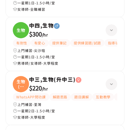
一星期1日-1.5小時/堂
女導師-全職補習
中四,生物
生物
$300
/
hr
有耐性
有愛心
提供筆記
提供練習題/試題
指導功課
上門補習-尖沙咀
一星期1日-1.5小時/堂
男導師/女導師-大學程度
中三,生物(升中三)
生物
(升
$220
/
hr
中
WhatsAPP問功課
解題思路
題目講解
互動教學
指導功
上門補習-荃灣
一星期2日-1.5小時/堂
女導師-大學程度