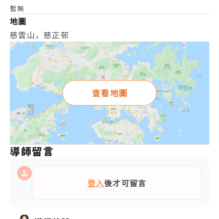
暫無
地圖
慈雲山，慈正邨
查看地圖
導師留言
登入
後才可留言