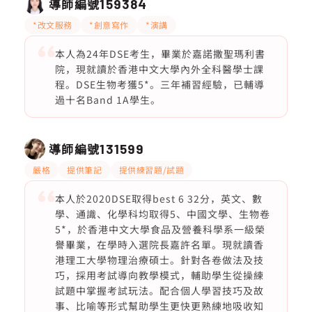
導師編號
159384
*改文服務
*創意寫作
*演講
本人為24年DSE考生，畢業於嘉諾撒聖瑪利書
院，現就讀於香港中文大學內外全科醫學士課
程。DSE生物考獲5*。三年補習經驗，已輔導
過十名Band 1A學生。
導師編號
131599
嚴格
提供筆記
提供練習題/試題
本人於2020DSE取得best 6 32分，英文、數
學、通識、化學科均取得5、中國文學、生物卷
5*，於香港中文大學食品及營養科學系一級榮
譽畢業，在學時入選院長嘉許名單。現就讀香
港理工大學物理治療碩士。針對各卷做法及技
巧，採用考試導向教學模式，輔助學生從操練
試題中掌握考試玩法。配合個人學習技巧及故
事、比喻等形式幫助學生更快更熟練地吸收知