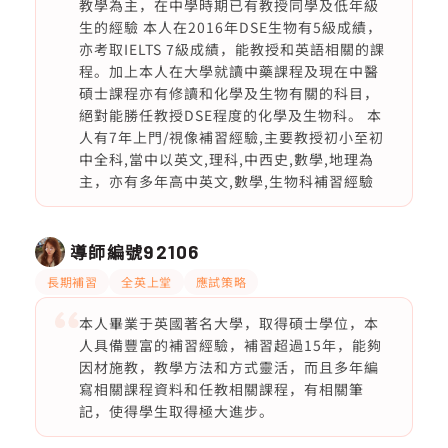
教學為主，在中學時期已有教授同學及低年級
生的經驗 本人在2016年DSE生物有5級成績，
亦考取IELTS 7級成績，能教授和英語相關的課
程。加上本人在大學就讀中藥課程及現在中醫
碩士課程亦有修讀和化學及生物有關的科目，
絕對能勝任教授DSE程度的化學及生物科。 本
人有7年上門/視像補習經驗,主要教授初小至初
中全科,當中以英文,理科,中西史,數學,地理為
主，亦有多年高中英文,數學,生物科補習經驗
導師編號
92106
長期補習
全英上堂
應試策略
本人畢業于英國著名大學，取得碩士學位，本
人具備豐富的補習經驗，補習超過15年，能夠
因材施教，教學方法和方式靈活，而且多年編
寫相關課程資料和任教相關課程，有相關筆
記，使得學生取得極大進步。