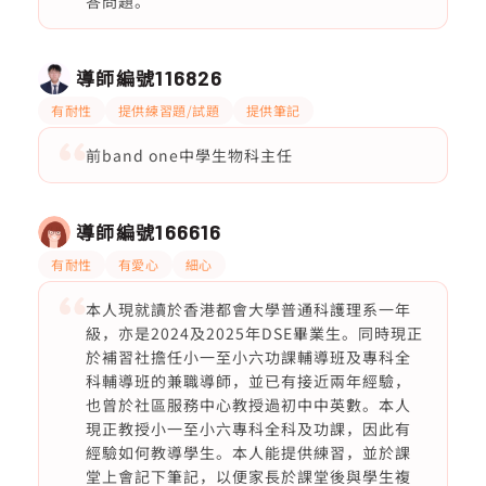
答問題。
導師編號
116826
有耐性
提供練習題/試題
提供筆記
前band one中學生物科主任
導師編號
166616
有耐性
有愛心
細心
本人現就讀於香港都會大學普通科護理系一年
級，亦是2024及2025年DSE畢業生。同時現正
於補習社擔任小一至小六功課輔導班及專科全
科輔導班的兼職導師，並已有接近兩年經驗，
也曾於社區服務中心教授過初中中英數。本人
現正教授小一至小六專科全科及功課，因此有
經驗如何教導學生。本人能提供練習，並於課
堂上會記下筆記，以便家長於課堂後與學生複