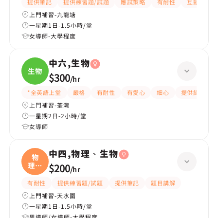
提供筆記
提供練習題/試題
應試策略
有耐性
互動教學
上門補習-九龍塘
一星期1日-1.5小時/堂
女導師-大學程度
中六,生物
生物
$300
/
hr
*全英語上堂
嚴格
有耐性
有愛心
細心
提供練習題/
上門補習-荃灣
一星期2日-2小時/堂
女導師
中四,物理、生物
物
理、
$200
/
hr
生物
有耐性
提供練習題/試題
提供筆記
題目講解
上門補習-天水圍
一星期1日-1.5小時/堂
男導師/女導師-大學程度