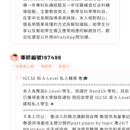
備一年專科私補經驗及一年任職補習社全科輔
導經驗，主要教授英文、數學及科學等科目，
在家中也長期指導弟弟妹妹。本人相對耐心，
擅長用簡單易懂的方式拆解知識點，給學生分
享以及幫助學生獨立應用相應的解題技巧，歡
迎在課堂以外用WhatsApp問功課。
導師編號
167496
*全英語上堂
有耐性
有愛心
IGCSE 和 A-Level 私人輔導 📚🎓
=========================================
本人為應屆A-Level 學生，就讀於 Band1b 學校，目前
已獲得香港大學錄取通知 現招收學習 IGCSE 或 A-Leve
課程私人學生 🍀
=========================================
🔖本人可以： 📚深入的概念講解與詮釋 📚提供海量筆
📚提供海量依主題分類的past paper by topic 📚24/7
WhatsApp 全天候諮詢，解決學習難題 📚向您和家長