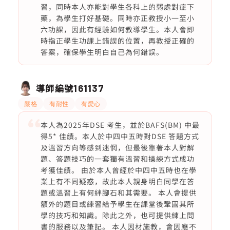
習，同時本人亦能對學生各科上的弱處對症下
藥，為學生打好基礎。同時亦正教授小一至小
六功課，因此有經驗如何教導學生。本人會即
時指正學生功課上錯誤的位置，再教授正確的
答案，確保學生明白自己為何錯誤。
導師編號
161137
嚴格
有耐性
有愛心
本人為2025年DSE 考生，並於BAFS(BM) 中最
得5* 佳績。本人於中四中五時對DSE 答題方式
及溫習方向等感到迷惘，但最後靠著本人對解
題、答題技巧的一套獨有溫習和操練方式成功
考獲佳績。 由於本人曾經於中四中五時也在學
業上有不同疑惑，故此本人親身明白同學在答
題或溫習上有何絆腳石和其需要。 本人會提供
額外的題目或練習給予學生在課堂後鞏固其所
學的技巧和知識。除此之外，也可提供練上問
書的服務以及筆記。 本人因材施教，會因應不