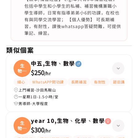
包括中學生和小學生的私補、補習機構兼職小
學生導師，日常有指導弟弟小6的功課，在校也
有與同學交流學習； 【個人優勢】 可長期補
習，有耐性，課後whatsapp答疑問難，可提供
筆記、練習。
類似個案
中五,生物、數學
生
物、
$250
/
hr
數學
細心
WhatsAPP問功課
長期補習
有耐性
題目講解
上門補習-沙田馬鞍山
一星期1日-1.5小時/堂
男導師-大學程度
year 10,生物、化學、數學
生
物、
$300
/
hr
化學